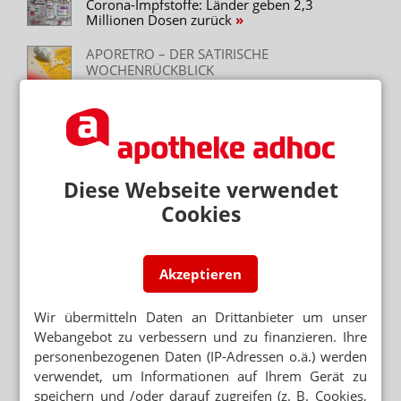
Corona-Impfstoffe: Länder geben 2,3
Millionen Dosen zurück
APORETRO – DER SATIRISCHE
WOCHENRÜCKBLICK
Globuli nur noch für Geimpfte
ADHOC24 VOM 6.8.2021
Brüssel erlaubt Rx-Boni-Verbot /
Genesenenzertifikate bald möglich / Mobile
Impfteams: Wer soll liefern?
Diese Webseite verwendet
SCHUTZ FÜR DEN HERBST
Cookies
Spahn wirbt für mehr Erstimpfungen
Akzeptieren
Mehr zum Thema
Wir übermitteln Daten an Drittanbieter um unser
ZELL- UND GENTHERAPIEN
Webangebot zu verbessern und zu finanzieren. Ihre
Merck: Milliarden-Deal in den USA soll Wachstum
personenbezogenen Daten (IP-Adressen o.ä.) werden
beflügeln
verwendet, um Informationen auf Ihrem Gerät zu
speichern und /oder darauf zugreifen (z. B. Cookies,