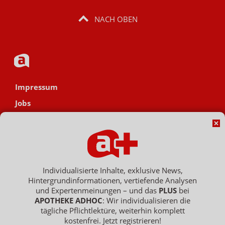
NACH OBEN
Impressum
Jobs
Datenschutz
AGB
Netiquette
Hinweisgebersystem
Individualisierte Inhalte, exklusive News,
Hintergrundinformationen, vertiefende Analysen
Vertrag widerrufen
und Expertenmeinungen – und das
PLUS
bei
APOTHEKE ADHOC
: Wir individualisieren die
tägliche Pflichtlektüre, weiterhin komplett
kostenfrei. Jetzt registrieren!
Copyright © 2007 - 2026 , APOTHEKE ADHOC ist ein Dienst der ELPATO