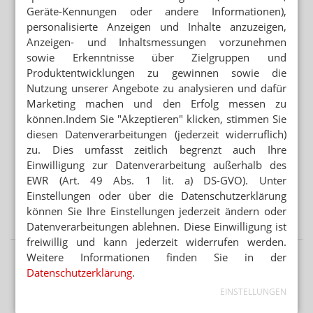
RETTUNGSDIENST STATT ANTIHISTAMINIKA
Geräte-Kennungen oder andere Informationen),
Notdienst-Apotheker rettet Nussallergiker
personalisierte Anzeigen und Inhalte anzuzeigen,
Anzeigen- und Inhaltsmessungen vorzunehmen
ANTRAG ABGELEHNT
Grüne: Apotheken sollen Klimaanlagen abgeben
sowie Erkenntnisse über Zielgruppen und
Produktentwicklungen zu gewinnen sowie die
Nutzung unserer Angebote zu analysieren und dafür
Mehr aus Ressort
Marketing machen und den Erfolg messen zu
„AUFFÄLLIG HÖHERE FALLZAHLEN“
können.Indem Sie "Akzeptieren" klicken, stimmen Sie
Corona: Sommerwelle ist da
diesen Datenverarbeitungen (jederzeit widerruflich)
zu. Dies umfasst zeitlich begrenzt auch Ihre
„PANDEMIE DER UNGEIMPFTEN“
Einwilligung zur Datenverarbeitung außerhalb des
RKI-Protokolle bringen Spahn unter Druck
EWR (Art. 49 Abs. 1 lit. a) DS-GVO). Unter
Einstellungen oder über die Datenschutzerklärung
VIRUSVARIANTE JN.1
können Sie Ihre Einstellungen jederzeit ändern oder
Ab August: Neuer Covid-Impfstoff verfügbar
Datenverarbeitungen ablehnen. Diese Einwilligung ist
freiwillig und kann jederzeit widerrufen werden.
Weitere Informationen finden Sie in der
Datenschutzerklärung
.
EINSTELLUNGEN