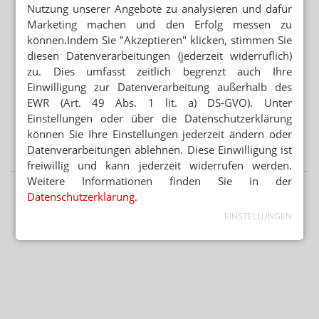
Nutzung unserer Angebote zu analysieren und dafür
Marketing machen und den Erfolg messen zu
Mehr aus Ressort
können.Indem Sie "Akzeptieren" klicken, stimmen Sie
GESETZGEBER MUSS HANDELN
diesen Datenverarbeitungen (jederzeit widerruflich)
Urteil verbietet Rezepturen im Sprechstundenbedarf
zu. Dies umfasst zeitlich begrenzt auch Ihre
Einwilligung zur Datenverarbeitung außerhalb des
„AUTOMATISIERTE AUSGABESTATIONEN“
EWR (Art. 49 Abs. 1 lit. a) DS-GVO). Unter
Automat statt Apotheke: Ausnahme für Versender
Einstellungen oder über die Datenschutzerklärung
WEITER FLAUTE IN APOTHEKEN
können Sie Ihre Einstellungen jederzeit ändern oder
Erstes Halbjahr: 7 Prozent weniger OTC-Packungen
Datenverarbeitungen ablehnen. Diese Einwilligung ist
freiwillig und kann jederzeit widerrufen werden.
Weitere Informationen finden Sie in der
Datenschutzerklärung
.
EINSTELLUNGEN