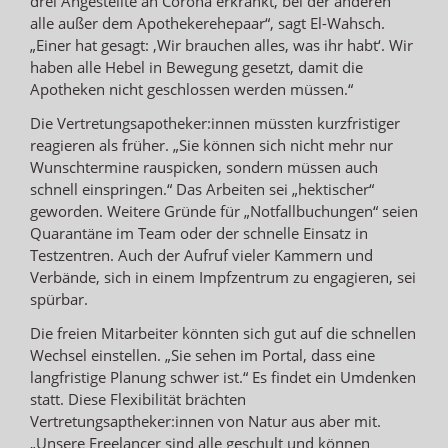
drei Angestellte an Corona erkrankt, bei der anderen
alle außer dem Apothekerehepaar“, sagt El-Wahsch.
„Einer hat gesagt: ‚Wir brauchen alles, was ihr habt‘. Wir
haben alle Hebel in Bewegung gesetzt, damit die
Apotheken nicht geschlossen werden müssen.“
Die Vertretungsapotheker:innen müssten kurzfristiger
reagieren als früher. „Sie können sich nicht mehr nur
Wunschtermine rauspicken, sondern müssen auch
schnell einspringen.“ Das Arbeiten sei „hektischer“
geworden. Weitere Gründe für „Notfallbuchungen“ seien
Quarantäne im Team oder der schnelle Einsatz in
Testzentren. Auch der Aufruf vieler Kammern und
Verbände, sich in einem Impfzentrum zu engagieren, sei
spürbar.
Die freien Mitarbeiter könnten sich gut auf die schnellen
Wechsel einstellen. „Sie sehen im Portal, dass eine
langfristige Planung schwer ist.“ Es findet ein Umdenken
statt. Diese Flexibilität brächten
Vertretungsaptheker:innen von Natur aus aber mit.
„Unsere Freelancer sind alle geschult und können