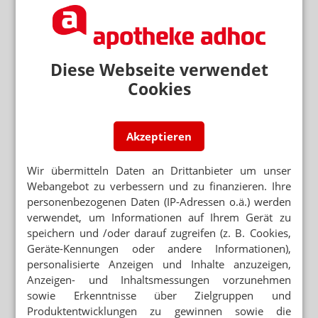
Apotheken trotzen Corona-Gefahren
CHEFIN MIT BRITISCHER MUTANTE INFIZIERT
Inhaberin mit Corona: Apotheke kurz geöffnet
Diese Webseite verwendet
Cookies
ÄRZTE KLAGEN GEGEN ABSONDERUNG
Urteil: Impfung schützt vor Quarantäne nicht
Akzeptieren
Wir übermitteln Daten an Drittanbieter um unser
Mehr zum Thema
Webangebot zu verbessern und zu finanzieren. Ihre
personenbezogenen Daten (IP-Adressen o.ä.) werden
TRAINING UND MÖGLICHKEITEN
verwendet, um Informationen auf Ihrem Gerät zu
PKA am Telefon: Kundenanfragen richtig behandeln
speichern und /oder darauf zugreifen (z. B. Cookies,
UMFRAGE IN RHEINLAND-PFALZ
Geräte-Kennungen oder andere Informationen),
Warum Arbeiten bis 67 für viele keine Option ist
personalisierte Anzeigen und Inhalte anzuzeigen,
Anzeigen- und Inhaltsmessungen vorzunehmen
HANS-BÖCKLER-STIFTUNG
sowie Erkenntnisse über Zielgruppen und
Azubi-Gehälter steigen schneller als Löhne
Produktentwicklungen zu gewinnen sowie die