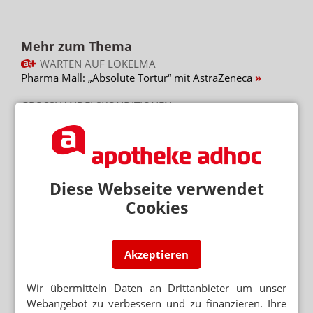
Mehr zum Thema
WARTEN AUF LOKELMA
Pharma Mall: „Absolute Tortur“ mit AstraZeneca
GROSSHANDELSKONDITIONEN
Treuhand warnt vor Skonto-Fallen
FREIWAHL OHNE SONNENPRODUKTE
Werbung für DocMorris: Apotheker schmeißt CeraVe
raus
Diese Webseite verwendet
Cookies
Mehr aus Ressort
GESETZGEBER MUSS HANDELN
Urteil verbietet Rezepturen im Sprechstundenbedarf
Akzeptieren
„AUTOMATISIERTE AUSGABESTATIONEN“
Wir übermitteln Daten an Drittanbieter um unser
Automat statt Apotheke: Ausnahme für Versender
Webangebot zu verbessern und zu finanzieren. Ihre