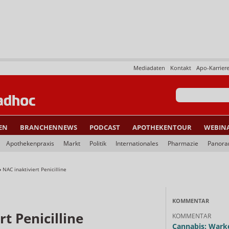
Mediadaten
Kontakt
Apo-Karrier
EN
BRANCHENNEWS
PODCAST
APOTHEKENTOUR
WEBIN
Apothekenpraxis
Markt
Politik
Internationales
Pharmazie
Panor
»
NAC inaktiviert Penicilline
KOMMENTAR
t Penicilline
KOMMENTAR
Cannabis: Warke