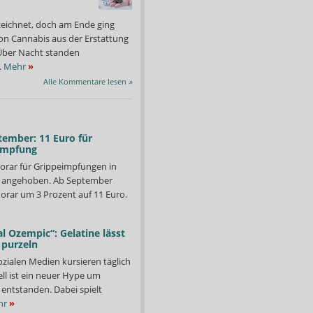
zeichnet, doch am Ende ging
on Cannabis aus der Erstattung
: Über Nacht standen
.
Mehr
»
Alle Kommentare lesen
»
tember: 11 Euro für
impfung
orar für Grippeimpfungen in
d angehoben. Ab September
orar um 3 Prozent auf 11 Euro.
l Ozempic“: Gelatine lässt
 purzeln
 hat der schottische Bakteriologe Sir Alexander Fleming Penicillin
Bislang todbringende Kr
destag des Revoluzzers.
ozialen Medien kursieren täglich
Foto: Wikipedia
ll ist ein neuer Hype um
entstanden. Dabei spielt
hr
»