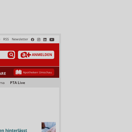
e
RSS
Newsletter
ANMELDEN
Apotheken Umschau
ARE
ama
PTA Live
n hinterlässt