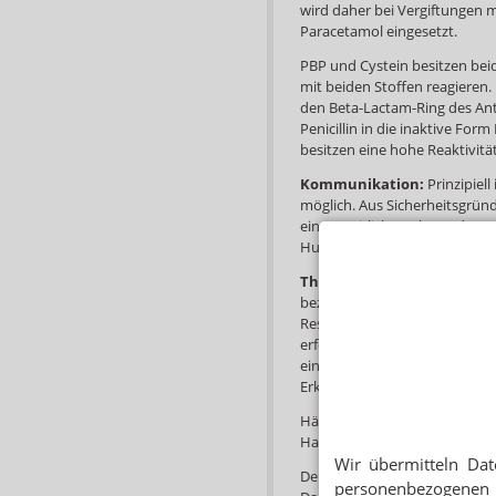
wird daher bei Vergiftungen
Paracetamol eingesetzt.
PBP und Cystein besitzen bei
mit beiden Stoffen reagieren. 
den Beta-Lactam-Ring des An
Penicillin in die inaktive For
besitzen eine hohe Reaktivitä
Kommunikation:
Prinzipiel
möglich. Aus Sicherheitsgründ
einem zeitlichen Abstand von 
Hustenlöser wie Ambroxol a
Therapie:
Das Antibiotikum so
beziehungsweise acht Stund
Resorption zu erreichen, soll
erfolgen. Die Tabletten sollten
eingenommen werden. Die The
Erkrankung und kann in der R
Häufige unerwünschte Wirku
Hautausschläge sein. Auch Pen
Wir übermitteln Dat
Der Schleimlöser ist als Braus
personenbezogenen 