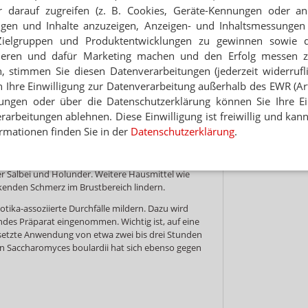
it besitzt, ist eine mehrmals tägliche Einnahme zu
Jet
 darauf zugreifen (z. B. Cookies, Geräte-Kennungen oder an
d die Tabletten zu 200 mg; soll die Einnahme nur
eigen und Inhalte anzuzeigen, Anzeigen- und Inhaltsmessung
t man zur Variante mit 600 mg. Die höhere
Hinwei
i Gaben verteilt werden. Kunden lösen morgens
Zielgruppen und Produktentwicklungen zu gewinnen sowie 
ette auf.
ieren und dafür Marketing machen und den Erfolg messen 
n, stimmen Sie diesen Datenverarbeitungen (jederzeit widerrufl
n Wasser aufgelöst und die Flüssigkeit nach dem
h Ihre Einwilligung zur Datenverarbeitung außerhalb des EWR (Art.
me nach etwa 18 Uhr ist nicht zu empfehlen, da
der schleimlösenden Wirkung den Schlaf stören
lungen oder über die Datenschutzerklärung können Sie Ihre Ein
arbeitungen ablehnen. Diese Einwilligung ist freiwillig und kann
rmationen finden Sie in der
Datenschutzerklärung
.
salben auf Brust und Rücken aufgetragen werden,
de und entspannende Wirkung haben können.
lls ausreichend trinken, geeignet sind zum
er Salbei und Holunder. Weitere Hausmittel wie
enden Schmerz im Brustbereich lindern.
ika-assoziierte Durchfälle mildern. Dazu wird
ndes Präparat eingenommen. Wichtig ist, auf eine
rsetzte Anwendung von etwa zwei bis drei Stunden
n Saccharomyces boulardii hat sich ebenso gegen