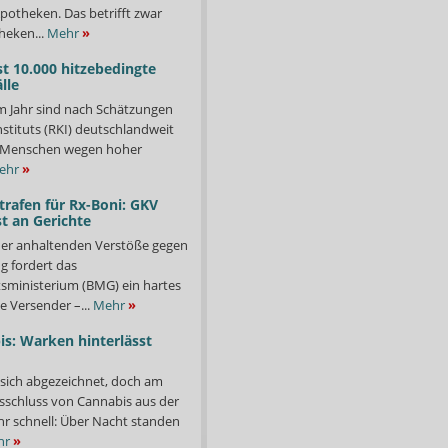
potheken. Das betrifft zwar
heken...
Mehr
»
st 10.000 hitzebedingte
lle
m Jahr sind nach Schätzungen
stituts (RKI) deutschlandweit
00 Menschen wegen hoher
ehr
»
trafen für Rx-Boni: GKV
t an Gerichte
er anhaltenden Verstöße gegen
g fordert das
ministerium (BMG) ein hartes
e Versender –...
Mehr
»
s: Warken hinterlässt
 sich abgezeichnet, doch am
sschluss von Cannabis aus der
ehr schnell: Über Nacht standen
hr
»