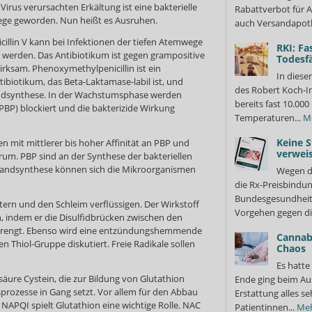
irus verursachten Erkältung ist eine bakterielle
Rabattverbot für A
ege geworden. Nun heißt es Ausruhen.
auch Versandapot
illin V kann bei Infektionen der tiefen Atemwege
RKI: Fa
zt werden. Das Antibiotikum ist gegen grampositive
Todesfä
ksam. Phenoxymethylpenicillin ist ein
In diese
ibiotikum, das Beta-Laktamase-labil ist, und
des Robert Koch-In
andsynthese. In der Wachstumsphase werden
bereits fast 10.0
(PBP) blockiert und die bakterizide Wirkung
Temperaturen...
M
Keine S
n mit mittlerer bis hoher Affinität an PBP und
verweis
rum. PBP sind an der Synthese der bakteriellen
lwandsynthese können sich die Mikroorganismen
Wegen d
die Rx-Preisbindun
Bundesgesundheits
tern und den Schleim verflüssigen. Der Wirkstoff
Vorgehen gegen di
en, indem er die Disulfidbrücken zwischen den
prengt. Ebenso wird eine entzündungshemmende
Cannabi
n Thiol-Gruppe diskutiert. Freie Radikale sollen
Chaos
Es hatte
säure Cystein, die zur Bildung von Glutathion
Ende ging beim Au
prozesse in Gang setzt. Vor allem für den Abbau
Erstattung alles s
NAPQI spielt Glutathion eine wichtige Rolle. NAC
Patientinnen...
Me