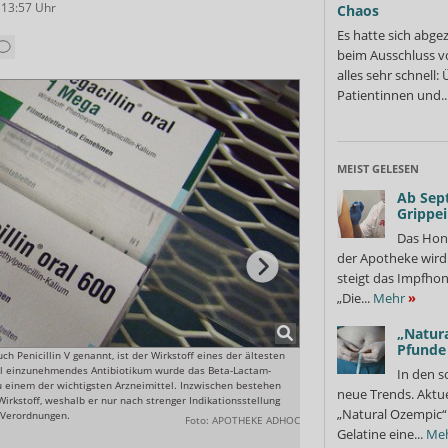
 13:57
Uhr
Chaos
Es hatte sich abge
beim Ausschluss v
alles sehr schnell
Patientinnen und..
MEIST GELESEN
Ab Sep
Grippe
Das Hon
der Apotheke wir
steigt das Impfhon
„Die...
Mehr
»
„Natura
Pfunde
ch Penicillin V genannt, ist der Wirkstoff eines der ältesten
Per Zufall zur Revolution: 1928
ral einzunehmendes Antibiotikum wurde das Beta-Lactam-
entdeckt. Heute ist der 60. To
In den s
u einem der wichtigsten Arzneimittel. Inzwischen bestehen
neue Trends. Aktue
irkstoff, weshalb er nur nach strenger Indikationsstellung
„Natural Ozempic“ 
n Verordnungen.
Foto: APOTHEKE ADHOC
Gelatine eine...
Me