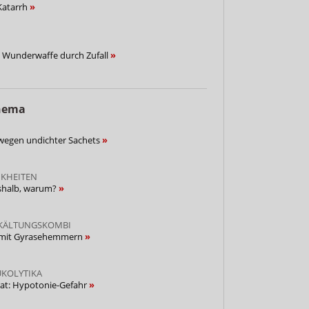
Katarrh
: Wunderwaffe durch Zufall
Thema
 wegen undichter Sachets
KHEITEN
shalb, warum?
RKÄLTUNGSKOMBI
C mit Gyrasehemmern
UKOLYTIKA
rat: Hypotonie-Gefahr