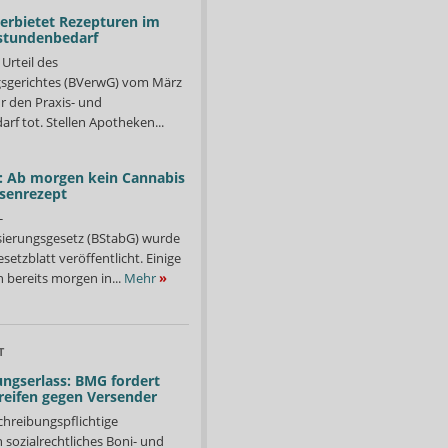
verbietet Rezepturen im
stundenbedarf
Urteil des
sgerichtes (BVerwG) vom März
r den Praxis- und
f tot. Stellen Apotheken...
: Ab morgen kein Cannabis
ssenrezept
-
isierungsgesetz (BStabG) wurde
etzblatt veröffentlicht. Einige
 bereits morgen in...
Mehr
»
T
ngserlass: BMG fordert
reifen gegen Versender
chreibungspflichtige
in sozialrechtliches Boni- und