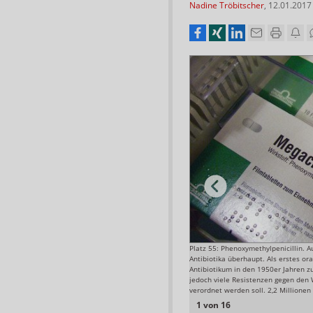
Nadine Tröbitscher
,
12.01.2017
C.
Platz 55: Phenoxymethylpenicillin. Au
Foto: Elke Hinkelbein
Antibiotika überhaupt. Als erstes o
Antibiotikum in den 1950er Jahren z
jedoch viele Resistenzen gegen den W
verordnet werden soll. 2,2 Millione
1 von 16