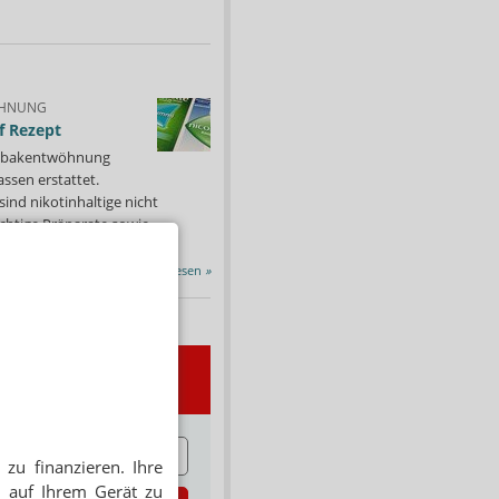
HNUNG
f Rezept
 Tabakentwöhnung
ssen erstattet.
ind nikotinhaltige nicht
chtige Präparate sowie...
Alle Porträts lesen
»
wsletter
E
zu finanzieren. Ihre
 auf Ihrem Gerät zu