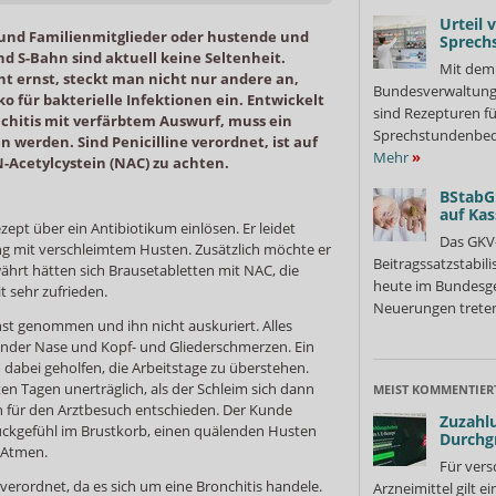
Urteil 
 und Familienmitglieder oder hustende und
Sprech
nd S-Bahn sind aktuell keine Seltenheit.
Mit dem 
t ernst, steckt man nicht nur andere an,
Bundesverwaltung
o für bakterielle Infektionen ein. Entwickelt
sind Rezepturen fü
nchitis mit verfärbtem Auswurf, muss ein
Sprechstundenbedar
werden. Sind Penicilline verordnet, ist auf
Mehr
»
-Acetylcystein (NAC) zu achten.
BStabG
auf Ka
ept über ein Antibiotikum einlösen. Er leidet
Das GKV
ng mit verschleimtem Husten. Zusätzlich möchte er
Beitragssatzstabil
hrt hätten sich Brausetabletten mit NAC, die
heute im Bundesges
 sehr zufrieden.
Neuerungen treten
nst genommen und ihn nicht auskuriert. Alles
ender Nase und Kopf- und Gliederschmerzen. Ein
dabei geholfen, die Arbeitstage zu überstehen.
en Tagen unerträglich, als der Schleim sich dann
MEIST KOMMENTIER
ich für den Arztbesuch entschieden. Der Kunde
Zuzahlu
uckgefühl im Brustkorb, einen quälenden Husten
Durchg
m Atmen.
Für vers
n verordnet, da es sich um eine Bronchitis handele.
Arzneimittel gilt e