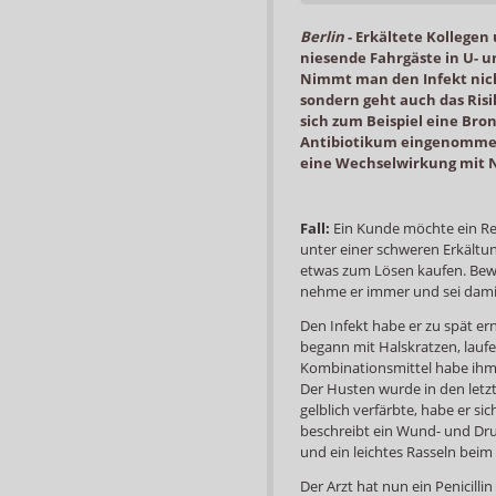
Berlin
-
Erkältete Kollegen
niesende Fahrgäste in U- u
Nimmt man den Infekt nich
sondern geht auch das Risik
sich zum Beispiel eine Bro
Antibiotikum eingenommen 
eine Wechselwirkung mit N
Fall:
Ein Kunde möchte ein Rez
unter einer schweren Erkältu
etwas zum Lösen kaufen. Bewä
nehme er immer und sei damit
Den Infekt habe er zu spät er
begann mit Halskratzen, lauf
Kombinationsmittel habe ihm 
Der Husten wurde in den letzt
gelblich verfärbte, habe er s
beschreibt ein Wund- und Dr
und ein leichtes Rasseln bei
Der Arzt hat nun ein Penicilli