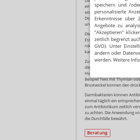
Da NAC eine kurze Halbwertsze
speichern und /oder
empfehlen. Geeignet dafür sin
personalisierte Anz
einmal täglich erfolgen, greif
Dosierung kann auch auf zwe
Erkenntnisse über 
und mittags je eine halbe Tabl
Angebote zu analys
"Akzeptieren" klicke
Die Brausetabletten werden i
zeitlich begrenzt auc
Essen getrunken. Eine Einnah
nächtlicher Husten aufgrund 
GVO). Unter Einstel
kann.
ändern oder Datenver
werden. Weitere Info
Zusätzlich können Erkältungs
die eine inhalative, wärmen
Hustengeplagte sollten ebenfa
Beispiel Tees mit Thymian od
Brustwickel können den drück
Darmbakterien können Antibiot
einmal täglich ein entspreche
zum Antibiotikum zeitlich ve
zu achten. Die Anwendung vo
die Durchfälle bewährt.
Beratung