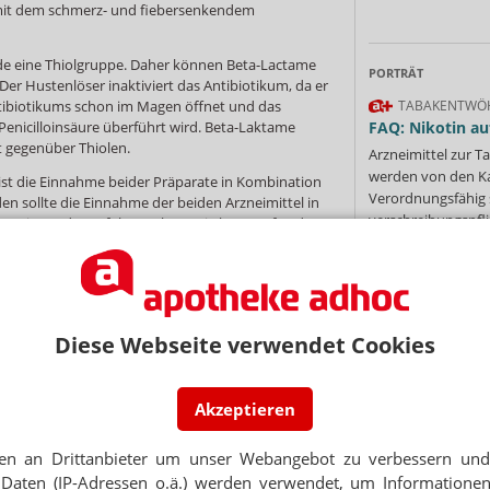
 mit dem schmerz- und fiebersenkendem
de eine Thiolgruppe. Daher können Beta-Lactame
PORTRÄT
Der Hustenlöser inaktiviert das Antibiotikum, da er
tibiotikums schon im Magen öffnet und das
TABAKENTWÖ
m Penicilloinsäure überführt wird. Beta-Laktame
FAQ: Nikotin au
t gegenüber Thiolen.
Arzneimittel zur
werden von den Ka
l ist die Einnahme beider Präparate in Kombination
Verordnungsfähig s
en sollte die Einnahme der beiden Arzneimittel in
verschreibungspfli
zwei Stunden erfolgen. Alternativ kann auf andere
Mehr
»
usgewichen werden.
llte drei- bis viermal täglich im Abstand von sechs
en eingenommen werden. Um eine bestmögliche
te die Einnahme eine Stunde vor einer Mahlzeit
Diese Webseite verwendet Cookies
 nicht zerkaut und mit reichlich Flüssigkeit
rapiedauer richtet sich nach der Schwere der
Ne
egel sieben bis zehn Tage betragen.
Akzeptieren
ngen können Durchfall, Magendrücken oder
icillin-Allergien werden häufig beschrieben.
E-MAIL ADRESS
en an Drittanbieter um unser Webangebot zu verbessern und 
etablette in den Stärken 200 und 600 mg erhältlich.
Daten (IP-Adressen o.ä.) werden verwendet, um Informationen