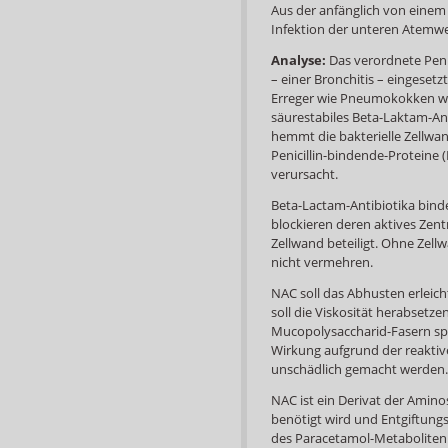
Aus der anfänglich von einem V
Infektion der unteren Atemw
Analyse:
Das verordnete Penic
– einer Bronchitis – eingeset
Erreger wie Pneumokokken wir
säurestabiles Beta-Laktam-Ant
hemmt die bakterielle Zellw
Penicillin-bindende-Proteine 
verursacht.
Beta-Lactam-Antibiotika binde
blockieren deren aktives Zent
Zellwand beteiligt. Ohne Zel
nicht vermehren.
NAC soll das Abhusten erleich
soll die Viskosität herabsetz
Mucopolysaccharid-Fasern s
Wirkung aufgrund der reaktive
unschädlich gemacht werden.
NAC ist ein Derivat der Amino
benötigt wird und Entgiftungs
des Paracetamol-Metaboliten 