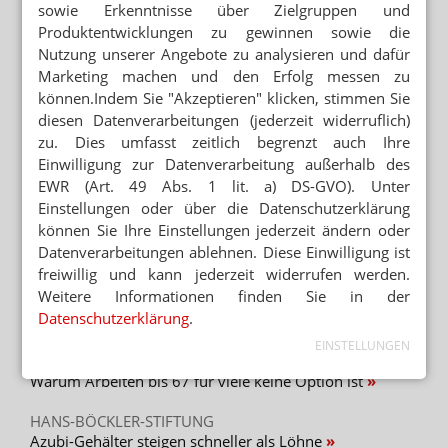
sowie Erkenntnisse über Zielgruppen und
Inhaberin ehrt PKA im Schaufenster
Produktentwicklungen zu gewinnen sowie die
Nutzung unserer Angebote zu analysieren und dafür
APORETRO – DER SATIRISCHE
Marketing machen und den Erfolg messen zu
WOCHENRÜCKBLICK
können.Indem Sie "Akzeptieren" klicken, stimmen Sie
Apotheken sollen Coronaleugner-Zertifikate
ausstellen
diesen Datenverarbeitungen (jederzeit widerruflich)
zu. Dies umfasst zeitlich begrenzt auch Ihre
MEDIOSAPOTHEKEN
Einwilligung zur Datenverarbeitung außerhalb des
„Ohne PKA gibt es keinen Warenfluss“
EWR (Art. 49 Abs. 1 lit. a) DS-GVO). Unter
Einstellungen oder über die Datenschutzerklärung
können Sie Ihre Einstellungen jederzeit ändern oder
Datenverarbeitungen ablehnen. Diese Einwilligung ist
freiwillig und kann jederzeit widerrufen werden.
Mehr zum Thema
Weitere Informationen finden Sie in der
TRAINING UND MÖGLICHKEITEN
Datenschutzerklärung
.
PKA am Telefon: Kundenanfragen richtig behandeln
EINSTELLUNGEN
UMFRAGE IN RHEINLAND-PFALZ
Warum Arbeiten bis 67 für viele keine Option ist
HANS-BÖCKLER-STIFTUNG
Azubi-Gehälter steigen schneller als Löhne