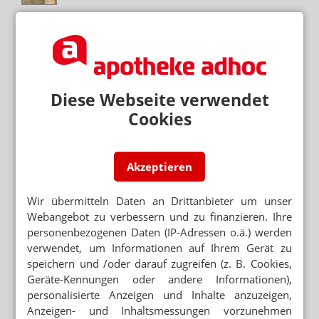
TRAUMJOB GESTORBEN
Lieber Zugbegleiter als PKA
Neuere Artikel zum Thema
Diese Webseite verwendet
„WENN DAS BACKOFFICE NICHT
Cookies
FUNKTIONIERT, BLEIBT VIEL GELD LIEGEN“
Nach Skonto-Urteil: PKA gibt Spar-Tipps
AUFGRUND VON MANGEL
Akzeptieren
PKA 2.0: Apotheke konzipiert eigene
Fortbildungen
Wir übermitteln Daten an Drittanbieter um unser
BAYERN
Webangebot zu verbessern und zu finanzieren. Ihre
Mehr Prüfer:innen für angehende PKA
personenbezogenen Daten (IP-Adressen o.ä.) werden
verwendet, um Informationen auf Ihrem Gerät zu
speichern und /oder darauf zugreifen (z. B. Cookies,
40 JAHRE IN DER APOTHEKE
„Leider nur PKA“: Sie schwärmt trotzdem für
Geräte-Kennungen oder andere Informationen),
ihren Beruf
personalisierte Anzeigen und Inhalte anzuzeigen,
Anzeigen- und Inhaltsmessungen vorzunehmen
ABSCHIED NACH 50 JAHREN