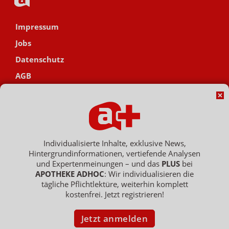
Impressum
Jobs
Datenschutz
AGB
Netiquette
Hinweisgebersystem
Vertrag widerrufen
Individualisierte Inhalte, exklusive News,
Hintergrundinformationen, vertiefende Analysen
und Expertenmeinungen – und das
PLUS
bei
Copyright © 2007 - 2026 , APOTHEKE ADHOC ist ein Dienst der ELPATO
APOTHEKE ADHOC
: Wir individualisieren die
Medien GmbH / Franz-Ehrlich-Str. 12 / 12489 Berlin
Geschäftsführer: Patrick Hollstein, Thomas Bellartz / Amtsgericht Berlin
tägliche Pflichtlektüre, weiterhin komplett
Charlottenburg / HRB 204 379 B
kostenfrei. Jetzt registrieren!
Jetzt anmelden