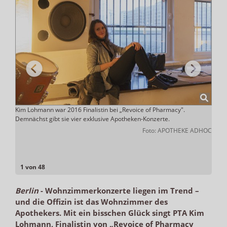
Kim Lohmann war 2016 Finalistin bei „Revoice of Pharmacy".
Singt
Demnächst gibt sie vier exklusive Apotheken-Konzerte.
Revoi
chner
Stimm
Foto: APOTHEKE ADHOC
Sahme
Miche
1 von 48
Berlin
-
Wohnzimmerkonzerte liegen im Trend –
und die Offizin ist das Wohnzimmer des
Apothekers. Mit ein bisschen Glück singt PTA Kim
Lohmann, Finalistin von „Revoice of Pharmacy