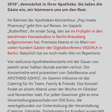
2016“, demnächst in Ihrer Apotheke. Sie laden die
Gäste ein, wir kümmern uns um den Rest.
Im Rahmen der Apotheken-Konzerttour „Pop meets
Pharmacy“ geht Kim auf Reisen. Im Gepäck:
„Butterflies“, ihr erster Song, den sie
im Frühjahr in den
berühmten Hansastudios in Berlin-Kreuzberg
aufgenommen hat
. Premiere feierte er im März
vor
vielen hundert Gästen der Digitalkonferenz VISION.A in
Berlin
. Natürlich hat sie noch mehr Hits im Repertoire.
Vier exklusive Apothekenkonzerte mit der Dauer von
jeweils einer halben Stunde werden verlost. Die
Konzertreihe wird präsentiert von GeloRevoice und
APOTHEKE ADHOC. Im Gewinn inklusive ist das
Catering für Ihr Team, Family & Friends. Das Konzert
findet an einem Abend unter der Woche im Oktober
und November statt. Für jeden Gewinner gibt es eine
Veranstaltungspauschale von 500 Euro, die
zweckgebunden zur Unterstützung der Veranstaltung
(Catering, Getränke, Einladungen für Kunden) ausgezahlt