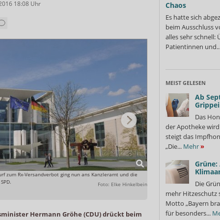
.2016 18:08
Uhr
Chaos
Es hatte sich abge
beim Ausschluss v
alles sehr schnell
Patientinnen und..
MEIST GELESEN
Ab Sep
Grippe
Das Hon
der Apotheke wir
steigt das Impfhon
„Die...
Mehr
»
Grüne:
Klimaa
urf zum Rx-Versandverbot ging nun ans Kanzleramt und die
Angefügt hat er die Bitte um 
 SPD.
Die Grün
Foto: Elke Hinkelbein
mehr Hitzeschutz 
Motto „Bayern bra
für besonders...
Me
minister Hermann Gröhe (CDU) drückt beim