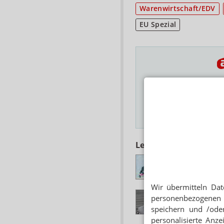
Warenwirtschaft/EDV
EU Spezial
Das Wichtigste des
E-MAIL ADRESSE
Hinweis
Lesen Sie auch
RX-VERSANDVERB
Gröhe: Versender s
Wir übermitteln Dat
AM-VSG
personenbezogenen 
Rx-Versandverbot:
speichern und /oder
personalisierte Anz