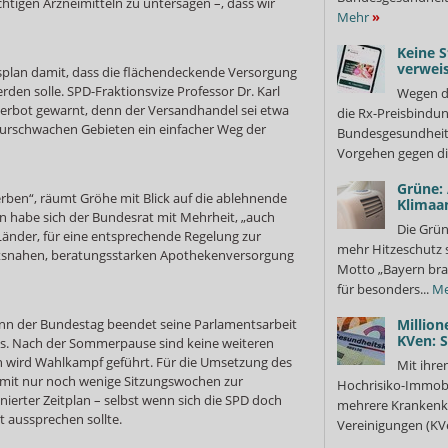
htigen Arzneimitteln zu untersagen –, dass wir
Mehr
»
Keine S
verweis
plan damit, dass die flächendeckende Versorgung
rden solle. SPD-Fraktionsvize Professor Dr. Karl
Wegen d
erbot gewarnt, denn der Versandhandel sei etwa
die Rx-Preisbindun
kturschwachen Gebieten ein einfacher Weg der
Bundesgesundheits
Vorgehen gegen di
Grüne:
ben“, räumt Gröhe mit Blick auf die ablehnende
Klimaa
n habe sich der Bundesrat mit Mehrheit, „auch
Die Grün
Länder, für eine entsprechende Regelung zur
mehr Hitzeschutz 
ortsnahen, beratungsstarken Apothekenversorgung
Motto „Bayern bra
für besonders...
Me
denn der Bundestag beendet seine Parlamentsarbeit
Million
KVen: 
s. Nach der Sommerpause sind keine weiteren
n wird Wahlkampf geführt. Für die Umsetzung des
Mit ihre
mit nur noch wenige Sitzungswochen zur
Hochrisiko-Immobi
nierter Zeitplan – selbst wenn sich die SPD doch
mehrere Krankenka
 aussprechen sollte.
Vereinigungen (KVe