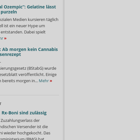
l Ozempic“: Gelatine lässt
 purzeln
ozialen Medien kursieren täglich
ll ist ein neuer Hype um
entstanden. Dabei spielt
hr
»
: Ab morgen kein Cannabis
ssenrezept
-
isierungsgesetz (BStabG) wurde
etzblatt veröffentlicht. Einige
 bereits morgen in...
Mehr
»
T
 Rx-Boni sind zulässig
Zuzahlungserlass der
ndischen Versender ist die
i wieder hochgekocht. Das
ministerium (BMG) hat...