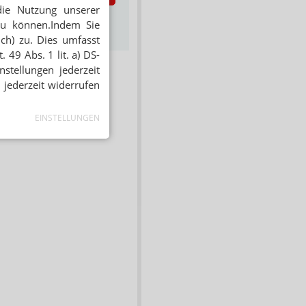
die Nutzung unserer
s zum Newsletter &
zu können.Indem Sie
Datenschutz
ich) zu. Dies umfasst
 49 Abs. 1 lit. a) DS-
stellungen jederzeit
 jederzeit widerrufen
EINSTELLUNGEN