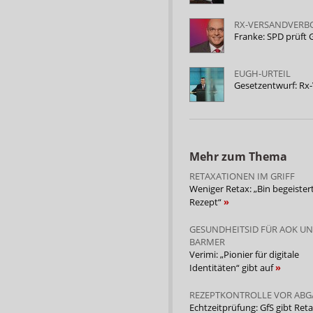
RX-VERSANDVERB
Franke: SPD prüft
EUGH-URTEIL
Gesetzentwurf: Rx-
Mehr zum Thema
RETAXATIONEN IM GRIFF
Weniger Retax: „Bin begeister
Rezept“
GESUNDHEITSID FÜR AOK U
BARMER
Verimi: „Pionier für digitale
Identitäten“ gibt auf
REZEPTKONTROLLE VOR ABG
Echtzeitprüfung: GfS gibt Reta