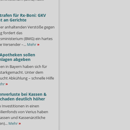
trafen für Rx-Boni: GKV
t an Gerichte
er anhaltenden Verstöße gegen
g fordert das
ministerium (BMG) ein hartes
e Versender –...
Mehr
»
 Apotheken sollen
nlagen abgeben
en in Bayern haben sich für
starkgemacht. Unter dem
ucht Abkühlung – schnelle Hilfe
hr
»
enverluste bei Kassen &
Schaden deutlich höher
n Investitionen in einen
lienfonds von Verius haben
ssen und Kassenärztliche
n)...
Mehr
»