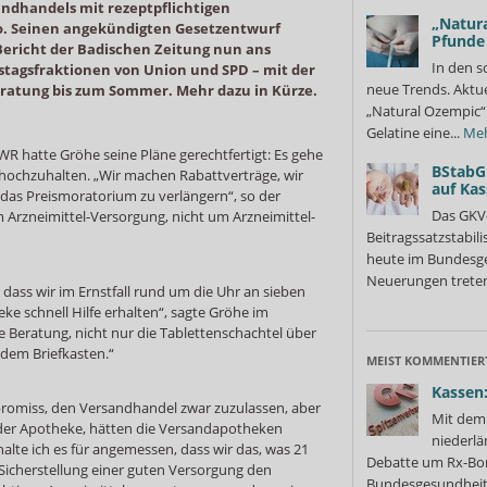
andhandels mit rezeptpflichtigen
„Natura
 Seinen angekündigten Gesetzentwurf
Pfunde
Bericht der Badischen Zeitung nun ans
In den s
tagsfraktionen von Union und SPD – mit der
neue Trends. Aktue
ratung bis zum Sommer. Mehr dazu in Kürze.
„Natural Ozempic“ 
Gelatine eine...
Me
R hatte Gröhe seine Pläne gerechtfertigt: Es gehe
BStabG
 hochzuhalten. „Wir machen Rabattverträge, wir
auf Ka
das Preismoratorium zu verlängern“, so der
Das GKV
m Arzneimittel-Versorgung, nicht um Arzneimittel-
Beitragssatzstabil
heute im Bundesges
Neuerungen treten
, dass wir im Ernstfall rund um die Uhr an sieben
ke schnell Hilfe erhalten“, sagte Gröhe im
te Beratung, nicht nur die Tablettenschachtel über
 dem Briefkasten.“
MEIST KOMMENTIER
Kassen:
omiss, den Versandhandel zwar zuzulassen, aber
Mit dem 
 der Apotheke, hätten die Versandapotheken
niederlä
halte ich es für angemessen, dass wir das, was 21
Debatte um Rx-Bon
Sicherstellung einer guten Versorgung den
Bundesgesundheits