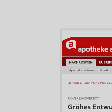
NACHRICHTEN
RUBRIK
Apothekenreform
E-Health
Startseite
»
Nachrichten
»
Politik
»
G
RX-VERSANDVERBOT
Gröhes Entwur