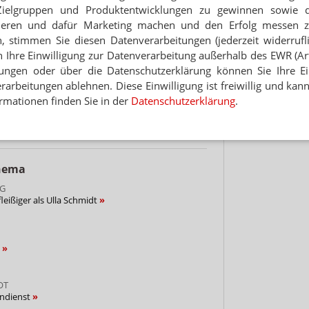
 UMFRAGE
Zielgruppen und Produktentwicklungen zu gewinnen sowie 
sandverbot? Nein.
Hinwei
ieren und dafür Marketing machen und den Erfolg messen 
n, stimmen Sie diesen Datenverarbeitungen (jederzeit widerrufl
h Ihre Einwilligung zur Datenverarbeitung außerhalb des EWR (Art.
OT
 Wochen
lungen oder über die Datenschutzerklärung können Sie Ihre Ein
arbeitungen ablehnen. Diese Einwilligung ist freiwillig und kann
rmationen finden Sie in der
Datenschutzerklärung
.
he muss liefern
Thema
G
leißiger als Ulla Schmidt
t
OT
endienst