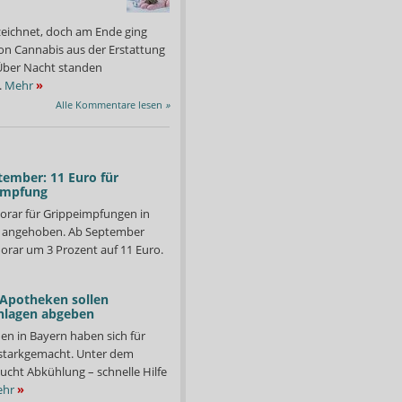
zeichnet, doch am Ende ging
on Cannabis aus der Erstattung
: Über Nacht standen
.
Mehr
»
Alle Kommentare lesen
»
tember: 11 Euro für
impfung
orar für Grippeimpfungen in
d angehoben. Ab September
orar um 3 Prozent auf 11 Euro.
 Apotheken sollen
nlagen abgeben
abschließende Beratung bis zum Sommer.
Mit Anti-Europa-Parolen 
Foto: Krampe/BMG
en in Bayern haben sich für
starkgemacht. Unter dem
ucht Abkühlung – schnelle Hilfe
hr
»