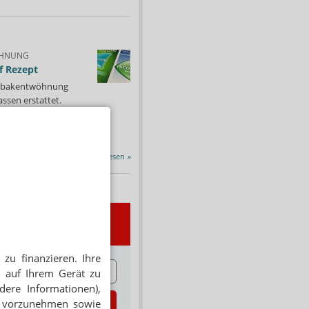
HNUNG
f Rezept
 Tabakentwöhnung
ssen erstattet.
ind nikotinhaltige nicht
chtige Präparate sowie...
Alle Porträts lesen
»
wsletter
zu finanzieren. Ihre
E
 auf Ihrem Gerät zu
dere Informationen),
zt abonnieren
en vorzunehmen sowie