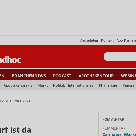
Mediadaten
Kontakt
Apo-Karrier
EN
BRANCHENNEWS
PODCAST
APOTHEKENTOUR
WEBIN
Apothekenpraxis
Markt
Politik
Internationales
Pharmazie
Panora
röhes Entwurf ist da
KOMMENTAR
f ist da
KOMMENTAR
Cannabis: Warke