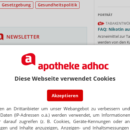
Gesetzgebung
Gesundheitspolitik
PORTRÄT
TABAKENTWÖ
FAQ: Nikotin au
NEWSLETTER
Arzneimittel zur
werden von den Ka
 Tages direkt in Ihr Postfach. Kostenlos!
Verordnungsfähig s
verschreibungspfli
Jetzt
Mehr
»
abonnieren
 zum Newsletter & Datenschutz
Diese Webseite verwendet Cookies
OT
Ne
Akzeptieren
ind selbst schuld
en an Drittanbieter um unser Webangebot zu verbessern und 
E-MAIL ADRESS
Daten (IP-Adressen o.ä.) werden verwendet, um Informationen
 Gröhe weicht aus
 darauf zugreifen (z. B. Cookies, Geräte-Kennungen oder an
Jet
eigen und Inhalte anzuzeigen, Anzeigen- und Inhaltsmessung