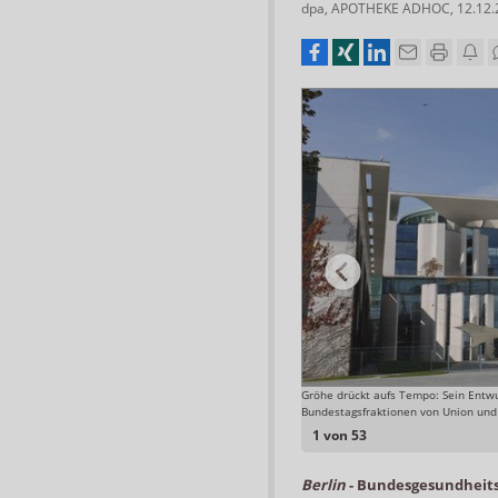
dpa
,
APOTHEKE ADHOC
,
12.12
EAV auch bei der EU-Kommission über das Rx-Boni-Verbot
Gröhe drückt aufs Tempo: Sein Entw
Bundestagsfraktionen von Union und
Foto: APOTHEKE ADHOC
1 von 53
Berlin
-
Bundesgesundheits