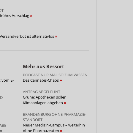
OT
 Gröhes Vorschlag
Versandverbot ist alternativlos
Mehr aus Ressort
PODCAST NUR MAL SO ZUM WISSEN
t vom E-
Das Cannabis-Chaos
ANTRAG ABGELEHNT
Grüne: Apotheken sollen
ND
Klimaanlagen abgeben
BRANDENBURG OHNE PHARMAZIE-
STANDORT
Neuer Medizin-Campus – weiterhin
ABE
x-
ohne Pharmazeuten