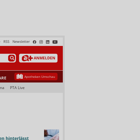
e
RSS
Newsletter
ANMELDEN
Apotheken Umschau
ARE
ma
PTA Live
n hinterlässt