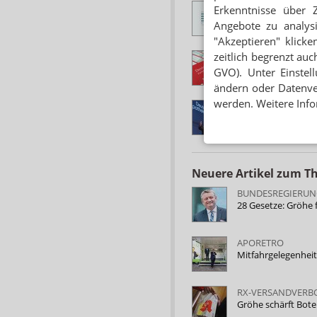
APOTHEKE ADHOC
Erkenntnisse über 
Kommt ein Rx-Ver
Angebote zu analys
"Akzeptieren" klicke
zeitlich begrenzt auc
RX-VERSANDVERB
Gröhe bleiben 9½
GVO). Unter Einstel
ändern oder Datenver
werden. Weitere Info
KOMMENTAR
Etappensieg – Grö
Neuere Artikel zum 
BUNDESREGIERUN
28 Gesetze: Gröhe f
APORETRO
Mitfahrgelegenhei
RX-VERSANDVERB
Gröhe schärft Bot