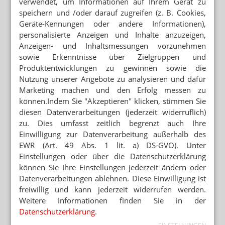
verwendet, um Informationen auf Ihrem Gerät zu
speichern und /oder darauf zugreifen (z. B. Cookies,
Geräte-Kennungen oder andere Informationen),
Mehr zum Thema
personalisierte Anzeigen und Inhalte anzuzeigen,
BERATUNG ZU ABNEHMMITTELN
Anzeigen- und Inhaltsmessungen vorzunehmen
Preis: Semaglutid nur aus der Apotheke
sowie Erkenntnisse über Zielgruppen und
Produktentwicklungen zu gewinnen sowie die
BRANDENBURG OHNE PHARMAZIE-STANDORT
Nutzung unserer Angebote zu analysieren und dafür
Neuer Medizin-Campus – weiterhin ohne Pharmazeuten
Marketing machen und den Erfolg messen zu
können.Indem Sie "Akzeptieren" klicken, stimmen Sie
diesen Datenverarbeitungen (jederzeit widerruflich)
WEGEN GKV-SPARPAKET
zu. Dies umfasst zeitlich begrenzt auch Ihre
Zuzahlung: Neuer Abda-Handzettel
Einwilligung zur Datenverarbeitung außerhalb des
EWR (Art. 49 Abs. 1 lit. a) DS-GVO). Unter
Mehr aus Ressort
Einstellungen oder über die Datenschutzerklärung
können Sie Ihre Einstellungen jederzeit ändern oder
„DIESE REGIERUNG MUSS WEG“
Datenverarbeitungen ablehnen. Diese Einwilligung ist
Protest gegen die Bundesregierung
freiwillig und kann jederzeit widerrufen werden.
MEHR HITZETOTE
Weitere Informationen finden Sie in der
Hitzeschutz: Was tut die Bundesregierung?
Datenschutzerklärung
.