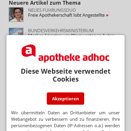
Neuere Artikel zum Thema
NEUES FÜHRUNGSDUO
Freie Apothekerschaft lobt Angestellte
BUNDESVERKEHRSMINISTERIUM
Masken könnten wie Warnwesten in Autos
Pflicht werden
JETZT LIVE
Live-Talk: FFP2-Honorar – Erst Rabatt, dann
Kürzung?
Diese Webseite verwendet
APORETRO – DER SATIRISCHE
Cookies
WOCHENRÜCKBLICK
Land in Aussicht!
SCHUTZMASKENVERORDNUNG
Akzeptieren
FFP2-Honorar: 3,90 Euro für Coupon 2
Wir übermitteln Daten an Drittanbieter um unser
BUNDESPRESSEKONFERENZ
Webangebot zu verbessern und zu finanzieren. Ihre
Jetzt live: Spahn und Wieler zur Corona-Lage
personenbezogenen Daten (IP-Adressen o.ä.) werden