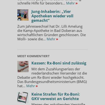
schnelle Hilfe für besonders...
Mehr
»
Jung-Inhaberin: „Vier
Apotheken wieder voll
gemacht“
Zum Jahreswechsel hat Dr. Lilli Amelung
die Kamp-Apotheke in Bad Doberan aus
wirtschaftlichen Gründen geschlossen. Die
Molli- sowie die...
Mehr
»
MEIST KOMMENTIERT
Kassen: Rx-Boni sind zulässig
Mit dem Zuzahlungserlass der
niederländischen Versender ist die
Debatte um Rx-Boni wieder hochgekocht.
Das Bundesgesundheitsministerium (BMG)
hat...
Mehr
»
Keine Strafen für Rx-Boni:
GKV verweist an Gerichte
Wegen der anhaltenden Verstöße