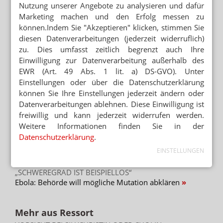
ROBUSTE T-ZELL-ANTWORT
Nutzung unserer Angebote zu analysieren und dafür
Tübingen: Corona-Impfstoff für Krebspatienten
Marketing machen und den Erfolg messen zu
können.Indem Sie "Akzeptieren" klicken, stimmen Sie
diesen Datenverarbeitungen (jederzeit widerruflich)
UNIVERSELLER SCHUTZ
Wirksamer Impfstoff bei allen Varianten
zu. Dies umfasst zeitlich begrenzt auch Ihre
gesucht
Einwilligung zur Datenverarbeitung außerhalb des
EWR (Art. 49 Abs. 1 lit. a) DS-GVO). Unter
Einstellungen oder über die Datenschutzerklärung
können Sie Ihre Einstellungen jederzeit ändern oder
Mehr zum Thema
Datenverarbeitungen ablehnen. Diese Einwilligung ist
PODCAST NUR MAL SO ZUM WISSEN
freiwillig und kann jederzeit widerrufen werden.
Das Cannabis-Chaos
Weitere Informationen finden Sie in der
Datenschutzerklärung
.
MISSACHTUNG DES KONGRESSES?
EINSTELLUNGEN
Corona: US-Ausschuss will Immunologen belangen
„SCHWEREGRAD IST BEISPIELLOS“
Ebola: Behörde will mögliche Mutation abklären
Mehr aus Ressort