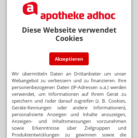
ANFORDERUNGEN FÜR DIE SPEZIALISIERUNG
Schwerpunkt Onkologie: Was müssen
Apotheken mitbringen?
Diese Webseite verwendet
PHASE-I-STUDIE
Biontech: mRNA bei
Cookies
Bauchspeicheldrüsenkrebs
ZUM 30. JUNI
Parenteralia: DAV vollzieht Teilkündigungen
Akzeptieren
Wir übermitteln Daten an Drittanbieter um unser
BIOSPEZIFISCHES FUSIONSPROTEIN
Kimmtrak: Fusionsprotein bei Tumor im Auge
Webangebot zu verbessern und zu finanzieren. Ihre
personenbezogenen Daten (IP-Adressen o.ä.) werden
verwendet, um Informationen auf Ihrem Gerät zu
SOLIDE TUMORE
speichern und /oder darauf zugreifen (z. B. Cookies,
Neue Krebstherapie: CAR-T-Zelltherapie plus
RNA-Booster
Geräte-Kennungen oder andere Informationen),
personalisierte Anzeigen und Inhalte anzuzeigen,
AUFFRISCHUNG AUSREICHEND
Anzeigen- und Inhaltsmessungen vorzunehmen
Sputnik, CoronaVac & Co. – Neue Impfregeln,
sowie Erkenntnisse über Zielgruppen und
neue Zertifikate
Produktentwicklungen zu gewinnen sowie die