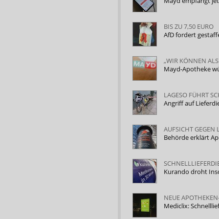
Mayd empfängt jet
BIS ZU 7,50 EURO
AfD fordert gestaf
„WIR KÖNNEN ALS
Mayd-Apotheke wün
LAGESO FÜHRT S
Angriff auf Lieferd
AUFSICHT GEGEN 
Behörde erklärt Ap
SCHNELLLIEFERDI
Kurando droht Ins
NEUE APOTHEKEN
Mediclix: Schnelll