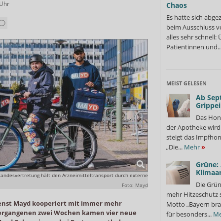
Uhr
Chaos
Es hatte sich abge
beim Ausschluss v
alles sehr schnell
Patientinnen und..
MEIST GELESEN
Ab Sep
Grippe
Das Hon
der Apotheke wir
steigt das Impfhon
„Die...
Mehr
»
Grüne:
Klimaa
 Standesvertretung hält den Arzneimitteltransport durch externe
Die Grün
Foto: Mayd
mehr Hitzeschutz 
ienst Mayd kooperiert mit immer mehr
Motto „Bayern bra
 vergangenen zwei Wochen kamen vier neue
für besonders...
Me