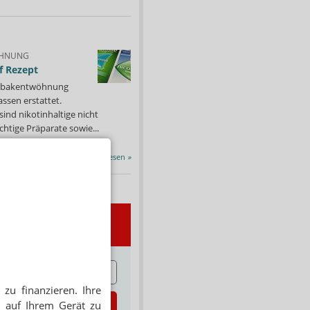
HNUNG
f Rezept
 Tabakentwöhnung
ssen erstattet.
ind nikotinhaltige nicht
chtige Präparate sowie...
Alle Porträts lesen
»
wsletter
E
zu finanzieren. Ihre
zt abonnieren
 auf Ihrem Gerät zu