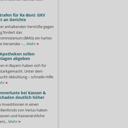
trafen für Rx-Boni: GKV
t an Gerichte
er anhaltenden Verstöße gegen
g fordert das
ministerium (BMG) ein hartes
e Versender –...
Mehr
»
 Apotheken sollen
nlagen abgeben
en in Bayern haben sich für
starkgemacht. Unter dem
ucht Abkühlung – schnelle Hilfe
hr
»
enverluste bei Kassen &
Schaden deutlich höher
n Investitionen in einen
lienfonds von Verius haben
ssen und Kassenärztliche
n)...
Mehr
»