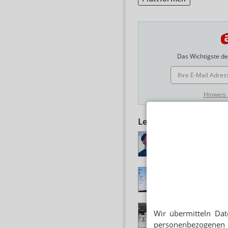
Das Wichtigste des
E-MAIL ADRESSE
Hinweis
Lesen Sie auch
ARZNEIMITTEL-SC
Mayd will auf die 
LIEFERDIENSTE
Mayd: Alle Städte
LIEFERDIENSTE
Wir übermitteln Dat
Mayd: Apotheke fäh
personenbezogenen 