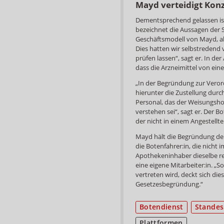
Mayd verteidigt Kon
Dementsprechend gelassen is
bezeichnet die Aussagen der S
Geschäftsmodell von Mayd, als
Dies hatten wir selbstredend v
prüfen lassen“, sagt er. In d
dass die Arzneimittel von ein
„In der Begründung zur Verord
hierunter die Zustellung dur
Personal, das der Weisungsho
verstehen sei“, sagt er. Der 
der nicht in einem Angestellt
Mayd hält die Begründung der 
die Botenfahrer:in, die nicht 
Apothekeninhaber dieselbe re
eine eigene Mitarbeiter:in. „
vertreten wird, deckt sich di
Gesetzesbegründung.“
Botendienst
Standes
Plattformen