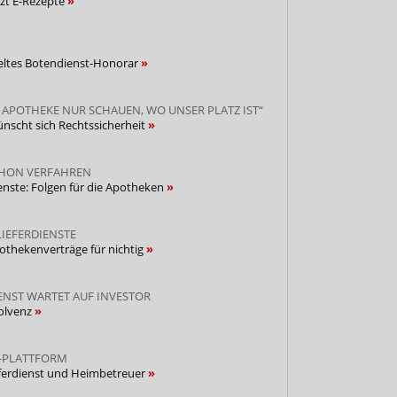
zt E-Rezepte
feltes Botendienst-Honorar
 APOTHEKE NUR SCHAUEN, WO UNSER PLATZ IST“
scht sich Rechtssicherheit
CHON VERFAHREN
ienste: Folgen für die Apotheken
LIEFERDIENSTE
othekenverträge für nichtig
ENST WARTET AUF INVESTOR
olvenz
-PLATTFORM
ieferdienst und Heimbetreuer