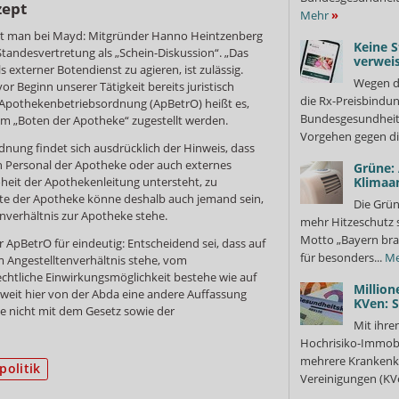
zept
Mehr
»
t man bei Mayd: Mitgründer Hanno Heintzenberg
Keine S
tandesvertretung als „Schein-Diskussion“. „Das
verweis
 externer Botendienst zu agieren, ist zulässig.
Wegen d
or Beginn unserer Tätigkeit bereits juristisch
die Rx-Preisbindun
er Apothekenbetriebsordnung (ApBetrO) heißt es,
Bundesgesundheits
em „Boten der Apotheke“ zugestellt werden.
Vorgehen gegen di
nung findet sich ausdrücklich der Hinweis, dass
ch Personal der Apotheke oder auch externes
Grüne:
heit der Apothekenleitung untersteht, zu
Klimaa
Bote der Apotheke könne deshalb auch jemand sein,
Die Grün
enverhältnis zur Apotheke stehe.
mehr Hitzeschutz 
Motto „Bayern bra
ApBetrO für eindeutig: Entscheidend sei, dass auf
für besonders...
Me
im Angestelltenverhältnis stehe, vom
chtliche Einwirkungsmöglichkeit bestehe wie auf
Million
Soweit hier von der Abda eine andere Auffassung
KVen: 
ese nicht mit dem Gesetz sowie der
Mit ihre
Hochrisiko-Immobi
mehrere Krankenka
politik
Vereinigungen (KVe