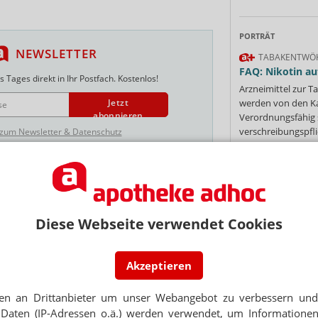
PORTRÄT
NEWSLETTER
TABAKENTWÖ
FAQ: Nikotin au
 Tages direkt in Ihr Postfach. Kostenlos!
Arzneimittel zur
werden von den Ka
Jetzt
abonnieren
Verordnungsfähig s
verschreibungspfli
 zum Newsletter & Datenschutz
Mehr
»
HNELLLIEFERDIENST
Dörfer
Diese Webseite verwendet Cookies
Ne
 bis Sommer abgedeckt
Akzeptieren
E-MAIL ADRESS
en an Drittanbieter um unser Webangebot zu verbessern und 
rt 3-Preis-Strategie
Jet
Daten (IP-Adressen o.ä.) werden verwendet, um Informationen