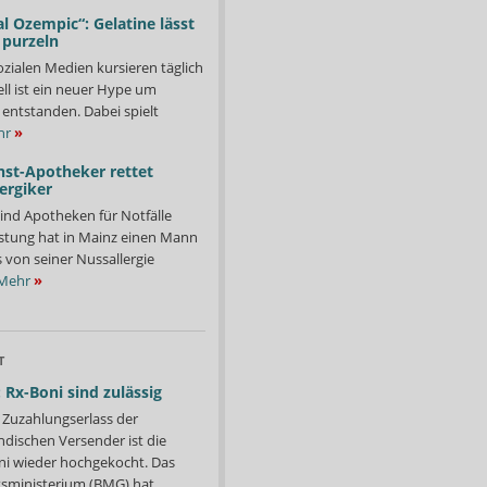
l Ozempic“: Gelatine lässt
 purzeln
ozialen Medien kursieren täglich
ll ist ein neuer Hype um
entstanden. Dabei spielt
hr
»
nst-Apotheker rettet
ergiker
ind Apotheken für Notfälle
istung hat in Mainz einen Mann
s von seiner Nussallergie
Mehr
»
T
 Rx-Boni sind zulässig
Zuzahlungserlass der
ndischen Versender ist die
i wieder hochgekocht. Das
ministerium (BMG) hat...