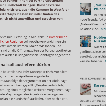
 Mayd-Fahrer:innen bei Partnerapotheken
zur Kundschaft bringen. Dieser externe
„Natura
Pfunde
bda kritisiert, auch die Kammer in Westfalen-
s Start-ups. Dessen Gründer finden das
In den s
tlich nicht angreifbar und sprechen von
neue Trends. Aktue
„Natural Ozempic“ 
Gelatine eine...
Me
vice mit „Lieferung in Minuten“. In
immer mehr
Notdie
Nussall
dlichen Regionen
soll Apothekenkund:innen ein
letzt kamen Bremen, Mainz, Wiesbaden und
Nachts s
n sind an die Öffnungszeiten der Partnerapotheken
geöffnet. Diese Le
wird auch ein Bringdienst an Sonntagen angeboten.
gerettet, der nicht
wusste. Inhaber...
l soll ausliefern dürfen
 beurteilt das Liefer-Konzept kritisch. Vor allem
e, nicht in der Apotheke angestellte
MEIST KOMMENTIER
rt. Man folge der Argumentation der Abda, sagt
t werde intern geprüft. „Gegebenenfalls folgt
Kassen:
mmung eines möglichen weiteren Vorgehens“, sagt
Mit dem 
urde Mayd wegen des Angebots einer eigenen
niederlä
tel an die Kundschaft ausliefert, aber noch nicht.
Debatte um Rx-Bon
Bundesgesundheits