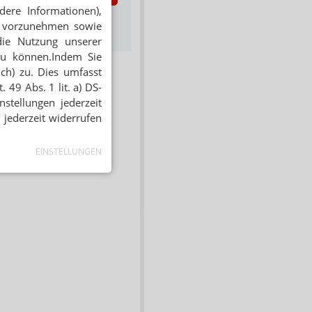
dere Informationen),
s zum Newsletter &
en vorzunehmen sowie
Datenschutz
die Nutzung unserer
zu können.Indem Sie
ich) zu. Dies umfasst
 49 Abs. 1 lit. a) DS-
stellungen jederzeit
 jederzeit widerrufen
EINSTELLUNGEN