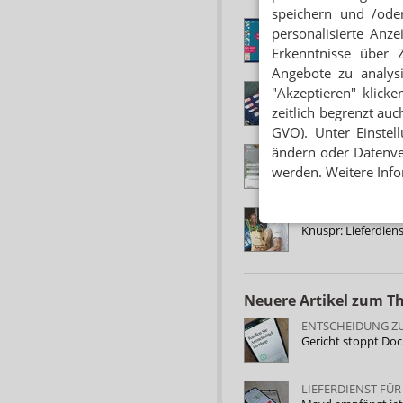
speichern und /oder
MAYD LIEFERT IM
personalisierte Anz
Feiertag: Apothek
Erkenntnisse über 
Angebote zu analys
LIEFERDIENST WIL
"Akzeptieren" klicke
30 Millionen Euro: 
zeitlich begrenzt auc
GVO). Unter Einstel
ändern oder Datenver
BIENEN-APOTHEKE
Essenslieferdienst
werden. Weitere Info
NÄCHSTER ONLIN
Knuspr: Lieferdien
Neuere Artikel zum 
ENTSCHEIDUNG Z
Gericht stoppt Do
LIEFERDIENST FÜ