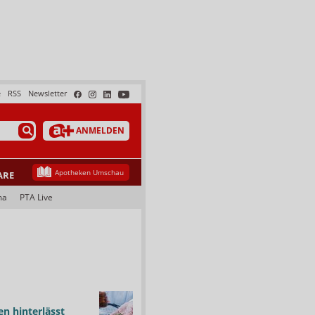
e
RSS
Newsletter
ANMELDEN
Apotheken Umschau
ARE
ma
PTA Live
n hinterlässt