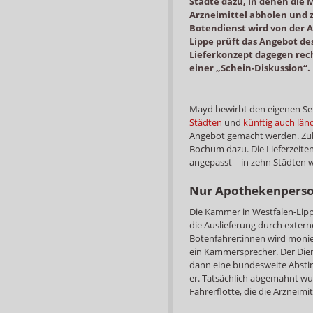
Städte dazu, in denen die
Arzneimittel abholen und 
Botendienst wird von der A
Lippe prüft das Angebot de
Lieferkonzept dagegen rech
einer „Schein-Diskussion“.
Mayd bewirbt den eigenen Ser
Städten
und
künftig auch län
Angebot gemacht werden. Zu
Bochum dazu. Die Lieferzeite
angepasst – in zehn Städten 
Nur Apothekenpersona
Die Kammer in Westfalen-Lippe
die Auslieferung durch extern
Botenfahrer:innen wird monie
ein Kammersprecher. Der Diens
dann eine bundesweite Absti
er. Tatsächlich abgemahnt w
Fahrerflotte, die die Arzneimit