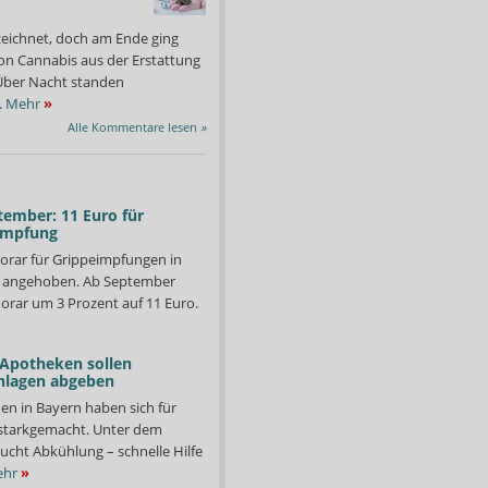
zeichnet, doch am Ende ging
on Cannabis aus der Erstattung
: Über Nacht standen
.
Mehr
»
Alle Kommentare lesen
»
tember: 11 Euro für
impfung
orar für Grippeimpfungen in
d angehoben. Ab September
orar um 3 Prozent auf 11 Euro.
 Apotheken sollen
nlagen abgeben
en in Bayern haben sich für
starkgemacht. Unter dem
ucht Abkühlung – schnelle Hilfe
hr
»