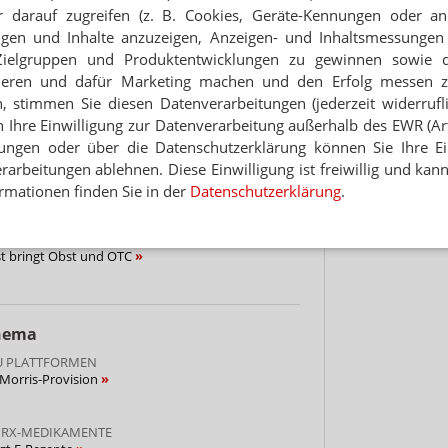
 darauf zugreifen (z. B. Cookies, Geräte-Kennungen oder an
Hinwei
 NOTDIENST
eigen und Inhalte anzuzeigen, Anzeigen- und Inhaltsmessung
e verweist auf Mayd
Zielgruppen und Produktentwicklungen zu gewinnen sowie 
ieren und dafür Marketing machen und den Erfolg messen 
L IN DIE FLÄCHE
n, stimmen Sie diesen Datenverarbeitungen (jederzeit widerrufl
US-Investor steigt bei Mayd ein
h Ihre Einwilligung zur Datenverarbeitung außerhalb des EWR (Art.
lungen oder über die Datenschutzerklärung können Sie Ihre Ein
arbeitungen ablehnen. Diese Einwilligung ist freiwillig und kann
N AUF DREI PLATTFORMEN
 Wolt bringt Apothekenexklusives
rmationen finden Sie in der
Datenschutzerklärung
.
E-SUPERMARKT MIT APOTHEKEN-ABTEILUNG
st bringt Obst und OTC
Thema
U PLATTFORMEN
cMorris-Provision
R RX-MEDIKAMENTE