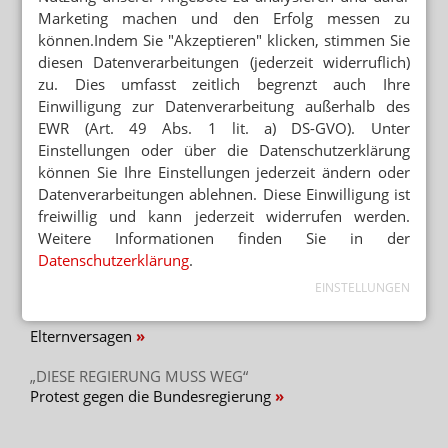
Engpass-Gipfel bei der EMA
Marketing machen und den Erfolg messen zu
können.Indem Sie "Akzeptieren" klicken, stimmen Sie
diesen Datenverarbeitungen (jederzeit widerruflich)
ANTIDIABETIKA
Januvia/Janumet: Pharma-Mall ist dicht
zu. Dies umfasst zeitlich begrenzt auch Ihre
Einwilligung zur Datenverarbeitung außerhalb des
EWR (Art. 49 Abs. 1 lit. a) DS-GVO). Unter
Einstellungen oder über die Datenschutzerklärung
können Sie Ihre Einstellungen jederzeit ändern oder
Mehr zum Thema
Datenverarbeitungen ablehnen. Diese Einwilligung ist
„GERECHT! GESUND! GENIESSEN!“
freiwillig und kann jederzeit widerrufen werden.
Hanfparade: Demonstranten fordern umfassende
Weitere Informationen finden Sie in der
Legalisierung
Datenschutzerklärung
.
EINSTELLUNGEN
„ES GEHT UM DIE ZUKUNFT UNSERER KINDER“
Kinder und soziale Medien: Ärzte kritisieren
Elternversagen
„DIESE REGIERUNG MUSS WEG“
Protest gegen die Bundesregierung