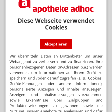
LIEFERENGPÄSSE
Ibuprofen: BASF fällt bis Jahresende aus
Diese Webseite verwendet
Cookies
KAPAZITÄTSENGPASS
MSD schränkt Vertrieb von Januvia und
Janumet ein
Akzeptieren
Neuere Artikel zum Thema
Wir übermitteln Daten an Drittanbieter um unser
LIEFERENGPÄSSE
Webangebot zu verbessern und zu finanzieren. Ihre
Jour Fixe: Grippeimpfstoff und beendeter Ibu-
Engpass
personenbezogenen Daten (IP-Adressen o.ä.) werden
verwendet, um Informationen auf Ihrem Gerät zu
ANTIDIABETIKA
speichern und /oder darauf zugreifen (z. B. Cookies,
Januvia/Janumet: Pharma Mall explodiert
Geräte-Kennungen oder andere Informationen),
personalisierte Anzeigen und Inhalte anzuzeigen,
GROSSHANDEL
Anzeigen- und Inhaltsmessungen vorzunehmen
AEP macht Pharma Mall Konkurrenz
sowie Erkenntnisse über Zielgruppen und
Produktentwicklungen zu gewinnen sowie die
Nutzung unserer Angebote zu analysieren und dafür
LIEFERPROBLEME