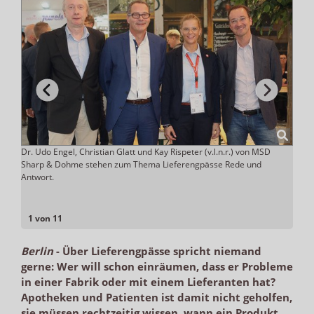
zu
Dr. Udo Engel, Christian Glatt und Kay Rispeter (v.l.n.r.) von MSD
Höher
Sharp & Dohme stehen zum Thema Lieferengpässe Rede und
der 
Antwort.
für k
elbein
1 von 11
Berlin
-
Über Lieferengpässe spricht niemand
gerne: Wer will schon einräumen, dass er Probleme
in einer Fabrik oder mit einem Lieferanten hat?
Apotheken und Patienten ist damit nicht geholfen,
sie müssen rechtzeitig wissen, wann ein Produkt