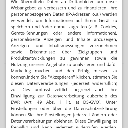
Wir übermitteln Daten an Drittanbieter um unser
DEAL LÄSST AUF SICH WARTEN
Webangebot zu verbessern und zu finanzieren. Ihre
Platform Group: Polstermöbel vor AEP
personenbezogenen Daten (IP-Adressen o.ä.) werden
verwendet, um Informationen auf Ihrem Gerät zu
PARTNER VON RX-PLATTFORMEN
speichern und /oder darauf zugreifen (z. B. Cookies,
Abnehmspritzen: Reimporteur spielt Versandapotheke
Geräte-Kennungen oder andere Informationen),
personalisierte Anzeigen und Inhalte anzuzeigen,
Anzeigen- und Inhaltsmessungen vorzunehmen
RX-MEDIKAMENTE OHNE REZEPT
sowie Erkenntnisse über Zielgruppen und
Warteliste: Abnehmpille als Monatsabo
Produktentwicklungen zu gewinnen sowie die
Nutzung unserer Angebote zu analysieren und dafür
Marketing machen und den Erfolg messen zu
können.Indem Sie "Akzeptieren" klicken, stimmen Sie
diesen Datenverarbeitungen (jederzeit widerruflich)
zu. Dies umfasst zeitlich begrenzt auch Ihre
Einwilligung zur Datenverarbeitung außerhalb des
EWR (Art. 49 Abs. 1 lit. a) DS-GVO). Unter
Einstellungen oder über die Datenschutzerklärung
können Sie Ihre Einstellungen jederzeit ändern oder
Datenverarbeitungen ablehnen. Diese Einwilligung ist
freiwillig und kann jederzeit widerrufen werden.