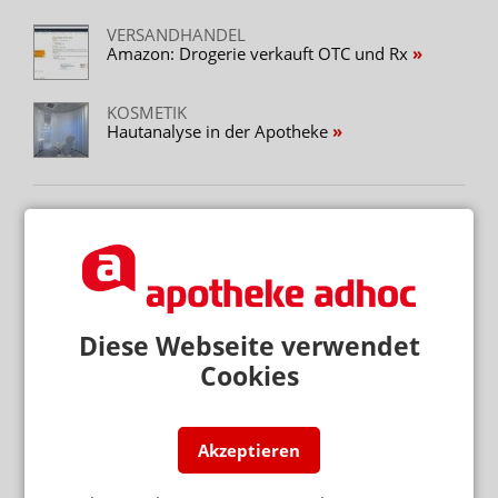
VERSANDHANDEL
Amazon: Drogerie verkauft OTC und Rx
KOSMETIK
Hautanalyse in der Apotheke
Mehr zum Thema
VORSICHT BEI SILYCHRISTIN ODER CHOLIN
Schilddrüse: DGE warnt vor NEM
Diese Webseite verwendet
NAHRUNGSERGÄNZUNGSMITTEL
Milliardendeal: P&G kauft Thorne
Cookies
PRODUKTIONSBEDINGTE ABWEICHUNG
Tromcardin complex: Abweichung bei B1-Gehalt
Akzeptieren
Mehr aus Ressort