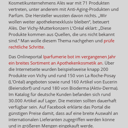
Kosmetikunternehmens Alès war mit 71 Produkten
vertreten, unter anderem mit Anti-Aging-Produkten und
Parfüm. Die Hersteller wussten davon nichts. „Wir
wollen weiter apothekenexklusiv bleiben“, beteuert
Alès. Der Vichy-Mutterkonzern L‘Oréal eklärt: „Diese
Produkte kommen aus Quellen, die uns nicht bekannt
sind.“ Man wolle diesem Thema nachgehen und
prüfe
rechtliche Schritte
.
Das Onlineportal
Iparfumerie bot im vergangenen Jahr
ein breites Sortiment an Apothekenkosmetik an
. Über
die Internetseite wurden beispielsweise knapp 200
Produkte von Vichy und rund 150 von La Roche-Posay
(L'Oréal) angeboten sowie rund 160 Artikel von Eucerin
(Beiersdorf) und rund 180 von Bioderma (Aktiv-Derma).
Im Katalog für deutsche Kunden befanden sich rund
30.000 Artikel auf Lager. Die meisten sollten dauerhaft
verfügbar sein. Auf Facebook erklärte das Portal die
günstigen Preise damit, dass auf eine breite Auswahl an
internationalen Lieferanten zugegriffen werden könne
und in größeren Mengen eingekauft werde.