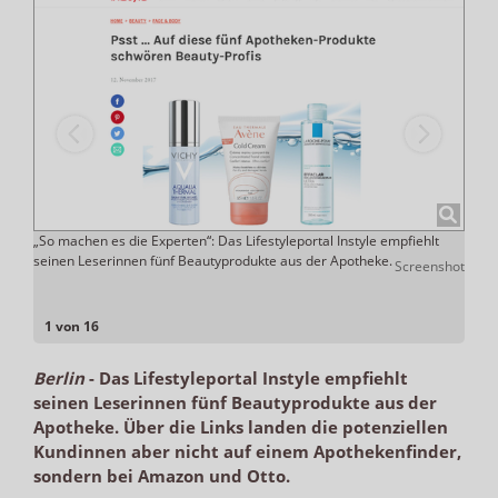
te von
„So machen es die Experten“: Das Lifestyleportal Instyle empfiehlt
Zur „
ten
seinen Leserinnen fünf Beautyprodukte aus der Apotheke.
eigen
Screenshot
n
nshot
1 von 16
Berlin
-
Das Lifestyleportal Instyle empfiehlt
seinen Leserinnen fünf Beautyprodukte aus der
Apotheke. Über die Links landen die potenziellen
Kundinnen aber nicht auf einem Apothekenfinder,
sondern bei Amazon und Otto.