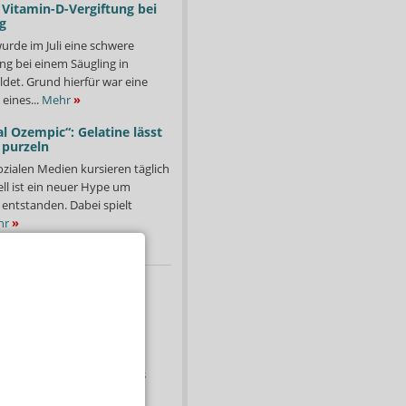
Vitamin-D-Vergiftung bei
g
urde im Juli eine schwere
ng bei einem Säugling in
det. Grund hierfür war eine
eines...
Mehr
»
l Ozempic“: Gelatine lässt
 purzeln
ozialen Medien kursieren täglich
ll ist ein neuer Hype um
entstanden. Dabei spielt
hr
»
T
 Rx-Boni sind zulässig
Zuzahlungserlass der
ndischen Versender ist die
i wieder hochgekocht. Das
ministerium (BMG) hat...