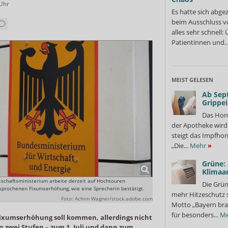
Uhr
Es hatte sich abge
beim Ausschluss v
alles sehr schnell
Patientinnen und..
MEIST GELESEN
Ab Sep
Grippe
Das Hon
der Apotheke wir
steigt das Impfhon
„Die...
Mehr
»
Grüne:
Klimaa
tschaftsministerium arbeite derzeit auf Hochtouren
Die Grün
rochenen Fixumserhöhung, wie eine Sprecherin bestätigt.
mehr Hitzeschutz 
Foto: Achim Wagner/stock.adobe.com
Motto „Bayern bra
für besonders...
Me
ixumserhöhung soll kommen, allerdings nicht
n zwei Stufen – zum 1. Juli und dann zum