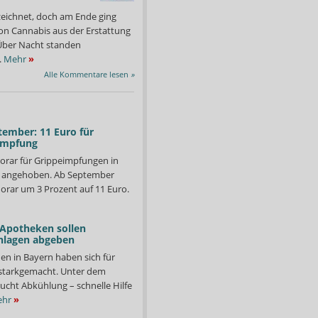
zeichnet, doch am Ende ging
on Cannabis aus der Erstattung
: Über Nacht standen
.
Mehr
»
Alle Kommentare lesen
»
tember: 11 Euro für
impfung
orar für Grippeimpfungen in
d angehoben. Ab September
orar um 3 Prozent auf 11 Euro.
 Apotheken sollen
nlagen abgeben
en in Bayern haben sich für
starkgemacht. Unter dem
ucht Abkühlung – schnelle Hilfe
hr
»