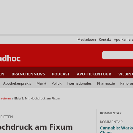
Mediadaten
Kontakt
Apo-Karrier
EN
BRANCHENNEWS
PODCAST
APOTHEKENTOUR
WEBIN
Apothekenpraxis
Markt
Politik
Internationales
Pharmazie
Panor
nreform
»
BMWE: Mit Hochdruck am Fixum
KOMMENTAR
RITTEN
KOMMENTAR
ochdruck am Fixum
Cannabis: Warke
Chaos