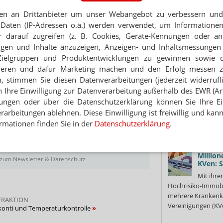
Mehr
»
Jahres geeinigt.
en an Drittanbieter um unser Webangebot zu verbessern und 
lus?
Keine S
Weiter
Daten (IP-Adressen o.ä.) werden verwendet, um Informationen
verweis
dheitspolitik
Vergütung
 darauf zugreifen (z. B. Cookies, Geräte-Kennungen oder an
Wegen d
eigen und Inhalte anzuzeigen, Anzeigen- und Inhaltsmessung
die Rx-Preisbindun
Zielgruppen und Produktentwicklungen zu gewinnen sowie 
Bundesgesundheits
ieren und dafür Marketing machen und den Erfolg messen 
Vorgehen gegen di
n, stimmen Sie diesen Datenverarbeitungen (jederzeit widerrufl
Grüne:
h Ihre Einwilligung zur Datenverarbeitung außerhalb des EWR (Art.
Klimaa
lungen oder über die Datenschutzerklärung können Sie Ihre Ein
NEWSLETTER
Die Grün
arbeitungen ablehnen. Diese Einwilligung ist freiwillig und kann
mehr Hitzeschutz 
 Tages direkt in Ihr Postfach. Kostenlos!
rmationen finden Sie in der
Datenschutzerklärung
.
Motto „Bayern bra
für besonders...
Me
Jetzt
abonnieren
Million
 zum Newsletter & Datenschutz
KVen: 
Mit ihre
Hochrisiko-Immobi
mehrere Krankenka
 FRAKTION
Vereinigungen (KVe
Skonti und Temperaturkontrolle