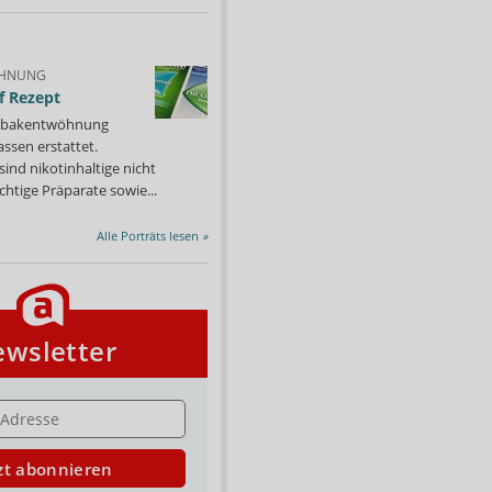
HNUNG
f Rezept
 Tabakentwöhnung
ssen erstattet.
ind nikotinhaltige nicht
chtige Präparate sowie...
Alle Porträts lesen
»
wsletter
E
zt abonnieren