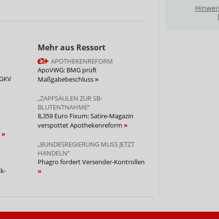
Hinwei
Mehr aus Ressort
APOTHEKENREFORM
ApoVWG: BMG prüft
 GKV
Maßgabebeschluss
„ZAPFSÄULEN ZUR SB-
BLUTENTNAHME“
8,359 Euro Fixum: Satire-Magazin
verspottet Apothekenreform
n
„BUNDESREGIERUNG MUSS JETZT
HANDELN“
Phagro fordert Versender-Kontrollen
k-