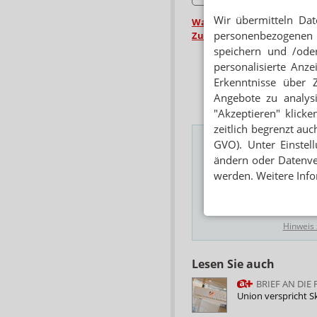
Euro ab 1. Januar kommenden 
Wir übermitteln Dat
Was ist APOTHEKE ADHOC p
personenbezogenen 
Zu den FAQ »
Gesetzgebung
Gesun
speichern und /oder
Apothekenreform
personalisierte Anz
Erkenntnisse über 
Angebote zu analys
"Akzeptieren" klicke
zeitlich begrenzt auc
GVO). Unter Einstel
ändern oder Datenver
Das Wichtigste des
werden. Weitere Info
E-MAIL ADRESSE
Hinweis
Lesen Sie auch
BRIEF AN DIE
Union verspricht 