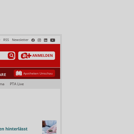
e
RSS
Newsletter
ANMELDEN
Apotheken Umschau
ARE
ama
PTA Live
n hinterlässt