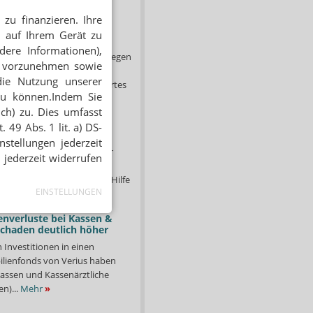
zu finanzieren. Ihre
trafen für Rx-Boni: GKV
 auf Ihrem Gerät zu
t an Gerichte
dere Informationen),
er anhaltenden Verstöße gegen
en vorzunehmen sowie
g fordert das
die Nutzung unserer
ministerium (BMG) ein hartes
zu können.Indem Sie
e Versender –...
Mehr
»
ich) zu. Dies umfasst
 Apotheken sollen
 49 Abs. 1 lit. a) DS-
nlagen abgeben
stellungen jederzeit
en in Bayern haben sich für
 jederzeit widerrufen
starkgemacht. Unter dem
ucht Abkühlung – schnelle Hilfe
EINSTELLUNGEN
hr
»
enverluste bei Kassen &
Schaden deutlich höher
n Investitionen in einen
lienfonds von Verius haben
ssen und Kassenärztliche
n)...
Mehr
»