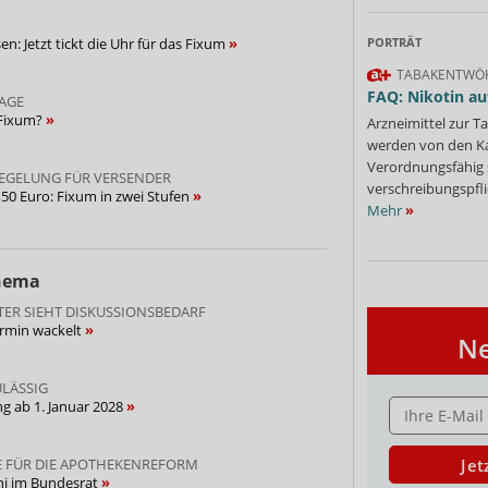
PORTRÄT
: Jetzt tickt die Uhr für das Fixum
TABAKENTWÖ
FAQ: Nikotin au
VAGE
Fixum?
Arzneimittel zur
werden von den Ka
Verordnungsfähig s
EGELUNG FÜR VERSENDER
verschreibungspfli
,50 Euro: Fixum in zwei Stufen
Mehr
»
Thema
TER SIEHT DISKUSSIONSBEDARF
ermin wackelt
Ne
ULÄSSIG
E-MAIL ADRESS
g ab 1. Januar 2028
Jet
E FÜR DIE APOTHEKENREFORM
i im Bundesrat