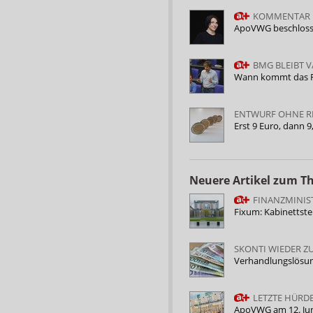
KOMMENTAR
ApoVWG beschlossen
BMG BLEIBT 
Wann kommt das 
ENTWURF OHNE R
Erst 9 Euro, dann 9
Neuere Artikel zum 
FINANZMINIS
Fixum: Kabinettst
SKONTI WIEDER Z
Verhandlungslösun
LETZTE HÜRD
ApoVWG am 12. Jun