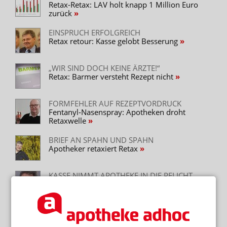
Retax-Retax: LAV holt knapp 1 Million Euro
zurück
EINSPRUCH ERFOLGREICH
Retax retour: Kasse gelobt Besserung
„WIR SIND DOCH KEINE ÄRZTE!“
Retax: Barmer versteht Rezept nicht
FORMFEHLER AUF REZEPTVORDRUCK
Fentanyl-Nasenspray: Apotheken droht
Retaxwelle
BRIEF AN SPAHN UND SPAHN
Apotheker retaxiert Retax
KASSE NIMMT APOTHEKE IN DIE PFLICHT
Beschaffungskosten: Apotheker muss für
Patienten geradestehen