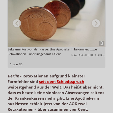
r
Seltsame Post von der Kasse: Eine Apothekerin bekam jetzt zwei
Die 
te.
Retaxationen – über insgesamt 4 Cent.
Verha
Foto: APOTHEKE ADHOC
erst 
elbein
1 von 30
Berlin
-
Retaxationen aufgrund kleinster
Formfehler sind
seit dem Schiedsspruch
weitestgehend aus der Welt. Das heißt aber nicht,
dass es heute keine sinnlosen Absetzungen seitens
der Krankenkassen mehr gibt. Eine Apothekerin
aus Hessen erhielt jetzt von der AOK zwei
Retaxationen – über zusammen vier Cent.