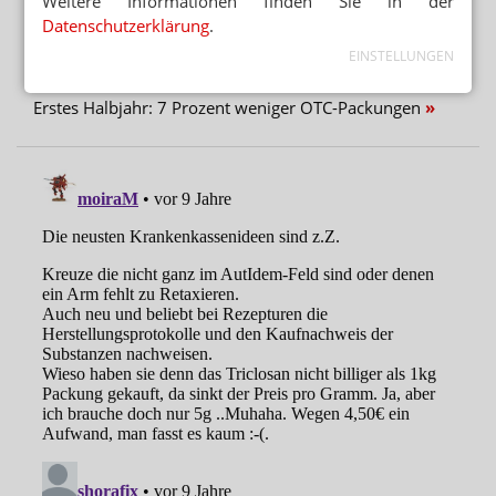
Weitere Informationen finden Sie in der
„AUTOMATISIERTE AUSGABESTATIONEN“
Datenschutzerklärung
.
Automat statt Apotheke: Ausnahme für Versender
EINSTELLUNGEN
WEITER FLAUTE IN APOTHEKEN
Erstes Halbjahr: 7 Prozent weniger OTC-Packungen