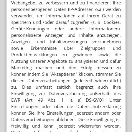
Webangebot zu verbessern und zu finanzieren. Ihre
APOTHEKE ADHOC UMFRAGE
Umgang mit Retax ist Typ-Frage
personenbezogenen Daten (IP-Adressen o.ä.) werden
verwendet, um Informationen auf Ihrem Gerät zu
speichern und /oder darauf zugreifen (z. B. Cookies,
Geräte-Kennungen oder andere Informationen),
personalisierte Anzeigen und Inhalte anzuzeigen,
Mehr zum Thema
Anzeigen- und Inhaltsmessungen vorzunehmen
RETAXATIONEN IM GRIFF
sowie Erkenntnisse über Zielgruppen und
Weniger Retax: „Bin begeistert vom E-Rezept“
Produktentwicklungen zu gewinnen sowie die
Nutzung unserer Angebote zu analysieren und dafür
VENTAVIS/ADEMPAS/APO-GO
Marketing machen und den Erfolg messen zu
Patientenprogramme: Hintermann reich, Apotheker
können.Indem Sie "Akzeptieren" klicken, stimmen Sie
ruiniert
diesen Datenverarbeitungen (jederzeit widerruflich)
zu. Dies umfasst zeitlich begrenzt auch Ihre
REZEPTKONTROLLE VOR ABGABE
Einwilligung zur Datenverarbeitung außerhalb des
Echtzeitprüfung: GfS gibt Retax-Garantie
EWR (Art. 49 Abs. 1 lit. a) DS-GVO). Unter
Einstellungen oder über die Datenschutzerklärung
Mehr aus Ressort
können Sie Ihre Einstellungen jederzeit ändern oder
GESETZGEBER MUSS HANDELN
Datenverarbeitungen ablehnen. Diese Einwilligung ist
Urteil verbietet Rezepturen im Sprechstundenbedarf
freiwillig und kann jederzeit widerrufen werden.