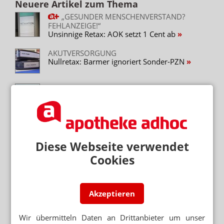
Neuere Artikel zum Thema
„GESUNDER MENSCHENVERSTAND?
FEHLANZEIGE!“
Unsinnige Retax: AOK setzt 1 Cent ab
AKUTVERSORGUNG
Nullretax: Barmer ignoriert Sonder-PZN
BTM-RETAX
7600 Euro: Retaxiert, geklagt, verzockt
BTM-RETAX
DAK: „Das Rezept schicken wir Ihnen nicht
zurück“
Diese Webseite verwendet
Cookies
APO-TIPP
Valproinsäure: Austausch trotz
unterschiedlicher Füllmenge
Akzeptieren
EINZELIMPORT
Retaxation trotz Retax-Deal
Wir übermitteln Daten an Drittanbieter um unser