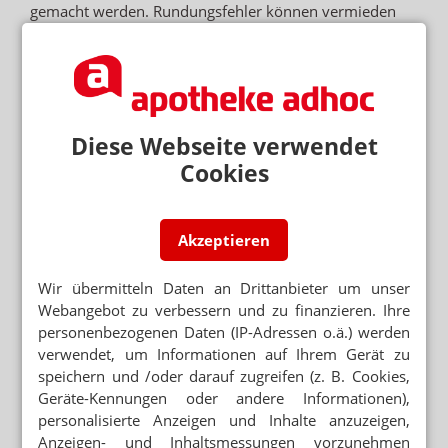
gemacht werden. Rundungsfehler können vermieden
werden, wenn bei Beträgen kleiner 0,5 Cent ab- und
größer 0,5 Cent aufgerundet wird.
Apotheken dürfen bei einer im Sprechstundenbedarf
verordneten Rezeptur keinen Gefäßpreis in Rechnung
Diese Webseite verwendet
stellen. Eine Ausnahme gilt nur, wenn ein
Cookies
entsprechender Regionalvertrag vorliegt.
Alle Preise müssen auf der Vorderseite der Verordnung
Akzeptieren
angegeben sein. Ist dies aus Platzgründen nicht möglich,
kann entsprechend die Rückseite verwendet werden. Ein
Wir übermitteln Daten an Drittanbieter um unser
Vermerk auf dem Dokument ist zu empfehlen.
Webangebot zu verbessern und zu finanzieren. Ihre
personenbezogenen Daten (IP-Adressen o.ä.) werden
verwendet, um Informationen auf Ihrem Gerät zu
Die Apotheken haben im vergangenen Jahr 7,2
speichern und /oder darauf zugreifen (z. B. Cookies,
Millionen sogenannte allgemeine Rezepturen wie
Geräte-Kennungen oder andere Informationen),
Kapseln oder Salben für Kassenpatienten hergestellt.
personalisierte Anzeigen und Inhalte anzuzeigen,
Das ergab eine Auswertung von Verordnungen durch
Anzeigen- und Inhaltsmessungen vorzunehmen
das Deutsche Arzneiprüfungsinstitut (DAPI). Damit ist