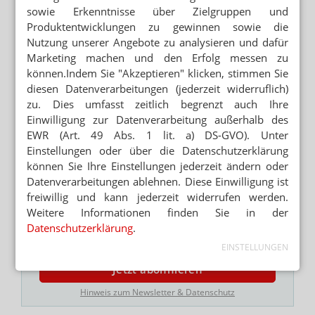
sowie Erkenntnisse über Zielgruppen und
die Zahl
seit 2011 um ein Drittel gesunken
. Laut
Produktentwicklungen zu gewinnen sowie die
Arzneimittel-Versorgungsstärkungsgesetz (AM-VSG)
Nutzung unserer Angebote zu analysieren und dafür
sollen die Apotheken künftig
auch die Abgabepauschale
Marketing machen und den Erfolg messen zu
von 8,35 Euro abrechnen können
. In der Summe ergibt
können.Indem Sie "Akzeptieren" klicken, stimmen Sie
dies nach den aktuellen DAPI-Zahlen 60 Millionen Euro.
diesen Datenverarbeitungen (jederzeit widerruflich)
zu. Dies umfasst zeitlich begrenzt auch Ihre
Abrechnung/Retax
Rezeptur
Einwilligung zur Datenverarbeitung außerhalb des
EWR (Art. 49 Abs. 1 lit. a) DS-GVO). Unter
Einstellungen oder über die Datenschutzerklärung
NEWSLETTER
können Sie Ihre Einstellungen jederzeit ändern oder
Datenverarbeitungen ablehnen. Diese Einwilligung ist
Das Wichtigste des Tages direkt in
freiwillig und kann jederzeit widerrufen werden.
Ihr Postfach. Kostenlos!
Weitere Informationen finden Sie in der
Datenschutzerklärung
.
E-MAIL ADRESSE
EINSTELLUNGEN
Jetzt abonnieren
Hinweis zum Newsletter & Datenschutz