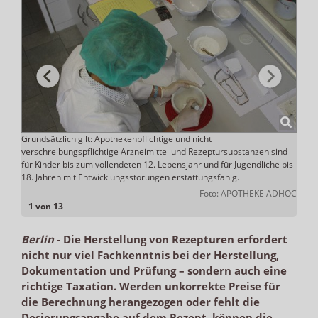
Grundsätzlich gilt: Apothekenpflichtige und nicht
Ausna
verschreibungspflichtige Arzneimittel und Rezeptursubstanzen sind
der A
ADHOC
für Kinder bis zum vollendeten 12. Lebensjahr und für Jugendliche bis
18. Jahren mit Entwicklungsstörungen erstattungsfähig.
Foto: APOTHEKE ADHOC
1 von 13
Berlin
-
Die Herstellung von Rezepturen erfordert
nicht nur viel Fachkenntnis bei der Herstellung,
Dokumentation und Prüfung – sondern auch eine
richtige Taxation. Werden unkorrekte Preise für
die Berechnung herangezogen oder fehlt die
Dosierungsangabe auf dem Rezept, können die