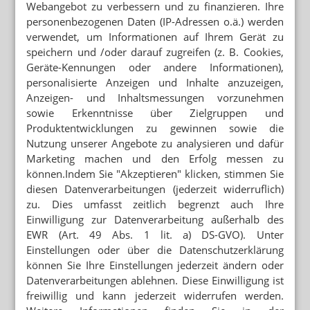
Webangebot zu verbessern und zu finanzieren. Ihre
personenbezogenen Daten (IP-Adressen o.ä.) werden
BOSON VON TECHNOMED
verwendet, um Informationen auf Ihrem Gerät zu
Laientest: Kein Exklusivrecht für dm
speichern und /oder darauf zugreifen (z. B. Cookies,
Geräte-Kennungen oder andere Informationen),
APORETRO – DER SATIRISCHE
personalisierte Anzeigen und Inhalte anzuzeigen,
WOCHENRÜCKBLICK
Anzeigen- und Inhaltsmessungen vorzunehmen
Spahns nächster Coup: Impfung bei Aldi
sowie Erkenntnisse über Zielgruppen und
OHNE ANLEITUNG
Produktentwicklungen zu gewinnen sowie die
Autohaus verschickt Corona-Test
Nutzung unserer Angebote zu analysieren und dafür
Marketing machen und den Erfolg messen zu
können.Indem Sie "Akzeptieren" klicken, stimmen Sie
ABSAGE AN DISCOUNT-KUNDEN
„Wir beraten keine Kunden zu Supermarkt-
diesen Datenverarbeitungen (jederzeit widerruflich)
Schnelltests“
zu. Dies umfasst zeitlich begrenzt auch Ihre
Einwilligung zur Datenverarbeitung außerhalb des
„DAS A STEHT NICHT FÜR APOTHEKE,
EWR (Art. 49 Abs. 1 lit. a) DS-GVO). Unter
SONDERN FÜR AUSKUNFT“
Schnelltests mitbringen – und in der Apotheke
Einstellungen oder über die Datenschutzerklärung
durchführen lassen?
können Sie Ihre Einstellungen jederzeit ändern oder
Datenverarbeitungen ablehnen. Diese Einwilligung ist
DISCOUNTER UND DROGERIEN
freiwillig und kann jederzeit widerrufen werden.
Laientests: dm setzt auf Drogisten