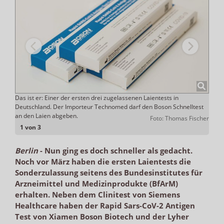
Das ist er: Einer der ersten drei zugelassenen Laientests in
Nach
men.
Deutschland. Der Importeur Technomed darf den Boson Schnelltest
nach
an den Laien abgeben.
thcare
Foto: Thomas Fischer
1 von 3
Berlin
-
Nun ging es doch schneller als gedacht.
Noch vor März haben die ersten Laientests die
Sonderzulassung seitens des Bundesinstitutes für
Arzneimittel und Medizinprodukte (BfArM)
erhalten. Neben dem Clinitest von Siemens
Healthcare haben der Rapid Sars-CoV-2 Antigen
Test von Xiamen Boson Biotech und der Lyher