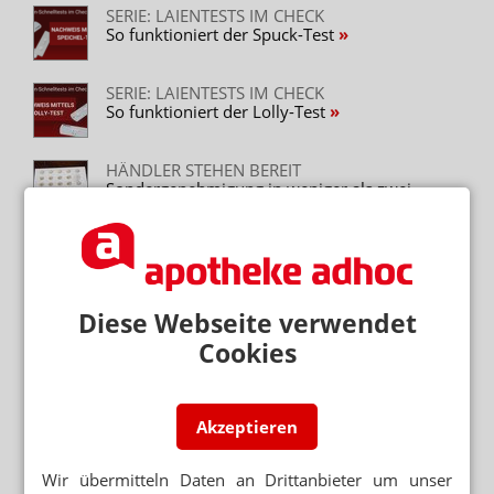
SERIE: LAIENTESTS IM CHECK
So funktioniert der Spuck-Test
SERIE: LAIENTESTS IM CHECK
So funktioniert der Lolly-Test
HÄNDLER STEHEN BEREIT
Sondergenehmigung in weniger als zwei
Wochen
WARTEN AUF VERKAUFSSTART
Erster Laientest zugelassen
Diese Webseite verwendet
Cookies
Neuere Artikel zum Thema
OHNE ABSTRICH
Erster Spucktest zugelassen
Akzeptieren
TASKFORCE SCHEUER/SPAHN
Bund kauft 62 Millionen Tests von Siemens
Wir übermitteln Daten an Drittanbieter um unser