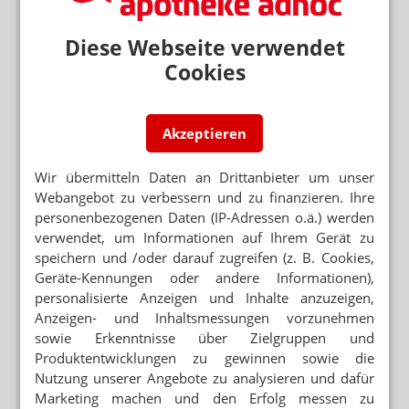
Ihr Postfach. Kostenlos!
E-MAIL ADRESSE
Diese Webseite verwendet
Cookies
Jetzt abonnieren
Hinweis zum Newsletter & Datenschutz
Akzeptieren
Lesen Sie auch
Wir übermitteln Daten an Drittanbieter um unser
ARZNEIMITTELVERSORGUNG
Webangebot zu verbessern und zu finanzieren. Ihre
Brexit trifft Versandapotheken
personenbezogenen Daten (IP-Adressen o.ä.) werden
verwendet, um Informationen auf Ihrem Gerät zu
GROSSBRITANNIEN
speichern und /oder darauf zugreifen (z. B. Cookies,
Brexit: Regierung will Medikamente bunkern
Geräte-Kennungen oder andere Informationen),
personalisierte Anzeigen und Inhalte anzuzeigen,
EUROPÄISCHE ARZNEIMITTELBEHÖRDE
Anzeigen- und Inhaltsmessungen vorzunehmen
Großbritannien will trotz Brexit in der EMA
sowie Erkenntnisse über Zielgruppen und
bleiben
Produktentwicklungen zu gewinnen sowie die
ARZNEIMITTELENGPÄSSE
Nutzung unserer Angebote zu analysieren und dafür
Hamstern für den Brexit
Marketing machen und den Erfolg messen zu