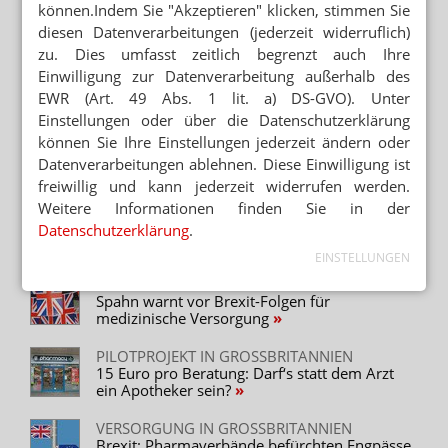
können.Indem Sie "Akzeptieren" klicken, stimmen Sie
diesen Datenverarbeitungen (jederzeit widerruflich)
PHARMAHERSTELLER
Brexit: Chaos auf Bestellung
zu. Dies umfasst zeitlich begrenzt auch Ihre
Einwilligung zur Datenverarbeitung außerhalb des
EWR (Art. 49 Abs. 1 lit. a) DS-GVO). Unter
Neuere Artikel zum Thema
Einstellungen oder über die Datenschutzerklärung
JOHNSON KASSIERT HANDY
können Sie Ihre Einstellungen jederzeit ändern oder
Streit um britischen Gesundheitsdienst
Datenverarbeitungen ablehnen. Diese Einwilligung ist
freiwillig und kann jederzeit widerrufen werden.
Weitere Informationen finden Sie in der
FACHSPRACHENPRÜFUNG
Wie viel Deutsch man als Apotheker können
Datenschutzerklärung
.
muss
EINSTELLUNGEN
MEDIZINPRODUKTE
Spahn warnt vor Brexit-Folgen für
medizinische Versorgung
PILOTPROJEKT IN GROSSBRITANNIEN
15 Euro pro Beratung: Darf‘s statt dem Arzt
ein Apotheker sein?
VERSORGUNG IN GROSSBRITANNIEN
Brexit: Pharmaverbände befürchten Engpässe