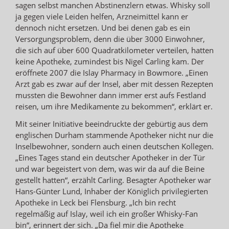
sagen selbst manchen Abstinenzlern etwas. Whisky soll
ja gegen viele Leiden helfen, Arzneimittel kann er
dennoch nicht ersetzen. Und bei denen gab es ein
Versorgungsproblem, denn die über 3000 Einwohner,
die sich auf über 600 Quadratkilometer verteilen, hatten
keine Apotheke, zumindest bis Nigel Carling kam. Der
eröffnete 2007 die Islay Pharmacy in Bowmore. „Einen
Arzt gab es zwar auf der Insel, aber mit dessen Rezepten
mussten die Bewohner dann immer erst aufs Festland
reisen, um ihre Medikamente zu bekommen“, erklärt er.
Mit seiner Initiative beeindruckte der gebürtig aus dem
englischen Durham stammende Apotheker nicht nur die
Inselbewohner, sondern auch einen deutschen Kollegen.
„Eines Tages stand ein deutscher Apotheker in der Tür
und war begeistert von dem, was wir da auf die Beine
gestellt hatten“, erzählt Carling. Besagter Apotheker war
Hans-Günter Lund, Inhaber der Königlich privilegierten
Apotheke in Leck bei Flensburg. „Ich bin recht
regelmäßig auf Islay, weil ich ein großer Whisky-Fan
bin“, erinnert der sich. „Da fiel mir die Apotheke