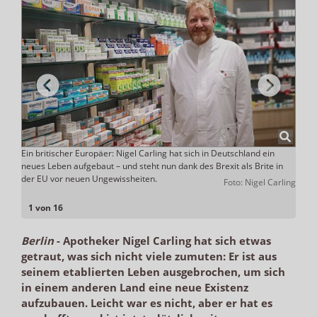
Ein britischer Europäer: Nigel Carling hat sich in Deutschland ein
Aufna
äft
neues Leben aufgebaut – und steht nun dank des Brexit als Brite in
Hans-
der EU vor neuen Ungewissheiten.
Deuts
 Bayer
Foto: Nigel Carling
Deut
1 von 16
Berlin
-
Apotheker Nigel Carling hat sich etwas
getraut, was sich nicht viele zumuten: Er ist aus
seinem etablierten Leben ausgebrochen, um sich
in einem anderen Land eine neue Existenz
aufzubauen. Leicht war es nicht, aber er hat es