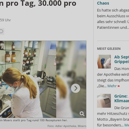
 pro Tag, 30.000 pro
Chaos
Es hatte sich abge
beim Ausschluss v
:59
Uhr
alles sehr schnell
Patientinnen und..
MEIST GELESEN
Ab Sep
Grippe
Das Hon
der Apotheke wir
steigt das Impfhon
„Die...
Mehr
»
Grüne:
Klimaa
Die Grün
mehr Hitzeschutz 
Motto „Bayern bra
in Moers stellt pro Tag rund 100 Rezepturen her.
Die Favoriten der umliegenden
Kund:innen nicht warten müss
für besonders...
Me
Foto: Adler Apotheke, Moers