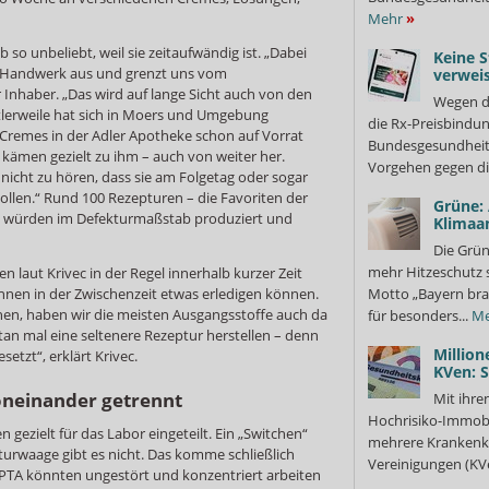
Mehr
»
b so unbeliebt, weil sie zeitaufwändig ist. „Dabei
Keine S
e Handwerk aus und grenzt uns vom
verweis
 Inhaber. „Das wird auf lange Sicht auch von den
Wegen d
lerweile hat sich in Moers und Umgebung
die Rx-Preisbindun
Cremes in der Adler Apotheke schon auf Vorrat
Bundesgesundheits
n kämen gezielt zu ihm – auch von weiter her.
Vorgehen gegen di
cht zu hören, dass sie am Folgetag oder sogar
len.“ Rund 100 Rezepturen – die Favoriten der
Grüne:
 würden im Defekturmaßstab produziert und
Klimaa
Die Grün
mehr Hitzeschutz 
 laut Krivec in der Regel innerhalb kurzer Zeit
innen in der Zwischenzeit etwas erledigen können.
Motto „Bayern bra
hen, haben wir die meisten Ausgangsstoffe auch da
für besonders...
Me
n mal eine seltenere Rezeptur herstellen – denn
Million
setzt“, erklärt Krivec.
KVen: 
oneinander getrennt
Mit ihre
Hochrisiko-Immobi
 gezielt für das Labor eingeteilt. Ein „Switchen“
mehrere Krankenka
urwaage gibt es nicht. Das komme schließlich
Vereinigungen (KVe
e PTA könnten ungestört und konzentriert arbeiten