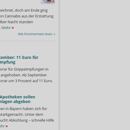
zeichnet, doch am Ende ging
on Cannabis aus der Erstattung
: Über Nacht standen
.
Mehr
»
Alle Kommentare lesen
»
tember: 11 Euro für
impfung
orar für Grippeimpfungen in
d angehoben. Ab September
orar um 3 Prozent auf 11 Euro.
 Apotheken sollen
nlagen abgeben
en in Bayern haben sich für
starkgemacht. Unter dem
ucht Abkühlung – schnelle Hilfe
 Ärzte werden dabei im Defekturmaßstab produziert, damit die
Das Labor ist den ganze
en.
können.
hr
»
Foto: Adler Apotheke, Moers