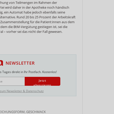
Buchung von Teilmengen im Rahmen der
tei wird daher in der Apotheke noch händisch
ig, ein Automat habe jedoch ebenfalls seine
lternative. Rund 20 bis 25 Prozent der Arbeitskraft
le Zusammenstellung für die Patient:innen aus dem
m die BtM-Vergütung gestiegen ist, sei die
l – vorher sei das nicht der Fall gewesen.
NEWSLETTER
 Tages direkt in Ihr Postfach. Kostenlos!
Jetzt
abonnieren
 zum Newsletter & Datenschutz
REICHUNGSFORM, GESCHMACK