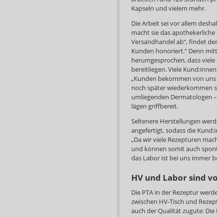
Kapseln und vielem mehr.
Die Arbeit sei vor allem deshal
macht sie das apothekerlich
Versandhandel ab“, findet der
Kunden honoriert.“ Denn mitt
herumgesprochen, dass viele 
bereitliegen. Viele Kund:inne
„Kunden bekommen von uns ni
noch später wiederkommen sol
umliegenden Dermatologen –
lägen griffbereit.
Seltenere Herstellungen werden
angefertigt, sodass die Kund:
„Da wir viele Rezepturen mac
und können somit auch sponta
das Labor ist bei uns immer be
HV und Labor sind v
Die PTA in der Rezeptur werden
zwischen HV-Tisch und Rezept
auch der Qualität zugute: Di