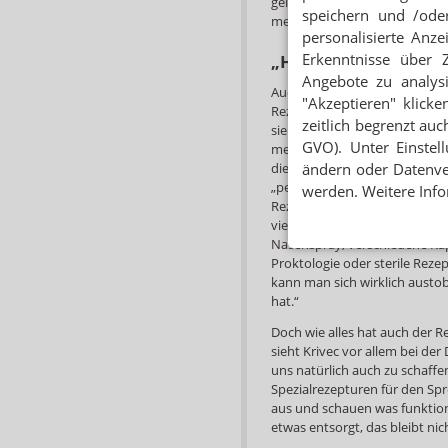
gelte beispielsweise auch für
speichern und /oder
mehr im Labor arbeiten dürfe
personalisierte Anz
„Hier kann man sich 
Erkenntnisse über 
Angebote zu analys
Auch PTA Lisa-Marie Genende
"Akzeptieren" klicke
Rezepturschwerpunkts für die 
zeitlich begrenzt auc
sie in der Adler Apotheke täti
GVO). Unter Einstel
meint sie. Genender hat sich f
die Arbeit im Labor ein Ausgle
ändern oder Datenver
„perfekte Mischung“. Außerde
werden. Weitere Info
Rezepturen, die jede Apotheke
vielen Krankenhausrezepturen
Nasenspray, verschiedene Kaps
Proktologie oder sterile Rezep
kann man sich wirklich austob
hat.“
Doch wie alles hat auch der 
sieht Krivec vor allem bei d
uns natürlich auch zu schaffe
Spezialrezepturen für den Spr
aus und schauen was funktio
etwas entsorgt, das bleibt nic