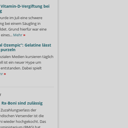
Vitamin-D-Vergiftung bei
g
urde im Juli eine schwere
ng bei einem Säugling in
det. Grund hierfür war eine
eines...
Mehr
»
l Ozempic“: Gelatine lässt
 purzeln
ozialen Medien kursieren täglich
ll ist ein neuer Hype um
entstanden. Dabei spielt
hr
»
T
 Rx-Boni sind zulässig
Zuzahlungserlass der
ndischen Versender ist die
i wieder hochgekocht. Das
ministerium (BMG) hat...