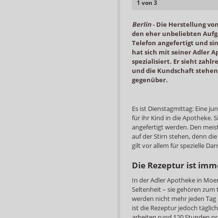
1 von 3
Berlin
-
Die Herstellung vo
den eher unbeliebten Aufg
Telefon angefertigt und sin
hat sich mit seiner Adler 
spezialisiert. Er sieht zahl
und die Kundschaft stehen 
gegenüber.
Es ist Dienstagmittag: Eine 
für ihr Kind in die Apotheke. 
angefertigt werden. Den mei
auf der Stirn stehen, denn die
gilt vor allem für spezielle 
Die Rezeptur ist imm
In der Adler Apotheke in Moer
Seltenheit – sie gehören zum 
werden nicht mehr jeden Tag R
ist die Rezeptur jedoch täglic
arbeiten rund 120 Stunden p