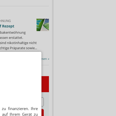
HNUNG
f Rezept
 Tabakentwöhnung
ssen erstattet.
ind nikotinhaltige nicht
chtige Präparate sowie...
Alle Porträts lesen
»
wsletter
E
zu finanzieren. Ihre
zt abonnieren
 auf Ihrem Gerät zu