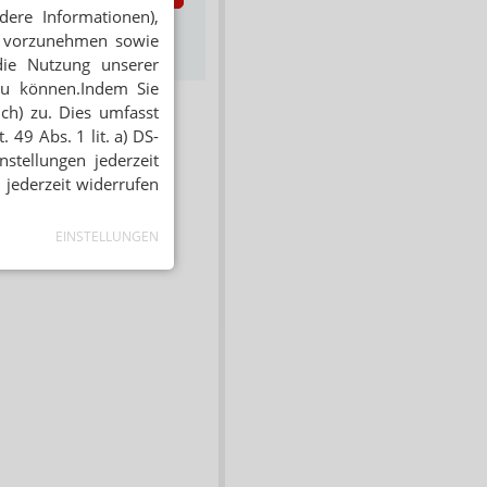
dere Informationen),
s zum Newsletter &
en vorzunehmen sowie
Datenschutz
die Nutzung unserer
zu können.Indem Sie
ich) zu. Dies umfasst
 49 Abs. 1 lit. a) DS-
stellungen jederzeit
 jederzeit widerrufen
EINSTELLUNGEN