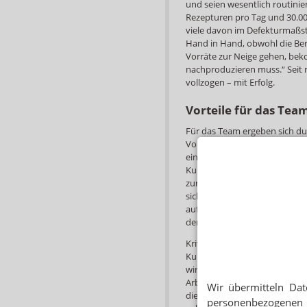
und seien wesentlich routinie
Rezepturen pro Tag und 30.00
viele davon im Defekturmaßs
Hand in Hand, obwohl die Ber
Vorräte zur Neige gehen, be
nachproduzieren muss.“ Seit 
vollzogen – mit Erfolg.
Vorteile für das Tea
Für das Team ergeben sich du
Vorteile: „Ich kann viel besse
eingehen“, erklärt Krivec. So 
Kundenkontakt scheuen, aussc
zur Industrie oder in ander
sich die PTA im HV-Bereich n
auf die Beratung konzentriere
denkbar – allerdings nur mit f
Krivec sieht weitere Vorteile
Kundenberatung hat – oder a
wird – kann intern gewechsel
Arbeitsverhältnis dann viellei
Wir übermitteln Dat
die Wünsche eingehen. Dadurc
personenbezogenen 