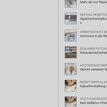
Mehr als nur Plausi
REKTALE REZEPTU
Zäpfchenherstellun
ARBEITSSCHUTZ B
Hormone in der R
DOKUMENTATION, 
Patientensicherhei
APOTHEKENZUBER
Gericht verbietet 
REZEPTURPRIVILE
Kapselherstellung 
APOTHEKENREZEP
Kein Defektur-Priv