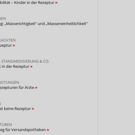
bilität – Kinder in der Rezeptur
REN
g: „Masserichtigkeit“ und „Masseneinheitlichkeit“
EACHTEN
ezeptur
STANDARDISIERUNG & CO.
t in der Rezeptur
EITUNGEN
Rezepturen für Ärzte
G
ist keine Rezeptur
TUREN
ileg für Versandapotheken