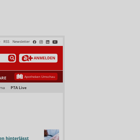
e
RSS
Newsletter
ANMELDEN
Apotheken Umschau
ARE
ama
PTA Live
n hinterlässt