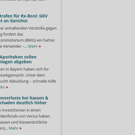
trafen für Rx-Boni: GKV
t an Gerichte
er anhaltenden Verstöße gegen
g fordert das
ministerium (BMG) ein hartes
e Versender –...
Mehr
»
 Apotheken sollen
nlagen abgeben
en in Bayern haben sich für
starkgemacht. Unter dem
ucht Abkühlung – schnelle Hilfe
hr
»
enverluste bei Kassen &
Schaden deutlich höher
n Investitionen in einen
lienfonds von Verius haben
ssen und Kassenärztliche
n)...
Mehr
»