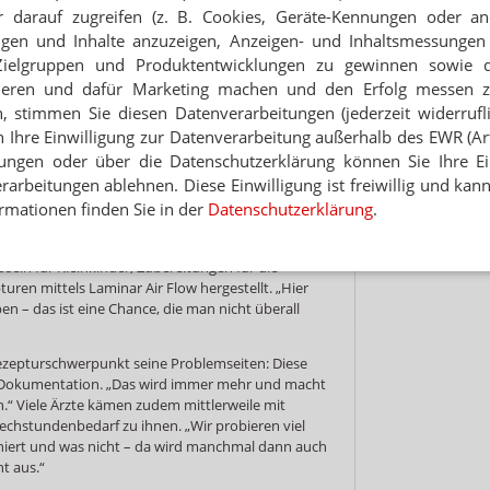
 schwangere Kolleginnen, die vorübergehend nicht
 darauf zugreifen (z. B. Cookies, Geräte-Kennungen oder an
n.
Hinwei
eigen und Inhalte anzuzeigen, Anzeigen- und Inhaltsmessung
wirklich austoben“
Zielgruppen und Produktentwicklungen zu gewinnen sowie 
ieren und dafür Marketing machen und den Erfolg messen 
r hat sich unter anderem wegen des
n, stimmen Sie diesen Datenverarbeitungen (jederzeit widerrufl
Apotheke entschieden. Seit Anfang des Jahres ist
h Ihre Einwilligung zur Datenverarbeitung außerhalb des EWR (Art.
g. „Dafür fahre ich gerne ein paar Kilometer mehr“,
lungen oder über die Datenschutzerklärung können Sie Ihre Ein
ür eine 50/50-Verteilung entschieden. „Für mich ist
ich zur Kundenberatung.“ Für die 28-Jährige die
arbeitungen ablehnen. Diese Einwilligung ist freiwillig und kann
m sehe man nicht nur die „öden Kortison-
rmationen finden Sie in der
Datenschutzerklärung
.
 mal hat“, sondern auch seltene Fälle: Neben
 würden beispielsweise auch ein Fentanyl-
eln für Kleinkinder, Zubereitungen für die
turen mittels Laminar Air Flow hergestellt. „Hier
en – das ist eine Chance, die man nicht überall
Rezepturschwerpunkt seine Problemseiten: Diese
er Dokumentation. „Das wird immer mehr und macht
n.“ Viele Ärzte kämen zudem mittlerweile mit
echstundenbedarf zu ihnen. „Wir probieren viel
niert und was nicht – da wird manchmal dann auch
ht aus.“