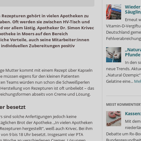
Wieder 
Säuglin
n Rezepturen gehört in vielen Apotheken zu
Erneut w
aben. Oft werden sie zwischen HV-Tisch und
Vitamin-D-Vergiftu
d vor allem lästig. Apotheker Dr. Simon Krivec
Deutschland gemel
Apotheke in Moers auf den Bereich
Fehlverabreichung 
reiche Vorteile, auch seine Mitarbeiter:innen
individuellen Zubereitungen positiv
„Natura
Pfunde
In den s
neue Trends. Aktue
junge Mutter kommt mit einem Rezept über Kapseln
„Natural Ozempic“ 
Sie müssen eigens für den kleinen Patienten
Gelatine eine...
Me
sten Teams würden nun schon die Schweißperlen
 Herstellung von Rezepturen ist oft unbeliebt – das
Darreichungsformen abseits von Creme und Lösung.
MEIST KOMMENTIER
er besetzt
Kassen:
s sind solche Anfertigungen jedoch keine
Mit dem 
täglichen Brot der Apotheke. „In vielen Apotheken
niederlä
ezepturen hergestellt“, weiß auch Krivec. Bei ihm
Debatte um Rx-Bon
h von 9 bis 18 Uhr besetzt. Insgesamt vier PTA
Bundesgesundheits
ro Woche an verschiedenen Cremes, Lösungen,