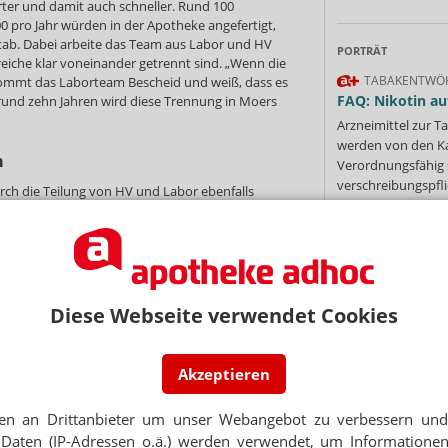
rter und damit auch schneller. Rund 100
0 pro Jahr würden in der Apotheke angefertigt,
tab. Dabei arbeite das Team aus Labor und HV
PORTRÄT
eiche klar voneinander getrennt sind. „Wenn die
TABAKENTWÖ
kommt das Laborteam Bescheid und weiß, dass es
FAQ: Nikotin au
rund zehn Jahren wird diese Trennung in Moers
Arzneimittel zur
werden von den Ka
m
Verordnungsfähig s
verschreibungspfli
rch die Teilung von HV und Labor ebenfalls
Mehr
»
r auf die jeweiligen Neigungen der Mitarbeiterinnen
könnten beispielsweise PTA, die den
hließlich im Labor eingesetzt werden – anstatt
e Bereiche „abzuwandern“. Andersherum müssten
icht mit Rezepturen beschäftigen und könnten sich
n. Auch ein Einsatz in beiden Bereichen sei
Diese Webseite verwendet Cookies
ester Planung.
Ne
: Wenn jemand irgendwann keine Lust mehr auf die
Akzeptieren
ndersherum doch wieder die HV-Arbeit gewünscht
E-MAIL ADRESS
t werden. „In anderen Apotheken würde das
cht enden – hier können wir aber viel flexibler auf
en an Drittanbieter um unser Webangebot zu verbessern und 
h wechselt bei uns das Personal nur selten.“ Das
Jet
Daten (IP-Adressen o.ä.) werden verwendet, um Informationen