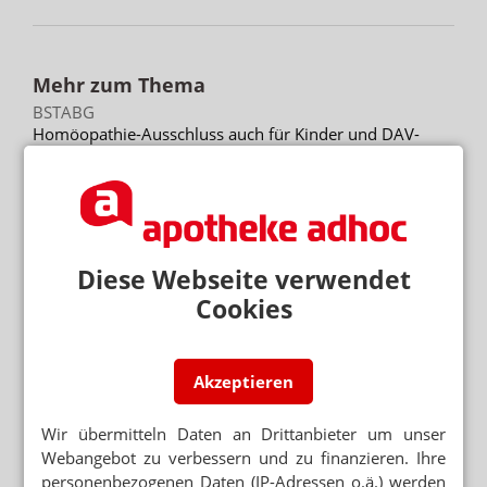
Mehr zum Thema
BSTABG
Homöopathie-Ausschluss auch für Kinder und DAV-
Verträge
„GROSSHANDEL IST DIE ENTSCHEIDENDE S
CHNITTSTELLE“
Philippi besucht Alliance Healthcare
Diese Webseite verwendet
KRITIK AN ABLEHNUNG
Cookies
Grünen-Politikerin verteidigt Klimaanlage auf Rezept
Mehr aus Ressort
Akzeptieren
ONLINE-TERMINBUCHUNG UND WARTEZEITEN
Terminvergabe: GKV-Patienten benachteiligt
Wir übermitteln Daten an Drittanbieter um unser
Webangebot zu verbessern und zu finanzieren. Ihre
21 BETRIEBE IN ZWEI JAHREN
personenbezogenen Daten (IP-Adressen o.ä.) werden