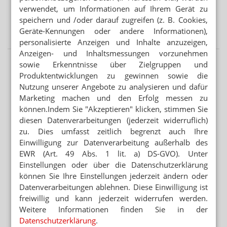
Apothekensterben in München
verwendet, um Informationen auf Ihrem Gerät zu
speichern und /oder darauf zugreifen (z. B. Cookies,
KÜRZUNGEN FÜR PFLEGENDE ANGEHÖRIGE
Rente, Pflege, Wahlen: Volles Programm im Herbst
Geräte-Kennungen oder andere Informationen),
personalisierte Anzeigen und Inhalte anzuzeigen,
Anzeigen- und Inhaltsmessungen vorzunehmen
sowie Erkenntnisse über Zielgruppen und
Produktentwicklungen zu gewinnen sowie die
Nutzung unserer Angebote zu analysieren und dafür
Marketing machen und den Erfolg messen zu
können.Indem Sie "Akzeptieren" klicken, stimmen Sie
diesen Datenverarbeitungen (jederzeit widerruflich)
zu. Dies umfasst zeitlich begrenzt auch Ihre
Einwilligung zur Datenverarbeitung außerhalb des
EWR (Art. 49 Abs. 1 lit. a) DS-GVO). Unter
Einstellungen oder über die Datenschutzerklärung
können Sie Ihre Einstellungen jederzeit ändern oder
Datenverarbeitungen ablehnen. Diese Einwilligung ist
freiwillig und kann jederzeit widerrufen werden.
Weitere Informationen finden Sie in der
Datenschutzerklärung
.