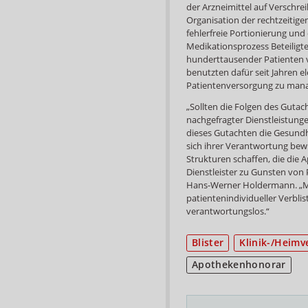
der Arzneimittel auf Verschr
Organisation der rechtzeitige
fehlerfreie Portionierung und
Medikationsprozess Beteiligt
hunderttausender Patienten
benutzten dafür seit Jahren e
Patientenversorgung zu manag
„Sollten die Folgen des Guta
nachgefragter Dienstleistunge
dieses Gutachten die Gesundh
sich ihrer Verantwortung b
Strukturen schaffen, die die 
Dienstleister zu Gunsten von 
Hans-Werner Holdermann. „
patientenindividueller Verblis
verantwortungslos.“
Blister
Klinik-/Heim
Apothekenhonorar