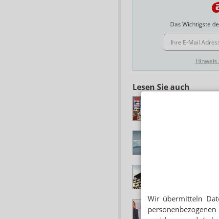
Das Wichtigste des
E-MAIL ADRESSE
Hinweis
Lesen Sie auch
GASTKOMMENTAR
Das Drugstore-Gu
HONORARGUTACH
AOK: Was Apotheke
HONORARGUTACH
Apobank: Apotheke
Wir übermitteln Dat
HONORARGUTACH
personenbezogenen 
MVDA: Apotheker 