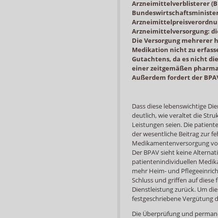
Arzneimittelverblisterer (
Bundeswirtschaftsministe
Arzneimittelpreisverordnun
Arzneimittelversorgung: d
Die Versorgung mehrerer h
Medikation nicht zu erfass
Gutachtens, da es nicht d
einer zeitgemäßen pharma
Außerdem fordert der BPAV
Dass diese lebenswichtige Dien
deutlich, wie veraltet die St
Leistungen seien. Die patiente
der wesentliche Beitrag zur f
Medikamentenversorgung von 
Der BPAV sieht keine Alternati
patientenindividuellen Medik
mehr Heim- und Pflegeeinric
Schluss und griffen auf dies
Dienstleistung zurück. Um die
festgeschriebene Vergütung di
Die Überprüfung und permane