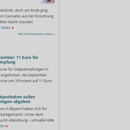
zeichnet, doch am Ende ging
on Cannabis aus der Erstattung
: Über Nacht standen
.
Mehr
»
Alle Kommentare lesen
»
tember: 11 Euro für
impfung
orar für Grippeimpfungen in
d angehoben. Ab September
orar um 3 Prozent auf 11 Euro.
 Apotheken sollen
nlagen abgeben
tlichte das BMWio das die überarbeitete Fassung des
Die 2hm-Gutachter schlag
abzusenken.
en in Bayern haben sich für
Foto: APOTHEKE ADHOC
starkgemacht. Unter dem
ucht Abkühlung – schnelle Hilfe
hr
»