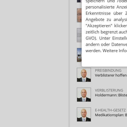
speichern und /oder
personalisierte Anz
VERGÜTUNG
Erkenntnisse über 
Honorargutachten:
Angebote zu analys
"Akzeptieren" klicke
APOTHEKENHONO
zeitlich begrenzt auc
Das Gutachten ist
GVO). Unter Einstel
ändern oder Datenver
werden. Weitere Info
BLISTERVERBAND
Migasa blistert im
PREISBINDUNG
Verblisterer hoffe
VERBLISTERUNG
Holdermann: Blist
E-HEALTH-GESETZ
Medikationsplan: B