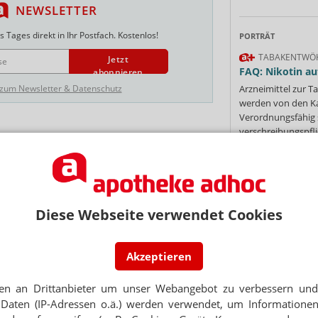
NEWSLETTER
 Tages direkt in Ihr Postfach. Kostenlos!
PORTRÄT
TABAKENTWÖ
Jetzt
FAQ: Nikotin au
abonnieren
 zum Newsletter & Datenschutz
Arzneimittel zur
werden von den Ka
Verordnungsfähig s
verschreibungspfli
Mehr
»
tachten
TEN
r wirklich verdienen
Diese Webseite verwendet Cookies
Ne
TEN
Akzeptieren
n drohen „herbe Einschnitte“
E-MAIL ADRESS
en an Drittanbieter um unser Webangebot zu verbessern und 
TEN
Daten (IP-Adressen o.ä.) werden verwendet, um Informationen
müssen aufstehen
Jet