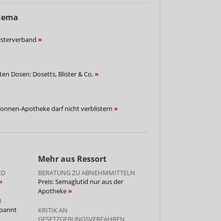
Thema
listerverband
ten Dosen: Dosetts, Blister & Co.
onnen-Apotheke darf nicht verblistern
Mehr aus Ressort
ED
BERATUNG ZU ABNEHMMITTELN
Preis: Semaglutid nur aus der
Apotheke
M
spannt
KRITIK AN
GESETZGEBUNGSVERFAHREN