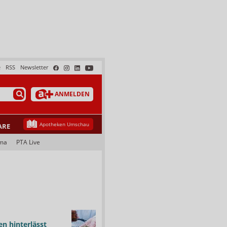
e
RSS
Newsletter
ANMELDEN
Apotheken Umschau
ARE
ma
PTA Live
n hinterlässt