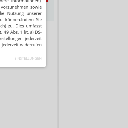
dere Informationen),
en vorzunehmen sowie
s zum Newsletter &
Datenschutz
die Nutzung unserer
zu können.Indem Sie
ich) zu. Dies umfasst
 49 Abs. 1 lit. a) DS-
stellungen jederzeit
 jederzeit widerrufen
EINSTELLUNGEN