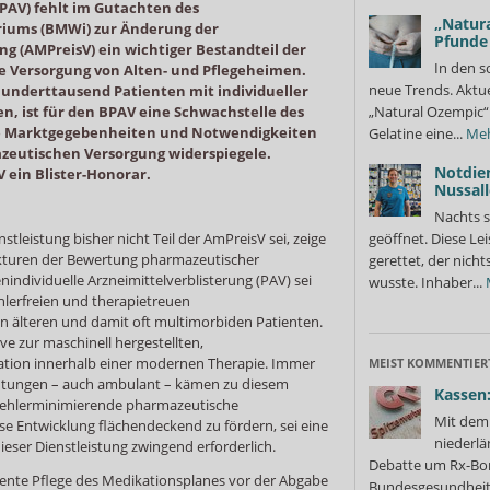
BPAV) fehlt im Gutachten des
„Natura
riums (BMWi) zur Änderung der
Pfunde
g (AMPreisV) ein wichtiger Bestandteil der
In den s
ie Versorgung von Alten- und Pflegeheimen.
neue Trends. Aktue
underttausend Patienten mit individueller
en, ist für den BPAV eine Schwachstelle des
„Natural Ozempic“ 
ie Marktgegebenheiten und Notwendigkeiten
Gelatine eine...
Me
zeutischen Versorgung widerspiegele.
Notdie
 ein Blister-Honorar.
Nussall
Nachts s
stleistung bisher nicht Teil der AmPreisV sei, zeige
geöffnet. Diese Le
rukturen der Bewertung pharmazeutischer
gerettet, der nicht
nindividuelle Arzneimittelverblisterung (PAV) sei
wusste. Inhaber...
ehlerfreien und therapietreuen
älteren und damit oft multimorbiden Patienten.
ve zur maschinell hergestellten,
ation innerhalb einer modernen Therapie. Immer
MEIST KOMMENTIER
htungen – auch ambulant – kämen zu diesem
Kassen:
e fehlerminimierende pharmazeutische
Mit dem 
se Entwicklung flächendeckend zu fördern, sei eine
niederlä
eser Dienstleistung zwingend erforderlich.
Debatte um Rx-Bon
nte Pflege des Medikationsplanes vor der Abgabe
Bundesgesundheits