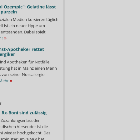
l Ozempic“: Gelatine lässt
 purzeln
ozialen Medien kursieren täglich
ll ist ein neuer Hype um
entstanden. Dabei spielt
hr
»
nst-Apotheker rettet
ergiker
ind Apotheken für Notfälle
istung hat in Mainz einen Mann
s von seiner Nussallergie
Mehr
»
T
 Rx-Boni sind zulässig
Zuzahlungserlass der
ndischen Versender ist die
i wieder hochgekocht. Das
ministerium (BMG) hat...