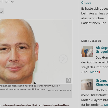
 13:17
Uhr
Chaos
Es hatte sich abge
beim Ausschluss v
alles sehr schnell
Patientinnen und..
MEIST GELESEN
Ab Sep
Grippe
Das Hon
der Apotheke wir
steigt das Impfhon
„Die...
Mehr
»
Grüne:
Klimaa
nsmanagement kann nur mit patientenindividueller
Kurz vor Weihnachten veröffen
PAV-Vorsitzende Hans-Werner Holdermann.
Honorargutachtens.
Die Grün
Foto: Elke Hinkelbein
mehr Hitzeschutz 
Motto „Bayern bra
für besonders...
Me
undesverbandes der Patientenindividuellen