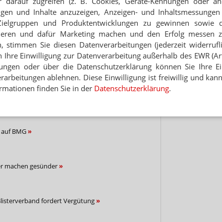
 darauf zugreifen (z. B. Cookies, Geräte-Kennungen oder an
eigen und Inhalte anzuzeigen, Anzeigen- und Inhaltsmessung
Hinwei
Zielgruppen und Produktentwicklungen zu gewinnen sowie 
 Apotheker hält dagegen
ieren und dafür Marketing machen und den Erfolg messen 
n, stimmen Sie diesen Datenverarbeitungen (jederzeit widerrufl
RAR
h Ihre Einwilligung zur Datenverarbeitung außerhalb des EWR (Art.
 da
lungen oder über die Datenschutzerklärung können Sie Ihre Ein
arbeitungen ablehnen. Diese Einwilligung ist freiwillig und kann
rmationen finden Sie in der
Datenschutzerklärung
.
 Verband
n auf BMG
er machen gesünder
listerverband fordert Vergütung