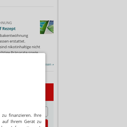
HNUNG
f Rezept
 Tabakentwöhnung
ssen erstattet.
ind nikotinhaltige nicht
chtige Präparate sowie...
Alle Porträts lesen
»
wsletter
E
zu finanzieren. Ihre
 auf Ihrem Gerät zu
zt abonnieren