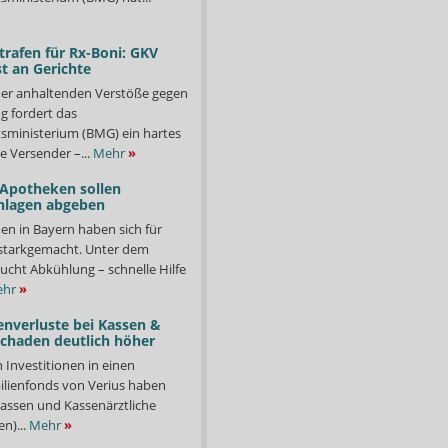
trafen für Rx-Boni: GKV
t an Gerichte
er anhaltenden Verstöße gegen
g fordert das
ministerium (BMG) ein hartes
e Versender –...
Mehr
»
 Apotheken sollen
nlagen abgeben
en in Bayern haben sich für
starkgemacht. Unter dem
ucht Abkühlung – schnelle Hilfe
hr
»
enverluste bei Kassen &
Schaden deutlich höher
n Investitionen in einen
lienfonds von Verius haben
ssen und Kassenärztliche
n)...
Mehr
»