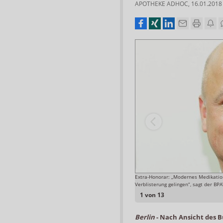
APOTHEKE ADHOC
,
16.01.2018
ngehoben werden. Hier wird die Rabattsperre wieder
Extra-Honorar: „Modernes Medikatio
Verblisterung gelingen“, sagt der B
1 von 13
Berlin
-
Nach Ansicht des B