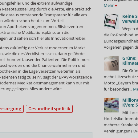
eibungsfehler und die extrem aufwändige
Mehr
»
n Rezeptausstellung durch die Ärzte, eine praktisch
 die daraus entstehende Transparenz für alle am
Keine S
en würden schon heute zum Vorteil
verweis
 von Apotheken vorgenommen. Blisterzentren
Wegen d
lektronische Medikationspläne, um die
die Rx-Preisbindun
en und sähen sich hier als Innovationstreiber.
Bundesgesundheits
Vorgehen gegen di
chtens zukünftig der Verlust moderner im Markt
n, wie die des Verblisterns sein, dann gefährdet
Grüne:
eit hunderttausender Patienten. Die Politik muss
Klimaa
ewusst werden und die Chance wahrnehmen und
Die Grün
Apotheken in die Lage versetzen weiterhin als
mehr Hitzeschutz 
Patienten tätig zu sein“, sagt der BPAV-Vorsitzende
Modernes Medikationsmanagement kann nur mit
Motto „Bayern bra
terung gelingen. Alles andere wäre
für besonders...
Me
Million
KVen: 
versorgung
Gesundheitspolitik
Mit ihre
Hochrisiko-Immobi
mehrere Krankenka
Vereinigungen (KVe