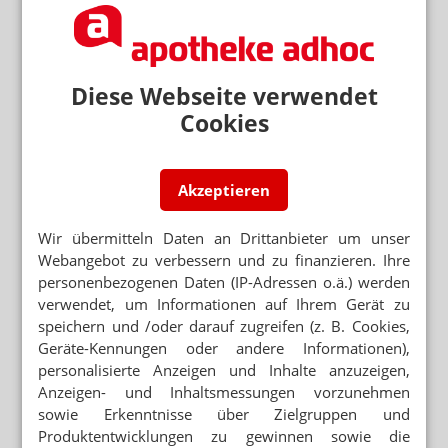
Macrolax: Brausetabletten von KSK
Diese Webseite verwendet
Neuere Artikel zum Thema
Cookies
VERORDNUNGSFÄHIGE MEDIZINPRODUKTE
MacroGo Teil der Anlage V
Akzeptieren
Mehr zum Thema
Wir übermitteln Daten an Drittanbieter um unser
Webangebot zu verbessern und zu finanzieren. Ihre
STIKO- UND PEI-INFORMATIONEN
personenbezogenen Daten (IP-Adressen o.ä.) werden
Impfstoffe: Lieferengpässe und Alternativen
verwendet, um Informationen auf Ihrem Gerät zu
APOTHEKEN SOLLEN PATIENTEN INFORMIEREN
speichern und /oder darauf zugreifen (z. B. Cookies,
Ab August: Eferox in neuer Zusammensetzung
Geräte-Kennungen oder andere Informationen),
personalisierte Anzeigen und Inhalte anzuzeigen,
MENINGEOM
Anzeigen- und Inhaltsmessungen vorzunehmen
Neue Kontraindikation für Minipille und Vaginalring
sowie Erkenntnisse über Zielgruppen und
Produktentwicklungen zu gewinnen sowie die