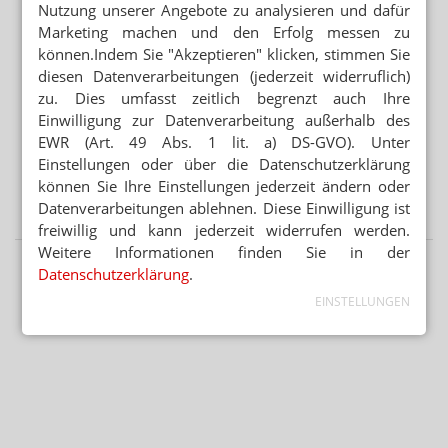
Nutzung unserer Angebote zu analysieren und dafür
Mehr aus Ressort
Marketing machen und den Erfolg messen zu
„DIESE REGIERUNG MUSS WEG“
können.Indem Sie "Akzeptieren" klicken, stimmen Sie
Protest gegen die Bundesregierung
diesen Datenverarbeitungen (jederzeit widerruflich)
zu. Dies umfasst zeitlich begrenzt auch Ihre
MEHR HITZETOTE
Einwilligung zur Datenverarbeitung außerhalb des
Hitzeschutz: Was tut die Bundesregierung?
EWR (Art. 49 Abs. 1 lit. a) DS-GVO). Unter
BUNDESREGIERUNG PRÜFT UMSETZUNGSBEDARF
Einstellungen oder über die Datenschutzerklärung
Second-Hand-Medikamente: Wiederabgabe nicht
können Sie Ihre Einstellungen jederzeit ändern oder
verboten
Datenverarbeitungen ablehnen. Diese Einwilligung ist
freiwillig und kann jederzeit widerrufen werden.
Weitere Informationen finden Sie in der
Datenschutzerklärung
.
EINSTELLUNGEN