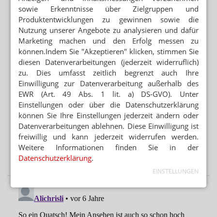
sowie Erkenntnisse über Zielgruppen und
Apotheken sollen Heizlüfter und Sandsäcke abgeben
Produktentwicklungen zu gewinnen sowie die
STREICHUNG DER ERSTATTUNGSFÄHIGKEIT
Nutzung unserer Angebote zu analysieren und dafür
Cannabisversorgung: Lob für GKV und KBV
Marketing machen und den Erfolg messen zu
können.Indem Sie "Akzeptieren" klicken, stimmen Sie
diesen Datenverarbeitungen (jederzeit widerruflich)
Mehr aus Ressort
zu. Dies umfasst zeitlich begrenzt auch Ihre
„DIESE REGIERUNG MUSS WEG“
Einwilligung zur Datenverarbeitung außerhalb des
Protest gegen die Bundesregierung
EWR (Art. 49 Abs. 1 lit. a) DS-GVO). Unter
Einstellungen oder über die Datenschutzerklärung
MEHR HITZETOTE
können Sie Ihre Einstellungen jederzeit ändern oder
Hitzeschutz: Was tut die Bundesregierung?
Datenverarbeitungen ablehnen. Diese Einwilligung ist
freiwillig und kann jederzeit widerrufen werden.
BUNDESREGIERUNG PRÜFT UMSETZUNGSBEDARF
Weitere Informationen finden Sie in der
Second-Hand-Medikamente: Wiederabgabe nicht
Datenschutzerklärung
.
verboten
EINSTELLUNGEN