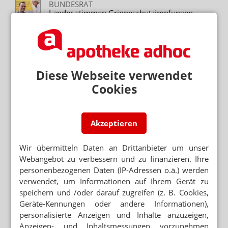
BUNDESRAT
Länder stimmen Grippeschutzimpfungen
durch Apotheker zu
IMPFUNGEN IN APOTHEKEN
Grippeimpfung für 3,99 Euro?
Diese Webseite verwendet
RESOLUTION VON ÄRZTEN UND APOTHEKERN
Brandenburg: Vereint gegen das Impfrecht
Cookies
MODELLVORHABEN
Grippeschutz: Kein Pieks ohne Honorar?
Akzeptieren
Wir übermitteln Daten an Drittanbieter um unser
Webangebot zu verbessern und zu finanzieren. Ihre
personenbezogenen Daten (IP-Adressen o.ä.) werden
Mehr zum Thema
verwendet, um Informationen auf Ihrem Gerät zu
„GERECHT! GESUND! GENIESSEN!“
speichern und /oder darauf zugreifen (z. B. Cookies,
Hanfparade: Demonstranten fordern umfassende
Geräte-Kennungen oder andere Informationen),
Legalisierung
personalisierte Anzeigen und Inhalte anzuzeigen,
Anzeigen- und Inhaltsmessungen vorzunehmen
APORETRO – DER SATIRISCHE WOCHENRÜCKBLICK