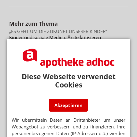
Mehr zum Thema
„ES GEHT UM DIE ZUKUNFT UNSERER KINDER“
Kinder und soziale Medien: Ärzte kritisieren
Elternversagen
NICHT NUR ANGESTELLTENVERHÄLTNIS
Medizinstudenten wollen eigene Praxis
KLIMARESILIENTES GESUNDHEITSWESEN
Diese Webseite verwendet
Hitzewellen: Ärzte fordern verbindliche Maßnahmen
Cookies
Mehr aus Ressort
Akzeptieren
„DIESE REGIERUNG MUSS WEG“
Protest gegen die Bundesregierung
Wir übermitteln Daten an Drittanbieter um unser
MEHR HITZETOTE
Webangebot zu verbessern und zu finanzieren. Ihre
Hitzeschutz: Was tut die Bundesregierung?
personenbezogenen Daten (IP-Adressen o.ä.) werden