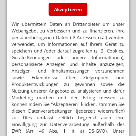
Mittel
Akzeptieren
WIE HERSTELLER DIE HALTBARKEIT GARANTIEREN
Arzneimittel bei Hitze: Wann Galenik an Grenzen stößt
Wir übermitteln Daten an Drittanbieter um unser
Webangebot zu verbessern und zu finanzieren. Ihre
personenbezogenen Daten (IP-Adressen o.ä.) werden
FEHLERMELDUNG
verwendet, um Informationen auf Ihrem Gerät zu
„Zerstört“ laut Securpharm: Rückruf bei Sildenafil
speichern und /oder darauf zugreifen (z. B. Cookies,
Geräte-Kennungen oder andere Informationen),
personalisierte Anzeigen und Inhalte anzuzeigen,
Mehr aus Ressort
Anzeigen- und Inhaltsmessungen vorzunehmen
VORSICHT BEI SILYCHRISTIN ODER CHOLIN
sowie Erkenntnisse über Zielgruppen und
Schilddrüse: DGE warnt vor NEM
Produktentwicklungen zu gewinnen sowie die
Nutzung unserer Angebote zu analysieren und dafür
PATENTSCHUTZ
Marketing machen und den Erfolg messen zu
Semaglutid-Nasenspray: Novo Nordisk stoppt Medios-
können.Indem Sie "Akzeptieren" klicken, stimmen Sie
Tochter
diesen Datenverarbeitungen (jederzeit widerruflich)
STIKO- UND PEI-INFORMATIONEN
zu. Dies umfasst zeitlich begrenzt auch Ihre
Impfstoffe: Lieferengpässe und Alternativen
Einwilligung zur Datenverarbeitung außerhalb des
EWR (Art. 49 Abs. 1 lit. a) DS-GVO). Unter