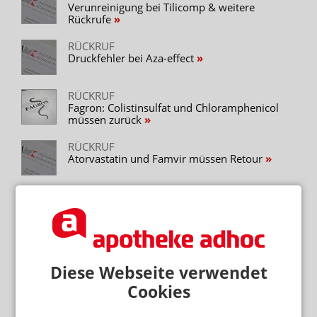
Verunreinigung bei Tilicomp & weitere
Rückrufe
RÜCKRUF
Druckfehler bei Aza-effect
RÜCKRUF
Fagron: Colistinsulfat und Chloramphenicol
müssen zurück
RÜCKRUF
Atorvastatin und Famvir müssen Retour
RÜCKRUF
Fluoxetin und Salbuhexal müssen zurück
Diese Webseite verwendet
Mehr zum Thema
Cookies
REZEPTURUMSTELLUNG
Achtung beim Ausbuchen: Verwirrung bei Alzheimer-