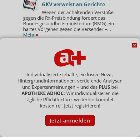
GKV verweist an Gerichte
Wegen der anhaltenden Verstöße
gegen die Rx-Preisbindung fordert das
Bundesgesundheitsministerium (BMG) ein
hartes Vorgehen gegen die Versender –...
Mehr
»
Grüne: Apotheken sollen
Klimaanlagen abgeben
Die Grünen in Bayern haben sich
für mehr Hitzeschutz starkgemacht. Unter
dem Motto „Bayern braucht Abkühlung –
Individualisierte Inhalte, exklusive News,
schnelle Hilfe für besonders...
Mehr
»
Hintergrundinformationen, vertiefende Analysen
und Expertenmeinungen – und das
PLUS
bei
APOTHEKE ADHOC
: Wir individualisieren die
tägliche Pflichtlektüre, weiterhin komplett
PORTRÄT
kostenfrei. Jetzt registrieren!
TABAKENTWÖHNUNG
FAQ: Nikotin auf Rezept
Jetzt anmelden
Arzneimittel zur
Tabakentwöhnung werden von den Kassen
erstattet. Verordnungsfähig sind
nikotinhaltige nicht