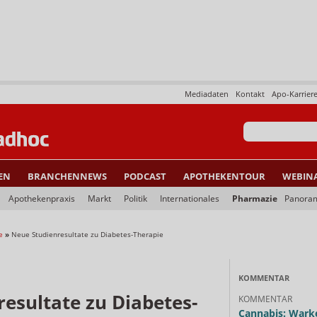
Mediadaten
Kontakt
Apo-Karrier
EN
BRANCHENNEWS
PODCAST
APOTHEKENTOUR
WEBIN
Apothekenpraxis
Markt
Politik
Internationales
Pharmazie
Panora
e
»
Neue Studienresultate zu Diabetes-Therapie
KOMMENTAR
esultate zu Diabetes-
KOMMENTAR
Cannabis: Warke