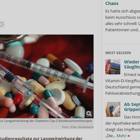
Chaos
Es hatte sich abge
beim Ausschluss v
alles sehr schnell
Patientinnen und..
MEIST GELESEN
Wieder 
Säuglin
Erneut w
Vitamin-D-Vergiftu
Deutschland gemel
Fehlverabreichung 
Ab Sep
Grippe
Das Hon
zur Langzeitwirkung der Diabetes-Typ-2-Kombinationstherapie
der Apotheke wir
Foto: Elke Hinkelbein
steigt das Impfhon
„Die...
Mehr
»
tudienresultate zur Langzeitwirkung der