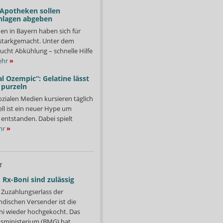
 Apotheken sollen
nlagen abgeben
en in Bayern haben sich für
starkgemacht. Unter dem
ucht Abkühlung – schnelle Hilfe
hr
»
l Ozempic“: Gelatine lässt
 purzeln
ozialen Medien kursieren täglich
ll ist ein neuer Hype um
entstanden. Dabei spielt
hr
»
T
 Rx-Boni sind zulässig
Zuzahlungserlass der
ndischen Versender ist die
i wieder hochgekocht. Das
ministerium (BMG) hat...