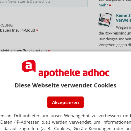
 zum Newsletter & Datenschutz
Mehr
»
Keine S
verweis
ORGUNG
Wegen d
 bauen Insulin-Cloud
die Rx-Preisbindun
Bundesgesundheits
Vorgehen gegen di
Ä sieht keinen Zusatznutzen
Grüne:
Klimaa
NTENGRUPPEN
Die Grün
bei Diabetes
mehr Hitzeschutz 
Motto „Bayern bra
Diese Webseite verwendet Cookies
für besonders...
Me
Thema
Million
KVen: 
Akzeptieren
Mit ihre
stoffe in einem SoloStar
Hochrisiko-Immobi
en an Drittanbieter um unser Webangebot zu verbessern und 
mehrere Krankenka
Daten (IP-Adressen o.ä.) werden verwendet, um Informationen
ATROPHIE
Vereinigungen (KVe
artis: Studie vorerst gestoppt
 darauf zugreifen (z. B. Cookies, Geräte-Kennungen oder an