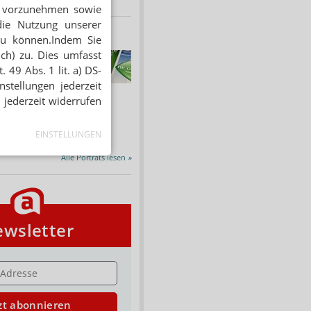
en vorzunehmen sowie
die Nutzung unserer
zu können.Indem Sie
ich) zu. Dies umfasst
HNUNG
f Rezept
 49 Abs. 1 lit. a) DS-
stellungen jederzeit
 Tabakentwöhnung
 jederzeit widerrufen
ssen erstattet.
ind nikotinhaltige nicht
chtige Präparate sowie...
EINSTELLUNGEN
Alle Porträts lesen
»
wsletter
E
zt abonnieren