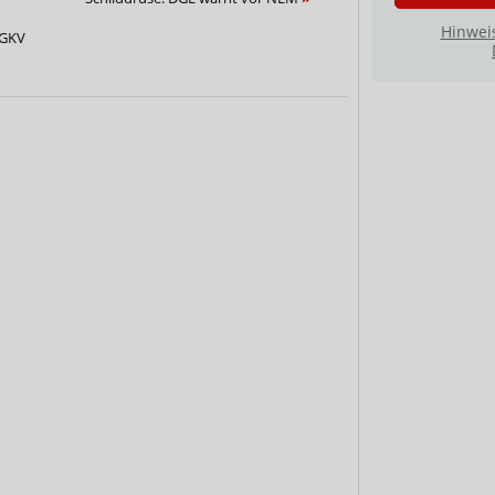
Hinwei
 GKV