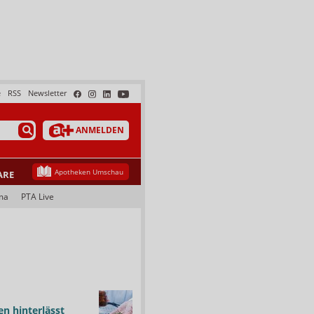
e
RSS
Newsletter
ANMELDEN
Apotheken Umschau
ARE
ma
PTA Live
n hinterlässt