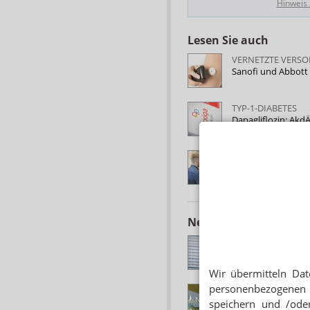
Hinweis
Lesen Sie auch
VERNETZTE VERS
Sanofi und Abbott
TYP-1-DIABETES
Dapagliflozin: Akd
KRITISCHE PATIE
Selbstmedikation 
Neuere Artikel zum 
ANTIDIABETIKA
Suliqua: Zwei Wirk
Wir übermitteln Dat
personenbezogenen 
SPINALE MUSKEL
Rückschlag für Nov
speichern und /oder