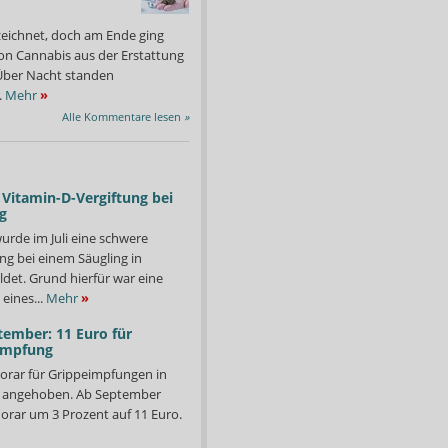
zeichnet, doch am Ende ging
on Cannabis aus der Erstattung
: Über Nacht standen
.
Mehr
»
Alle Kommentare lesen
»
Vitamin-D-Vergiftung bei
g
urde im Juli eine schwere
ng bei einem Säugling in
det. Grund hierfür war eine
eines...
Mehr
»
tember: 11 Euro für
impfung
orar für Grippeimpfungen in
d angehoben. Ab September
orar um 3 Prozent auf 11 Euro.