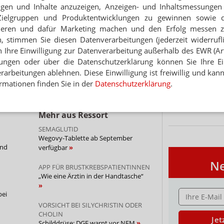
eigen und Inhalte anzuzeigen, Anzeigen- und Inhaltsmessung
Zielgruppen und Produktentwicklungen zu gewinnen sowie 
PORTRÄT
ieren und dafür Marketing machen und den Erfolg messen 
n von Dapagliflozin anerkannt
n, stimmen Sie diesen Datenverarbeitungen (jederzeit widerrufl
TABAKENTWÖ
FAQ: Nikotin au
h Ihre Einwilligung zur Datenverarbeitung außerhalb des EWR (Art.
lungen oder über die Datenschutzerklärung können Sie Ihre Ein
Arzneimittel zur
formin und Brokkoli
arbeitungen ablehnen. Diese Einwilligung ist freiwillig und kann
werden von den Ka
Verordnungsfähig s
rmationen finden Sie in der
Datenschutzerklärung
.
verschreibungspfli
Mehr
»
Mehr aus Ressort
SEMAGLUTID
Wegovy-Tablette ab September
und
verfügbar
Ne
APP FÜR BRUSTKREBSPATIENTINNEN
„Wie eine Ärztin in der Handtasche“
E-MAIL ADRESS
bei
VORSICHT BEI SILYCHRISTIN ODER
CHOLIN
Jet
Schilddrüse: DGE warnt vor NEM