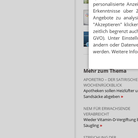
personalisierte Anz
Erkenntnisse über 
TYP-1-DIABETES
Angebote zu analys
G-BA: Zusatznutze
"Akzeptieren" klicke
zeitlich begrenzt auc
FORSCHUNG
GVO). Unter Einstel
Ewig jung mit Met
ändern oder Datenver
werden. Weitere Info
Mehr zum Thema
APORETRO – DER SATIRISCHE
WOCHENRÜCKBLICK
Apotheken sollen Heizlüfter 
Sandsäcke abgeben
NEM FÜR ERWACHSENDE
VERABREICHT
Wieder Vitamin-D-Vergiftung 
Säugling
STREICHUNG DER