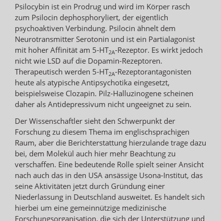
Psilocybin ist ein Prodrug und wird im Körper rasch
zum Psilocin dephosphoryliert, der eigentlich
psychoaktiven Verbindung. Psilocin ähnelt dem
Neurotransmitter Serotonin und ist ein Partialagonist
mit hoher Affinität am 5-HT
-Rezeptor. Es wirkt jedoch
2A
nicht wie LSD auf die Dopamin-Rezeptoren.
Therapeutisch werden 5-HT
-Rezeptorantagonisten
2A
heute als atypische Antipsychotika eingesetzt,
beispielsweise Clozapin. Pilz-Halluzinogene scheinen
daher als Antidepressivum nicht ungeeignet zu sein.
Der Wissenschaftler sieht den Schwerpunkt der
Forschung zu diesem Thema im englischsprachigen
Raum, aber die Berichterstattung hierzulande trage dazu
bei, dem Molekül auch hier mehr Beachtung zu
verschaffen. Eine bedeutende Rolle spielt seiner Ansicht
nach auch das in den USA ansässige Usona-Institut, das
seine Aktivitäten jetzt durch Gründung einer
Niederlassung in Deutschland ausweitet. Es handelt sich
hierbei um eine gemeinnützige medizinische
Forschungsorganisation, die sich der Unterstützung und