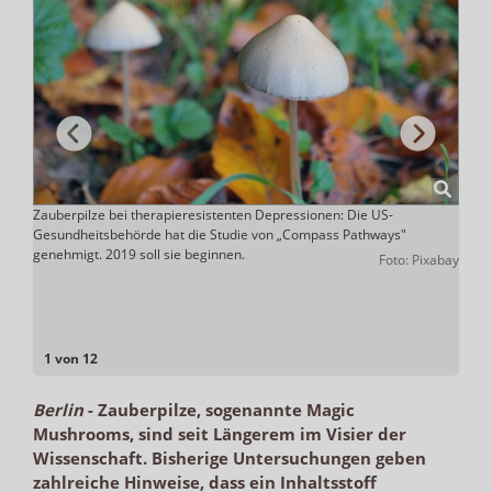
d
Zauberpilze bei therapieresistenten Depressionen: Die US-
Zaube
he
Gesundheitsbehörde hat die Studie von „Compass Pathways"
und P
genehmigt. 2019 soll sie beginnen.
erstm
hoenix
Foto: Pixabay
wurde
1 von 12
Berlin
-
Zauberpilze, sogenannte Magic
Mushrooms, sind seit Längerem im Visier der
Wissenschaft. Bisherige Untersuchungen geben
zahlreiche Hinweise, dass ein Inhaltsstoff