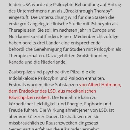
In den USA wurde die Psilocybin-Behandlung auf Antrag
des Unternehmens nun als „Breakthrough Therapy”
eingestuft. Die Untersuchung wird für die Staaten die
erste groß angelegte klinische Studie mit Psilocybin als
Therapie sein. Sie soll im nächsten Jahr in Europa und
Nordamerika stattfinden. Einem Medienbericht zufolge
haben bereits drei Länder eine entsprechende
behördliche Genehmigung für Studien mit Psilocybin als
Therapie erhalten. Dazu gehörten Großbritannien,
Kanada und die Niederlande.
Zauberpilze sind psychoaktive Pilze, die die
Indolalkaloide Psilocybin und Psilocin enthalten.
Erstmals wurden diese Substanzen
von Albert Hofmann,
dem Entdecker des LSD, aus mexikanischen
Rauschpilzen isoliert
. Die Einnahme kann zu
körperlicher Leichtigkeit und Energie, Euphorie und
Freude führen. Die Wirkung ähnelt jener von LSD, ist
aber von kürzerer Dauer. Deshalb werden sie
missbräuchlich zu Rauschzwecken eingesetzt.
Gegenwärtig erfahren die Alkaloide vermehrt