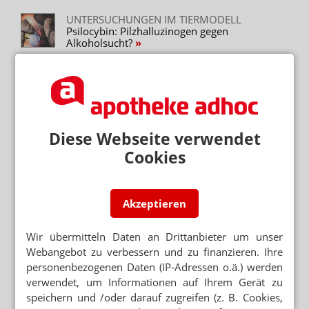
UNTERSUCHUNGEN IM TIERMODELL
Psilocybin: Pilzhalluzinogen gegen
Alkoholsucht?
ZAUBERPILZE GEGEN DEPRESSIONEN
Psilocybin: Besserung innerhalb eines Tages
PSILOCYBIN BEI DEPRESSIONEN
FDA: Therapiedurchbruch für Zauberpilze
Diese Webseite verwendet
Cookies
NAHRUNGSERGÄNZUNGSMITTEL
Vitalpilz-Hersteller auf Apotheken-Offensive
Akzeptieren
PSILOCYBIN-FORSCHUNG
Pharmazie-Prof: „Pilze sind wunderbare
Wir übermitteln Daten an Drittanbieter um unser
Chemiker”
Webangebot zu verbessern und zu finanzieren. Ihre
personenbezogenen Daten (IP-Adressen o.ä.) werden
verwendet, um Informationen auf Ihrem Gerät zu
Mehr zum Thema
speichern und /oder darauf zugreifen (z. B. Cookies,