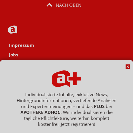
NACH OBEN
Impressum
Jobs
Datenschutz
AGB
Netiquette
Hinweisgebersystem
Individualisierte Inhalte, exklusive News,
Hintergrundinformationen, vertiefende Analysen
Vertrag widerrufen
und Expertenmeinungen – und das
PLUS
bei
APOTHEKE ADHOC
: Wir individualisieren die
tägliche Pflichtlektüre, weiterhin komplett
kostenfrei. Jetzt registrieren!
Copyright © 2007 - 2026 , APOTHEKE ADHOC ist ein Dienst der ELPATO
Medien GmbH / Franz-Ehrlich-Str. 12 / 12489 Berlin