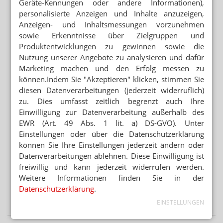
Geräte-Kennungen oder andere Informationen),
APP FÜR BRUSTKREBSPATIENTINNEN
personalisierte Anzeigen und Inhalte anzuzeigen,
„Wie eine Ärztin in der Handtasche“
Anzeigen- und Inhaltsmessungen vorzunehmen
NEUE ANTIKÖRPERTHERAPIEN
sowie Erkenntnisse über Zielgruppen und
BioCopy: KI jagt versteckte Tumorantigene
Produktentwicklungen zu gewinnen sowie die
Nutzung unserer Angebote zu analysieren und dafür
POSTTRAUMATISCHE BELASTUNGSSTÖRUNG
Marketing machen und den Erfolg messen zu
Dronabinol: THC hilft bei PTBS
können.Indem Sie "Akzeptieren" klicken, stimmen Sie
diesen Datenverarbeitungen (jederzeit widerruflich)
zu. Dies umfasst zeitlich begrenzt auch Ihre
Mehr aus Ressort
Einwilligung zur Datenverarbeitung außerhalb des
SEMAGLUTID
EWR (Art. 49 Abs. 1 lit. a) DS-GVO). Unter
Wegovy-Tablette ab September verfügbar
Einstellungen oder über die Datenschutzerklärung
können Sie Ihre Einstellungen jederzeit ändern oder
VORSICHT BEI SILYCHRISTIN ODER CHOLIN
Datenverarbeitungen ablehnen. Diese Einwilligung ist
Schilddrüse: DGE warnt vor NEM
freiwillig und kann jederzeit widerrufen werden.
REZEPTURUMSTELLUNG
Weitere Informationen finden Sie in der
Achtung beim Ausbuchen: Verwirrung bei Alzheimer-
Datenschutzerklärung
.
Mittel
EINSTELLUNGEN