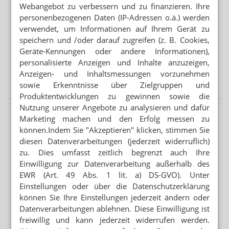
Webangebot zu verbessern und zu finanzieren. Ihre
Nicht alle Schwangeren brauchen Vitamin-D-Tabletten
personenbezogenen Daten (IP-Adressen o.ä.) werden
verwendet, um Informationen auf Ihrem Gerät zu
APP FÜR BRUSTKREBSPATIENTINNEN
speichern und /oder darauf zugreifen (z. B. Cookies,
„Wie eine Ärztin in der Handtasche“
Geräte-Kennungen oder andere Informationen),
personalisierte Anzeigen und Inhalte anzuzeigen,
VORSICHT BEI SILYCHRISTIN ODER CHOLIN
Anzeigen- und Inhaltsmessungen vorzunehmen
Schilddrüse: DGE warnt vor NEM
sowie Erkenntnisse über Zielgruppen und
Produktentwicklungen zu gewinnen sowie die
Nutzung unserer Angebote zu analysieren und dafür
Marketing machen und den Erfolg messen zu
können.Indem Sie "Akzeptieren" klicken, stimmen Sie
diesen Datenverarbeitungen (jederzeit widerruflich)
zu. Dies umfasst zeitlich begrenzt auch Ihre
Einwilligung zur Datenverarbeitung außerhalb des
EWR (Art. 49 Abs. 1 lit. a) DS-GVO). Unter
Einstellungen oder über die Datenschutzerklärung
können Sie Ihre Einstellungen jederzeit ändern oder
Datenverarbeitungen ablehnen. Diese Einwilligung ist
freiwillig und kann jederzeit widerrufen werden.