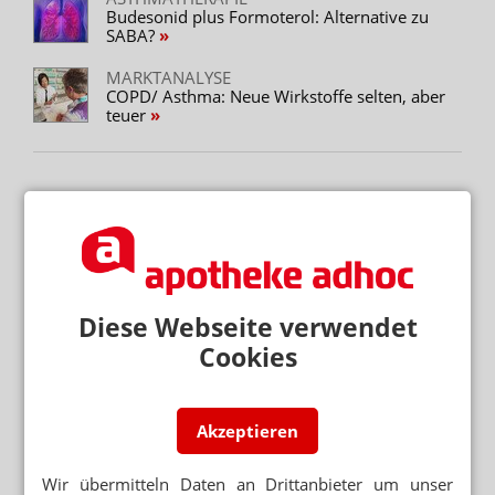
Budesonid plus Formoterol: Alternative zu
SABA?
MARKTANALYSE
COPD/ Asthma: Neue Wirkstoffe selten, aber
teuer
Mehr zum Thema
BERATUNG ZU ABNEHMMITTELN
Preis: Semaglutid nur aus der Apotheke
RX-MEDIKAMENTE OHNE REZEPT
Diese Webseite verwendet
Warteliste: Abnehmpille als Monatsabo
Cookies
SEMAGLUTID
Wegovy-Tablette ab September verfügbar
Akzeptieren
Mehr aus Ressort
Wir übermitteln Daten an Drittanbieter um unser
SONNE STATT SUPPLEMENTE