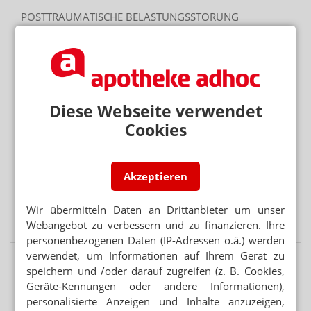
POSTTRAUMATISCHE BELASTUNGSSTÖRUNG
Dronabinol: THC hilft bei PTBS
Mehr aus Ressort
VORSICHT BEI SILYCHRISTIN ODER CHOLIN
Schilddrüse: DGE warnt vor NEM
Diese Webseite verwendet
Cookies
REZEPTURUMSTELLUNG
Achtung beim Ausbuchen: Verwirrung bei Alzheimer-
Mittel
Akzeptieren
PATENTSCHUTZ
Semaglutid-Nasenspray: Novo Nordisk stoppt Medios-
Wir übermitteln Daten an Drittanbieter um unser
Tochter
Webangebot zu verbessern und zu finanzieren. Ihre
personenbezogenen Daten (IP-Adressen o.ä.) werden
verwendet, um Informationen auf Ihrem Gerät zu
speichern und /oder darauf zugreifen (z. B. Cookies,
Geräte-Kennungen oder andere Informationen),
personalisierte Anzeigen und Inhalte anzuzeigen,