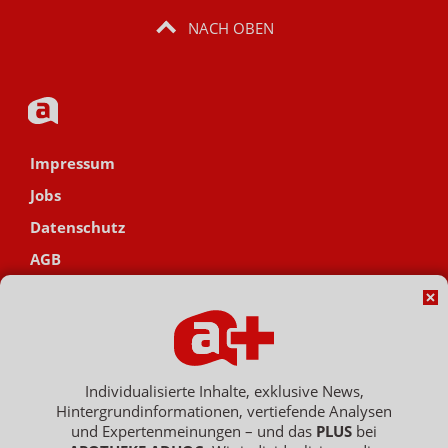
NACH OBEN
Impressum
Jobs
Datenschutz
AGB
Netiquette
Hinweisgebersystem
Vertrag widerrufen
Individualisierte Inhalte, exklusive News,
Hintergrundinformationen, vertiefende Analysen
und Expertenmeinungen – und das
PLUS
bei
Copyright © 2007 - 2026 , APOTHEKE ADHOC ist ein Dienst der ELPATO