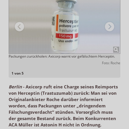
eme
Packungen zurückholen: Axicorp warnt vor gefälschtem Herceptin.
Analy
offs.
ergeb
Foto: Roche
ADHOC
1 von 5
Berlin
-
Axicorp ruft eine Charge seines Reimports
von Herceptin (Trastuzumab) zurück: Man sei von
Originalanbieter Roche darüber informiert
worden, dass Packungen unter „dringendem
Fälschungsverdacht“ stünden. Vorsorglich muss
der gesamte Bestand zurück. Beim Konkurrenten
ACA Müller ist Astonin H nicht in Ordnung.