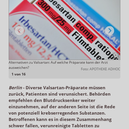
ttel
Alternativen zu Valsartan: Auf welche Präparate kann der Arzt
Gewec
ausweichen?
Verun
ADHOC
Foto: APOTHEKE ADHOC
1 von 16
Berlin
-
Diverse Valsartan-Präparate müssen
zurück, Patienten sind verunsichert. Behörden
empfehlen den Blutdrucksenker weiter
einzunehmen, auf der anderen Seite ist die Rede
von potenziell krebserregenden Substanzen.
Betroffenen kann es in diesem Zusammenhang
schwer fallen, verunreinigte Tabletten zu