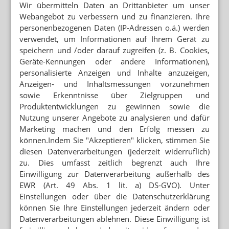
Wir übermitteln Daten an Drittanbieter um unser
Alternative
Webangebot zu verbessern und zu finanzieren. Ihre
PROFESSOR DR. FRITZ SÖRGEL
personenbezogenen Daten (IP-Adressen o.ä.) werden
Valsartan-Skandal: „Als guter Chemiker hätte
verwendet, um Informationen auf Ihrem Gerät zu
man das wissen können“
speichern und /oder darauf zugreifen (z. B. Cookies,
Geräte-Kennungen oder andere Informationen),
VALSARTAN-RÜCKRUFE
AOK: Eine Runde Diovan für alle
personalisierte Anzeigen und Inhalte anzuzeigen,
Anzeigen- und Inhaltsmessungen vorzunehmen
sowie Erkenntnisse über Zielgruppen und
RÜCKRUFWELLE
Produktentwicklungen zu gewinnen sowie die
Valsartan beschäftigt Politik
Nutzung unserer Angebote zu analysieren und dafür
Marketing machen und den Erfolg messen zu
RÜCKRUFWELLE
können.Indem Sie "Akzeptieren" klicken, stimmen Sie
Sartane: Dosierung richtig umrechnen
diesen Datenverarbeitungen (jederzeit widerruflich)
zu. Dies umfasst zeitlich begrenzt auch Ihre
VERUNREINIGTES VALSARTAN
Einwilligung zur Datenverarbeitung außerhalb des
Nach Rückruf: Engpass bis 2019 erwartet
EWR (Art. 49 Abs. 1 lit. a) DS-GVO). Unter
Einstellungen oder über die Datenschutzerklärung
RÜCKRUFWELLE
können Sie Ihre Einstellungen jederzeit ändern oder
Valsartan: Kundeninfo zum Download
Datenverarbeitungen ablehnen. Diese Einwilligung ist