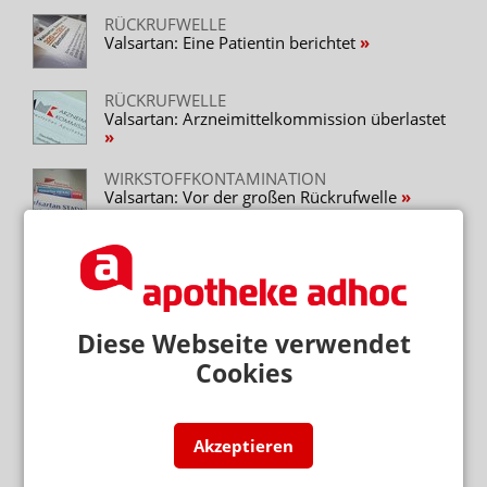
RÜCKRUFWELLE
Valsartan: Eine Patientin berichtet
RÜCKRUFWELLE
Valsartan: Arzneimittelkommission überlastet
WIRKSTOFFKONTAMINATION
Valsartan: Vor der großen Rückrufwelle
LABOR-DEBATTE #61
Valsartan: Wie geht ihr jetzt mit Rezepten um?
Diese Webseite verwendet
Neuere Artikel zum Thema
Cookies
SBK-VORSTÄNDIN DR. GERTRUD DEMMLER
Valsartan: Hätte, hätte, hätte – das können wir
besser machen
Akzeptieren
AMK
Valsartan-Rückruf: ACE-Hemmer als