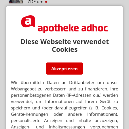
ZDF um
RASSISMUS-DEBATTE
Unbekannte legen Mohren-Apotheke in Ketten
BÜRGERMEISTER EINGESCHALTET
Mohren-Apothekerin: Lasst uns endlich reden!
Diese Webseite verwendet
Cookies
PROTESTE, PETITIONEN,
PRESSEKONFERENZEN
Streit um Mohren-Apotheke eskaliert
Akzeptieren
Wir übermitteln Daten an Drittanbieter um unser
Webangebot zu verbessern und zu finanzieren. Ihre
Mehr zum Thema
personenbezogenen Daten (IP-Adressen o.ä.) werden
ENTSORGUNG ERFOLGT EIGENSTÄNDIG
verwendet, um Informationen auf Ihrem Gerät zu
Pikrinsäure sorgt für Großaufgebot der Feuerwehr
speichern und /oder darauf zugreifen (z. B. Cookies,
REZEPTFÄLSCHUNG AUFGEFLOGEN
Geräte-Kennungen oder andere Informationen),
Lonsurf-Rezept: Arzt-Adresse machte stutzig
personalisierte Anzeigen und Inhalte anzuzeigen,
Anzeigen- und Inhaltsmessungen vorzunehmen