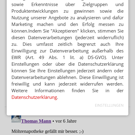
REISEAPOTHEKE RECHTZEITIG PLANEN
sowie Erkenntnisse über Zielgruppen und
Medikamente im Ausland: „Mehr als 10 Prozent
Produktentwicklungen zu gewinnen sowie die
gefälscht“
Nutzung unserer Angebote zu analysieren und dafür
Marketing machen und den Erfolg messen zu
können.Indem Sie "Akzeptieren" klicken, stimmen Sie
Mehr aus Ressort
diesen Datenverarbeitungen (jederzeit widerruflich)
TEAM KÄMPFT UM KOLLEGEN
zu. Dies umfasst zeitlich begrenzt auch Ihre
Apotheker muss als PKA arbeiten
Einwilligung zur Datenverarbeitung außerhalb des
EWR (Art. 49 Abs. 1 lit. a) DS-GVO). Unter
„GERECHT! GESUND! GENIESSEN!“
Einstellungen oder über die Datenschutzerklärung
Hanfparade: Demonstranten fordern umfassende
können Sie Ihre Einstellungen jederzeit ändern oder
Legalisierung
Datenverarbeitungen ablehnen. Diese Einwilligung ist
„ES GEHT UM DIE ZUKUNFT UNSERER KINDER“
freiwillig und kann jederzeit widerrufen werden.
Kinder und soziale Medien: Ärzte kritisieren
Weitere Informationen finden Sie in der
Elternversagen
Datenschutzerklärung
.
EINSTELLUNGEN