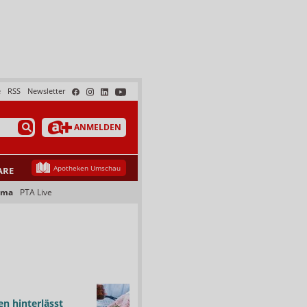
e
RSS
Newsletter
ANMELDEN
Apotheken Umschau
ARE
ama
PTA Live
n hinterlässt