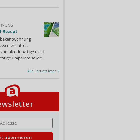
HNUNG
f Rezept
 Tabakentwöhnung
ssen erstattet.
ind nikotinhaltige nicht
chtige Präparate sowie...
Alle Porträts lesen
»
wsletter
E
zt abonnieren