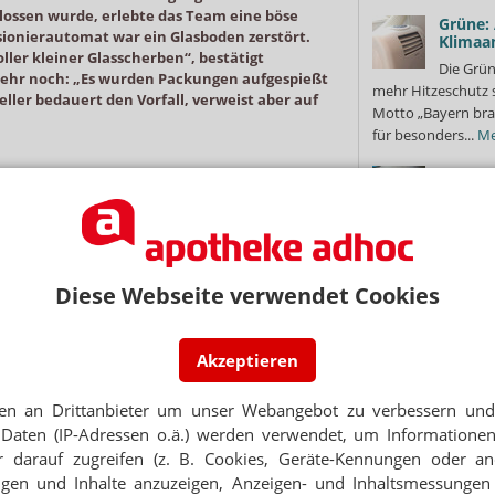
ossen wurde, erlebte das Team eine böse
Grüne:
onierautomat war ein Glasboden zerstört.
Klimaa
ller kleiner Glasscherben“, bestätigt
Die Grün
 Mehr noch: „Es wurden Packungen aufgespießt
mehr Hitzeschutz 
ller bedauert den Vorfall, verweist aber auf
Motto „Bayern bra
für besonders...
Me
„Natura
In der Nacht von Dienstag auf
Pfunde
Mittwoch kam es im
In den s
Kommissionierautomaten in der
neue Trends. Aktue
baden-württembergischen Apotheke
„Natural Ozempic“ 
zu einem großen Schaden. „Als unsere
Gelatine eine...
Me
Diese Webseite verwendet Cookies
PKA morgens den Automaten
hochfahren wollte, sah sie, dass etwas
nicht stimmte“, berichtet Henkes. „Im
 Boden
Innenraum lagen überall verteilt
ke Stuttgart
Akzeptieren
nalismus ist unbezahlbar.
MEIST KOMMENTIER
Glasscherben. Ein Glasboden war in
 ADHOC plus anmelden, für 0 Euro.
Kassen:
en an Drittanbieter um unser Webangebot zu verbessern und 
Mit dem 
Daten (IP-Adressen o.ä.) werden verwendet, um Informationen
eßt
Sie sich kostenfrei an und
niederlä
 darauf zugreifen (z. B. Cookies, Geräte-Kennungen oder an
lesen Sie weiter.
Debatte um Rx-Bon
enz mit Rowa, dem Hersteller unseres Automaten,
eigen und Inhalte anzuzeigen, Anzeigen- und Inhaltsmessung
Bundesgesundheits
nktionieren, aber es wurde nicht besser“, so Henkes.