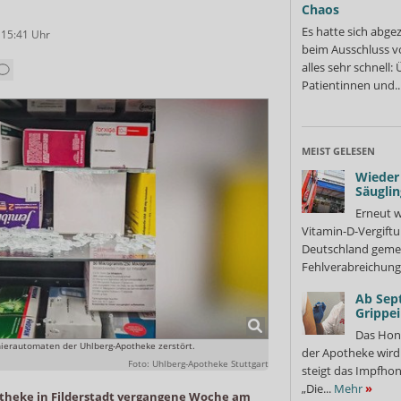
Chaos
Es hatte sich abge
 15:41
Uhr
beim Ausschluss v
alles sehr schnell
Patientinnen und..
MEIST GELESEN
Wieder 
Säuglin
Erneut w
Vitamin-D-Vergiftu
Deutschland gemel
Fehlverabreichung 
Ab Sep
Grippe
Das Hon
erautomaten der Uhlberg-Apotheke zerstört.
der Apotheke wir
Foto: Uhlberg-Apotheke Stuttgart
steigt das Impfhon
„Die...
Mehr
»
otheke in Filderstadt vergangene Woche am