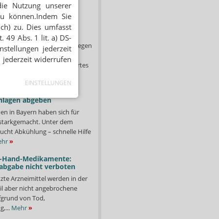
die Nutzung unserer
zu können.Indem Sie
trafen für Rx-Boni: GKV
ich) zu. Dies umfasst
t an Gerichte
 49 Abs. 1 lit. a) DS-
er anhaltenden Verstöße gegen
stellungen jederzeit
g fordert das
 jederzeit widerrufen
ministerium (BMG) ein hartes
e Versender –...
Mehr
»
EINSTELLUNGEN
 Apotheken sollen
nlagen abgeben
en in Bayern haben sich für
starkgemacht. Unter dem
ucht Abkühlung – schnelle Hilfe
hr
»
-Hand-Medikamente:
abgabe nicht verboten
te Arzneimittel werden in der
il aber nicht angebrochene
fgrund von Tod,
,...
Mehr
»