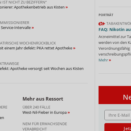
 IST NICHT ZU BEZIFFERN“
onierer: Apothekenbetrieb aus Kisten
PORTRÄT
OMMISSIONIERER
owa: „Wenn der Automat einmal Probleme hat, ist
TABAKENTWÖ
 Service-Intervalle
ressige Situation, die wir nachvollziehen können
FAQ: Nikotin au
vice-Team jederzeit schnell Hilfe leisten.“
Arzneimittel zur
werden von den Ka
SATIRISCHE WOCHENRÜCKBLICK
ung der Uhlberg-Apotheke erreicht hat, hat unser
it einem Jahr defekt: PKA rettet Apotheke
Verordnungsfähig s
t: Noch am selben Tag haben wir erste Maßnahmen
verschreibungspfli
techniker eingebunden“, erklärt eine Sprecherin.
b kurzer Zeit wieder in Betrieb genommen werden.
Mehr
»
EXTRAWEGE
 am Folgetag hat die Betriebssicherheit der Anlage
fekt: Apotheke versorgt seit Wochen aus Kisten
he bekannt
he Ursache für die beschädigten Glasböden, aber
Ne
 keine gesicherten Erkenntnisse darüber teilen,
Mehr aus Ressort
Vermessungsfehler hindeuten“, heißt es weiter.
DERE
ÜBER 240 FÄLLE
e mit der Situation und unserer Unterstützung
E-MAIL ADRESS
West-Nil-Fieber in Europa
tig zeigt der Vorgang, dass unser Service-Team
ken
reagiert, schnell Maßnahmen eingeleitet und die
NEM FÜR ERWACHSENDE
Jet
eitnah wiederhergestellt hat“, erklärt die
VERABREICHT