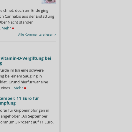
zeichnet, doch am Ende ging
on Cannabis aus der Erstattung
: Über Nacht standen
.
Mehr
»
Alle Kommentare lesen
»
Vitamin-D-Vergiftung bei
g
urde im Juli eine schwere
ng bei einem Säugling in
det. Grund hierfür war eine
eines...
Mehr
»
tember: 11 Euro für
impfung
orar für Grippeimpfungen in
d angehoben. Ab September
orar um 3 Prozent auf 11 Euro.