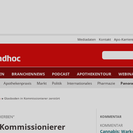
Mediadaten
Kontakt
Apo-Karrier
EN
BRANCHENNEWS
PODCAST
APOTHEKENTOUR
WEBIN
Apothekenpraxis
Markt
Politik
Internationales
Pharmazie
Panor
a
»
Glasboden in Kommissionierer zerstört
HERBEN“
KOMMENTAR
 Kommissionierer
KOMMENTAR
Cannabis: Warke