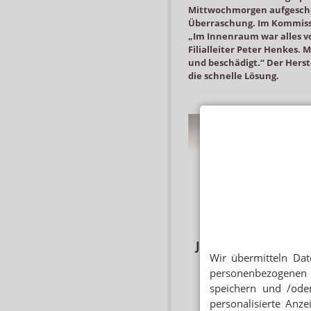
Mittwochmorgen aufgeschl
Überraschung. Im Kommissi
„Im Innenraum war alles vo
Filialleiter Peter Henkes.
und beschädigt.“ Der Herste
die schnelle Lösung.
Überall lagen Glasscherben auf dem
verteilt.
Foto: Uhlberg-Apothe
Guter Jour
Jetzt bei APOTHEKE
tausend Teile zerbrochen.“
Wir übermitteln Dat
personenbezogenen 
Packungen aufgespi
Melden 
speichern und /oder
„Nach der ersten Korrespond
personalisierte Anz
sollte es eigentlich wieder fu