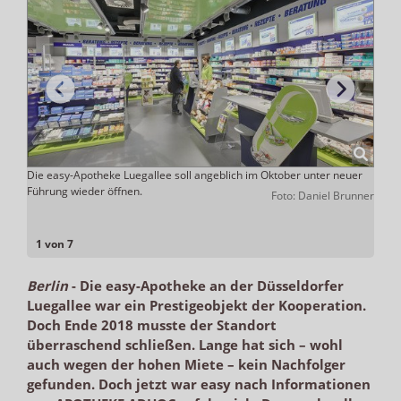
e
Die easy-Apotheke Luegallee soll angeblich im Oktober unter neuer
Im Au
ist
Führung wieder öffnen.
Nobel
Foto: Daniel Brunner
war d
ADHOC
1 von 7
Berlin
-
Die easy-Apotheke an der Düsseldorfer
Luegallee war ein Prestigeobjekt der Kooperation.
Doch Ende 2018 musste der Standort
überraschend schließen. Lange hat sich – wohl
auch wegen der hohen Miete – kein Nachfolger
gefunden. Doch jetzt war easy nach Informationen