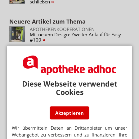
schließen
Neuere Artikel zum Thema
APOTHEKENKOOPERATIONEN
Mit neuem Design: Zweiter Anlauf für Easy
#100
APOTHEKENFRANCHISE
Easy ohne Just
PERSONALSUCHE
Die Headhunter von Easy
Diese Webseite verwendet
Cookies
FRANCHISE
Ösi-Easy
Akzeptieren
ERÖFFNUNG 2020 GEPLANT
Österreichs erster Easy-Apotheker
Wir übermitteln Daten an Drittanbieter um unser
Webangebot zu verbessern und zu finanzieren. Ihre
APORETRO – DER SATIRISCHE