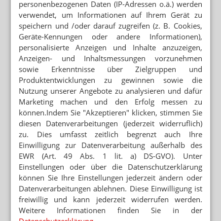
personenbezogenen Daten (IP-Adressen o.ä.) werden
WOCHENRÜCKBLICK
verwendet, um Informationen auf Ihrem Gerät zu
Wegen Hitze: „Wir sind jetzt im Keller“
speichern und /oder darauf zugreifen (z. B. Cookies,
Geräte-Kennungen oder andere Informationen),
personalisierte Anzeigen und Inhalte anzuzeigen,
Anzeigen- und Inhaltsmessungen vorzunehmen
Mehr zum Thema
sowie Erkenntnisse über Zielgruppen und
FREITAG WIRD AUFSICHTSRATSCHEF
Produktentwicklungen zu gewinnen sowie die
Phoenix übernimmt Kontrolle bei Linda
Nutzung unserer Angebote zu analysieren und dafür
Marketing machen und den Erfolg messen zu
IBUPROFEN UND PARACETAMOL
Linda bringt erste OTC-Eigenmarke
können.Indem Sie "Akzeptieren" klicken, stimmen Sie
diesen Datenverarbeitungen (jederzeit widerruflich)
KOOPERATIONEN
zu. Dies umfasst zeitlich begrenzt auch Ihre
Easy-Apotheke wächst mit Rx
Einwilligung zur Datenverarbeitung außerhalb des
EWR (Art. 49 Abs. 1 lit. a) DS-GVO). Unter
Einstellungen oder über die Datenschutzerklärung
Mehr aus Ressort
können Sie Ihre Einstellungen jederzeit ändern oder
DEAL LÄSST AUF SICH WARTEN
Datenverarbeitungen ablehnen. Diese Einwilligung ist
Platform Group: Polstermöbel vor AEP
freiwillig und kann jederzeit widerrufen werden.
Weitere Informationen finden Sie in der
PARTNER VON RX-PLATTFORMEN
Datenschutzerklärung
.