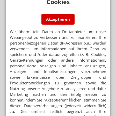
Cookies
Mehr zum Thema
Akzeptieren
GESETZGEBER MÜSSTE HANDELN
Kassen: Rx-Boni sind zulässig
Wir übermitteln Daten an Drittanbieter um unser
Webangebot zu verbessern und zu finanzieren. Ihre
NAHRUNGSERGÄNZUNGSMITTEL
personenbezogenen Daten (IP-Adressen o.ä.) werden
Milliardendeal: P&G kauft Thorne
verwendet, um Informationen auf Ihrem Gerät zu
TEMPERATURKONTROLLE
speichern und /oder darauf zugreifen (z. B. Cookies,
Apotheker: „Wir können keine Wirksamkeit garantieren“
Geräte-Kennungen oder andere Informationen),
personalisierte Anzeigen und Inhalte anzuzeigen,
Anzeigen- und Inhaltsmessungen vorzunehmen
sowie Erkenntnisse über Zielgruppen und
Mehr aus Ressort
Produktentwicklungen zu gewinnen sowie die
ZELL- UND GENTHERAPIEN
Nutzung unserer Angebote zu analysieren und dafür
Merck: Milliarden-Deal in den USA soll Wachstum
Marketing machen und den Erfolg messen zu
beflügeln
können.Indem Sie "Akzeptieren" klicken, stimmen Sie
diesen Datenverarbeitungen (jederzeit widerruflich)
GENERIKAKONZERNE
zu. Dies umfasst zeitlich begrenzt auch Ihre
Neuer Deutschlandchef für Hexal