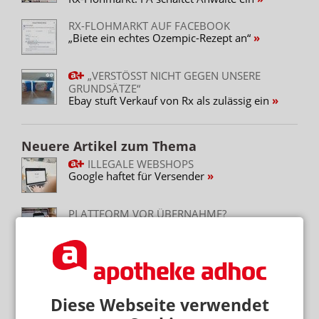
Plattformen
RX-FLOHMARKT AUF FACEBOOK
„Biete ein echtes Ozempic-Rezept an“
„VERSTÖSST NICHT GEGEN UNSERE G
RUNDSÄTZE“
Ebay stuft Verkauf von Rx als zulässig ein
Neuere Artikel zum Thema
ILLEGALE WEBSHOPS
Google haftet für Versender
PLATTFORM VOR ÜBERNAHME?
WSJ: Gamestop könnte Ebay kaufen
ADHOC24 VOM 17.6.25
Rezeptursubstanzen auf Ebay / Apotheker vs.
Techriesen/ Apothekenreform geplant /
Weniger Notdienste
Diese Webseite verwendet