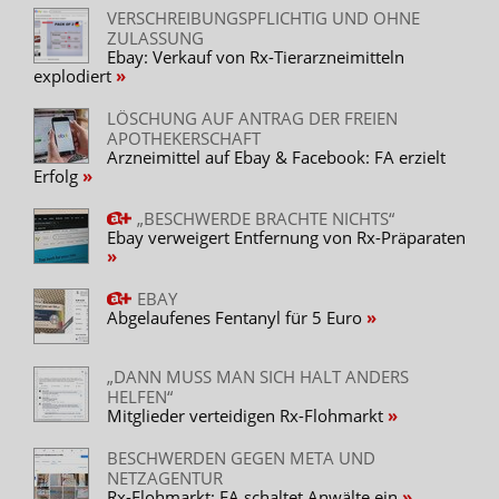
Trusted Flagger aufzutreten. Diesen Status erhalten
VERSCHREIBUNGSPFLICHTIG UND OHNE
ZULASSUNG
zertifizierte Organisationen, die im Rahmen des Digital
Ebay: Verkauf von Rx-Tierarzneimitteln
Services Act (DSA) der EU als Meldeinstanz für illegale
explodiert
Online-Inhalte fungieren. Diese Organisationen haben
eine besondere Expertise in der Erkennung illegalen
LÖSCHUNG AUF ANTRAG DER FREIEN
APOTHEKERSCHAFT
Inhalten, die sie dann an Online-Plattformen melden.“
Arzneimittel auf Ebay & Facebook: FA erzielt
Erfolg
Laut Reinhard Rokitta vom Vorstand der Freien
Apothekerschaft gibt es bis zum 31. Mai folgende
„BESCHWERDE BRACHTE NICHTS“
Statistik:
Ebay verweigert Entfernung von Rx-Präparaten
Ebay: 1310 Angebote – 985 apothekenpflichtig,
325 rezeptpflichtig
EBAY
Kleinanzeigen: 1765 Angebote – 990
Abgelaufenes Fentanyl für 5 Euro
apothekenpflichtig, 775 rezeptpflichtig
„DANN MUSS MAN SICH HALT ANDERS
„Die Kanzlei wird auch zu Kleinanzeigen Kontakt
HELFEN“
aufnehmen, da hier die Angebote sich häufen. Diese
Mitglieder verteidigen Rx-Flohmarkt
Sparte gehört ja nicht mehr zu Ebay“, so Rokitta.
BESCHWERDEN GEGEN META UND
NETZAGENTUR
Versand/Pickup
Standespolitik
Urteile
Rx-Flohmarkt: FA schaltet Anwälte ein