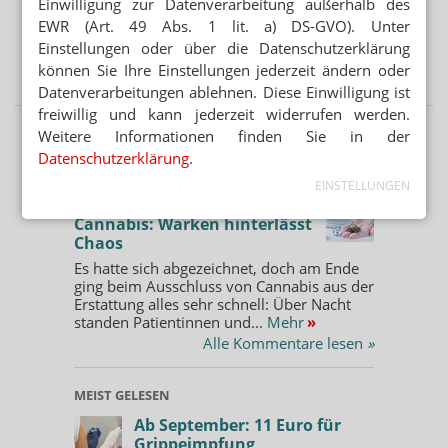
Einwilligung zur Datenverarbeitung außerhalb des
EWR (Art. 49 Abs. 1 lit. a) DS-GVO). Unter
AUSSICHTEN NOCH NIE „HELLER“ GEWESEN
Einstellungen oder über die Datenschutzerklärung
Retatrutid: Lillys nächster großer Abnehm-
können Sie Ihre Einstellungen jederzeit ändern oder
Hoffnungsträger
Datenverarbeitungen ablehnen. Diese Einwilligung ist
freiwillig und kann jederzeit widerrufen werden.
Weitere Informationen finden Sie in der
Datenschutzerklärung
.
KOMMENTAR
EINSTELLUNGEN
KOMMENTAR
Cannabis: Warken hinterlässt
Chaos
Es hatte sich abgezeichnet, doch am Ende
ging beim Ausschluss von Cannabis aus der
Erstattung alles sehr schnell: Über Nacht
standen Patientinnen und...
Mehr
»
Alle Kommentare lesen
»
MEIST GELESEN
Ab September: 11 Euro für
Grippeimpfung