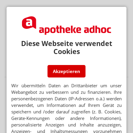
Mehr aus Ressort
DEAL LÄSST AUF SICH WARTEN
Platform Group: Polstermöbel vor AEP
RX-MEDIKAMENTE OHNE REZEPT
Diese Webseite verwendet
Warteliste: Abnehmpille als Monatsabo
Cookies
ZELL- UND GENTHERAPIEN
Merck: Milliarden-Deal in den USA soll Wachstum
beflügeln
Akzeptieren
Wir übermitteln Daten an Drittanbieter um unser
Webangebot zu verbessern und zu finanzieren. Ihre
personenbezogenen Daten (IP-Adressen o.ä.) werden
verwendet, um Informationen auf Ihrem Gerät zu
speichern und /oder darauf zugreifen (z. B. Cookies,
Geräte-Kennungen oder andere Informationen),
personalisierte Anzeigen und Inhalte anzuzeigen,
Anzeigen- und Inhaltsmessungen vorzunehmen