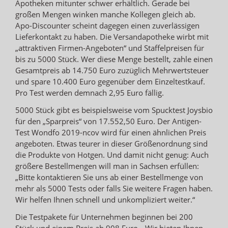
Apotheken mitunter schwer erhältlich. Gerade bei
großen Mengen winken manche Kollegen gleich ab.
Apo-Discounter scheint dagegen einen zuverlässigen
Lieferkontakt zu haben. Die Versandapotheke wirbt mit
„attraktiven Firmen-Angeboten“ und Staffelpreisen für
bis zu 5000 Stück. Wer diese Menge bestellt, zahle einen
Gesamtpreis ab 14.750 Euro zuzüglich Mehrwertsteuer
und spare 10.400 Euro gegenüber dem Einzeltestkauf.
Pro Test werden demnach 2,95 Euro fällig.
5000 Stück gibt es beispielsweise vom Spucktest Joysbio
für den „Sparpreis“ von 17.552,50 Euro. Der Antigen-
Test Wondfo 2019-ncov wird für einen ähnlichen Preis
angeboten. Etwas teurer in dieser Größenordnung sind
die Produkte von Hotgen. Und damit nicht genug: Auch
größere Bestellmengen will man in Sachsen erfüllen:
„Bitte kontaktieren Sie uns ab einer Bestellmenge von
mehr als 5000 Tests oder falls Sie weitere Fragen haben.
Wir helfen Ihnen schnell und unkompliziert weiter.“
Die Testpakete für Unternehmen beginnen bei 200
Stück und einem Preis ab 908 Euro. „Wir bieten Ihnen