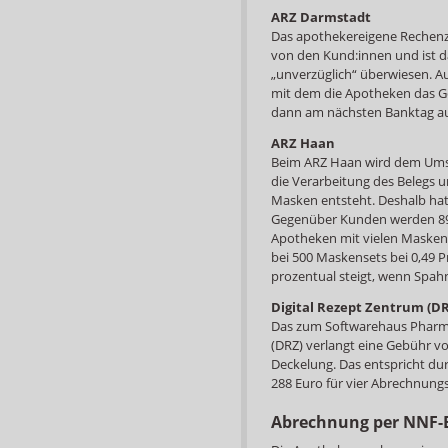
ARZ Darmstadt
Das apothekereigene Rechenz
von den Kund:innen und ist da
„unverzüglich“ überwiesen. Au
mit dem die Apotheken das G
dann am nächsten Banktag au
ARZ Haan
Beim ARZ Haan wird dem Ums
die Verarbeitung des Belegs 
Masken entsteht. Deshalb hat
Gegenüber Kunden werden 89 
Apotheken mit vielen Masken ei
bei 500 Maskensets bei 0,49 Pr
prozentual steigt, wenn Spahn
Digital Rezept Zentrum (D
Das zum Softwarehaus Pharma
(DRZ) verlangt eine Gebühr 
Deckelung. Das entspricht du
288 Euro für vier Abrechnun
Abrechnung per NNF-