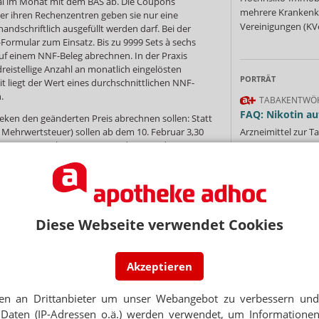
l im Monat mit dem BAS ab. Die Coupons
mehrere Krankenka
ber ihren Rechenzentren geben sie nur eine
Vereinigungen (KVe
handschriftlich ausgefüllt werden darf. Bei der
rmular zum Einsatz. Bis zu 9999 Sets à sechs
 einem NNF-Beleg abrechnen. In der Praxis
dreistellige Anzahl an monatlich eingelösten
PORTRÄT
it liegt der Wert eines durchschnittlichen NNF-
.
TABAKENTWÖ
FAQ: Nikotin au
heken den geänderten Preis abrechnen sollen: Statt
Arzneimittel zur
 Mehrwertsteuer) sollen ab dem 10. Februar 3,30
utto) pro Maske erstattet werden. Aus der
werden von den Ka
 aber überhaupt nicht hervor, ob ein Coupon der
Verordnungsfähig s
ingelöst wurde. Wenn es bei dem Stichtag bleibt,
verschreibungspfli
bruar eine doppelte Abrechnung vornehmen.
Mehr
»
Diese Webseite verwendet Cookies
Akzeptieren
NEWSLETTER
Ne
en an Drittanbieter um unser Webangebot zu verbessern und 
 Tages direkt in Ihr Postfach. Kostenlos!
Daten (IP-Adressen o.ä.) werden verwendet, um Informationen
E-MAIL ADRESS