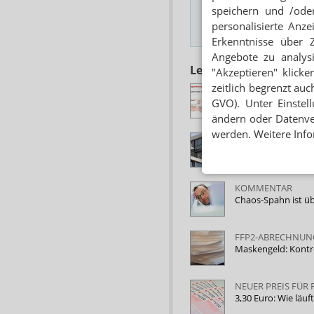
speichern und /oder
personalisierte Anz
Hinweis
Erkenntnisse über 
Angebote zu analys
Lesen Sie auch
"Akzeptieren" klicke
zeitlich begrenzt auc
ABRECHNUNG FFP
Rechenzentren kas
GVO). Unter Einstel
ändern oder Datenver
werden. Weitere Info
APOTHEKEN MÜSS
FFP2-Coupons: BM
KOMMENTAR
Chaos-Spahn ist ü
FFP2-ABRECHNUN
Maskengeld: Kontr
NEUER PREIS FÜR
3,30 Euro: Wie läu