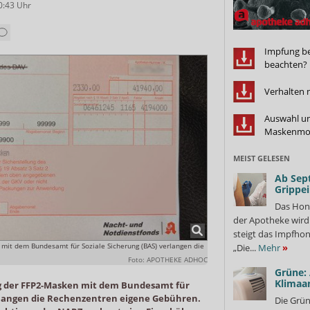
0:43
Uhr
Impfung bei
beachten?
Verhalten 
Auswahl un
Maskenmo
MEIST GELESEN
Ab Sep
Grippe
Das Hon
der Apotheke wir
steigt das Impfhon
mit dem Bundesamt für Soziale Sicherung (BAS) verlangen die
„Die...
Mehr
»
Foto: APOTHEKE ADHOC
Grüne:
Klimaa
g der FFP2-Masken mit dem Bundesamt für
erlangen die Rechenzentren eigene Gebühren.
Die Grün