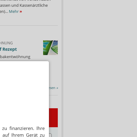
ssen und Kassenärztliche
n)...
Mehr
»
HNUNG
f Rezept
 Tabakentwöhnung
ssen erstattet.
ind nikotinhaltige nicht
chtige Präparate sowie...
Alle Porträts lesen
»
wsletter
zu finanzieren. Ihre
 auf Ihrem Gerät zu
E