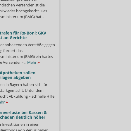
ndischen Versender ist die
i wieder hochgekocht. Das
ministerium (BMG) hat...
trafen für Rx-Boni: GKV
t an Gerichte
er anhaltenden Verstöße gegen
g fordert das
ministerium (BMG) ein hartes
e Versender –...
Mehr
»
 Apotheken sollen
nlagen abgeben
en in Bayern haben sich für
starkgemacht. Unter dem
ucht Abkühlung – schnelle Hilfe
hr
»
enverluste bei Kassen &
Schaden deutlich höher
n Investitionen in einen
lienfonds von Verius haben