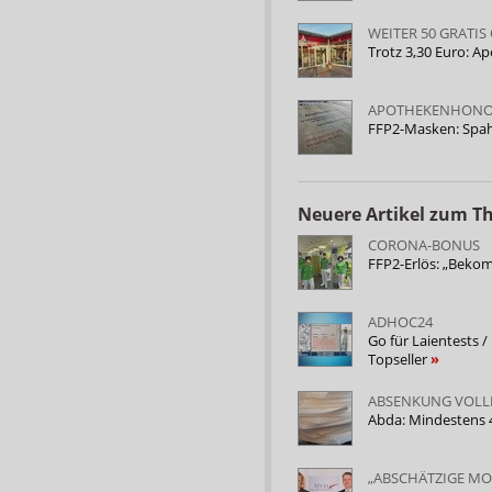
WEITER 50 GRATI
Trotz 3,30 Euro: A
APOTHEKENHONOR
FFP2-Masken: Spahn
Neuere Artikel zum 
CORONA-BONUS
FFP2-Erlös: „Beko
ADHOC24
Go für Laientests 
Topseller
ABSENKUNG VOL
Abda: Mindestens 
„ABSCHÄTZIGE M