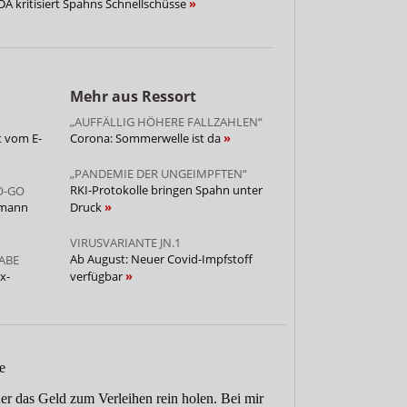
A kritisiert Spahns Schnellschüsse
Mehr aus Ressort
„AUFFÄLLIG HÖHERE FALLZAHLEN“
t vom E-
Corona: Sommerwelle ist da
„PANDEMIE DER UNGEIMPFTEN“
RKI-Protokolle bringen Spahn unter
O-GO
rmann
Druck
VIRUSVARIANTE JN.1
Ab August: Neuer Covid-Impfstoff
ABE
x-
verfügbar