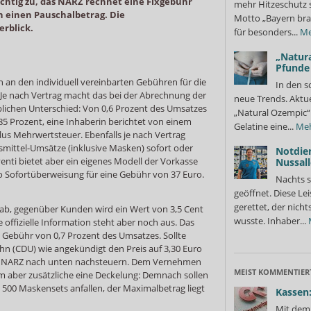
chtig zu, das NARZ rechnet eine Fixgebühr
mehr Hitzeschutz 
n einen Pauschalbetrag. Die
Motto „Bayern bra
rblick.
für besonders...
Me
„Natura
Pfunde
ch an den individuell vereinbarten Gebühren für die
In den s
 Je nach Vertrag macht das bei der Abrechnung der
neue Trends. Aktue
lichen Unterschied: Von 0,6 Prozent des Umsatzes
„Natural Ozempic“ 
,85 Prozent, eine Inhaberin berichtet von einem
Gelatine eine...
Me
plus Mehrwertsteuer. Ebenfalls je nach Vertrag
fsmittel-Umsätze (inklusive Masken) sofort oder
Notdie
enti bietet aber ein eigenes Modell der Vorkasse
Nussall
ro Sofortüberweisung für eine Gebühr von 37 Euro.
Nachts s
geöffnet. Diese Le
gerettet, der nicht
ab, gegenüber Kunden wird ein Wert von 3,5 Cent
wusste. Inhaber...
offizielle Information steht aber noch aus. Das
 Gebühr von 0,7 Prozent des Umsatzes. Sollte
hn (CDU) wie angekündigt den Preis auf 3,30 Euro
as NARZ nach unten nachsteuern. Dem Vernehmen
MEIST KOMMENTIER
 aber zusätzliche eine Deckelung: Demnach sollen
n 500 Maskensets anfallen, der Maximalbetrag liegt
Kassen:
Mit dem 