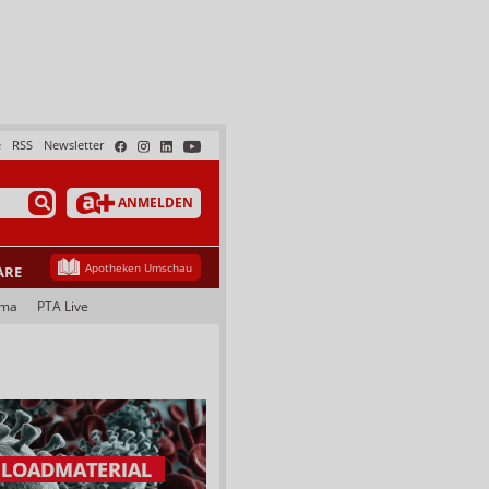
e
RSS
Newsletter
ANMELDEN
Apotheken Umschau
ARE
ama
PTA Live