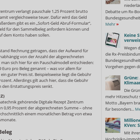
niederlä
entrum verlangt pauschale 1,25 Prozent brutto
Debatte um Rx-Bon
mit vergleichsweise teuer. Dafür wird das Geld
Bundesgesundheits
ßerdem gibt es ein „Sofort-Geld Abruf-Formular“,
Mehr
»
eld für den Sammelbeleg anfordern können und
Keine S
f dem Konto haben sollen.
verweis
Wegen d
tand Rechnung getragen, dass der Aufwand für
die Rx-Preisbindun
unabhängig von der Anzahl der abgerechneten
Bundesgesundheits
 man sich hier für ein Pauschalmodell entschieden:
Vorgehen gegen di
Euro pro Beleg genannt – was vor allem für
n guter Preis ist. Beispielsweise liegt die Gebühr
Grüne:
ozent. Allerdings gilt auch hier, dass die Gebühr
Klimaa
 den Erstattungspreis senkt.
Die Grün
RZ)
mehr Hitzeschutz 
technik gehörende Digitale Rezept Zentrum
Motto „Bayern bra
von 0,95 Prozent der abgerechneten Summe – ohne
für besonders...
Me
rchschnittlich einem monatlichen Betrag von etwa
gsmonate.
Million
KVen: 
Beleg
Mit ihre
Hochrisiko-Immobi