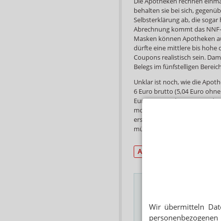
Die Apotheken rechnen einma
behalten sie bei sich, gegenü
Selbsterklärung ab, die sogar 
Abrechnung kommt das NNF-Fo
Masken können Apotheken auf
dürfte eine mittlere bis hohe 
Coupons realistisch sein. Dam
Belegs im fünfstelligen Bereich
Unklar ist noch, wie die Apot
6 Euro brutto (5,04 Euro ohne
Euro netto (oder 3,93 Euro br
monatlichen Abrechnung geht
ersten oder zweiten Tranche e
müssen die Apotheken im Fe
Abrechnung/Retax
Wir übermitteln Dat
Das Wichtigste des
personenbezogenen 
E-MAIL ADRESSE