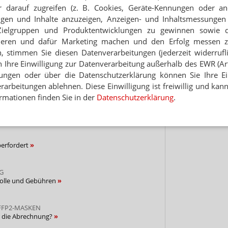
Jetzt
 darauf zugreifen (z. B. Cookies, Geräte-Kennungen oder an
abonnieren
eigen und Inhalte anzuzeigen, Anzeigen- und Inhaltsmessung
 zum Newsletter & Datenschutz
Jet
Zielgruppen und Produktentwicklungen zu gewinnen sowie 
ieren und dafür Marketing machen und den Erfolg messen 
Hinwei
n, stimmen Sie diesen Datenverarbeitungen (jederzeit widerrufl
h Ihre Einwilligung zur Datenverarbeitung außerhalb des EWR (Art.
2-COUPONS
sieren bei Masken ab
lungen oder über die Datenschutzerklärung können Sie Ihre Ein
arbeitungen ablehnen. Diese Einwilligung ist freiwillig und kann
rmationen finden Sie in der
Datenschutzerklärung
.
EN SCHEINE AUFBEWAHREN
G prüft die Abrechnung
berfordert
G
olle und Gebühren
 FFP2-MASKEN
ft die Abrechnung?