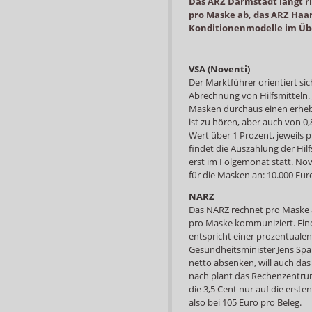
Das ARZ Darmstadt langt ri
pro Maske ab, das ARZ Haa
Konditionenmodelle im Übe
VSA (Noventi)
Der Marktführer orientiert si
Abrechnung von Hilfsmitteln.
Masken durchaus einen erheb
ist zu hören, aber auch von 0
Wert über 1 Prozent, jeweils 
findet die Auszahlung der Hil
erst im Folgemonat statt. Nov
für die Masken an: 10.000 Eu
NARZ
Das NARZ rechnet pro Maske 
pro Maske kommuniziert. Eine 
entspricht einer prozentualen
Gesundheitsminister Jens Spa
netto absenken, will auch d
nach plant das Rechenzentrum
die 3,5 Cent nur auf die erste
also bei 105 Euro pro Beleg.