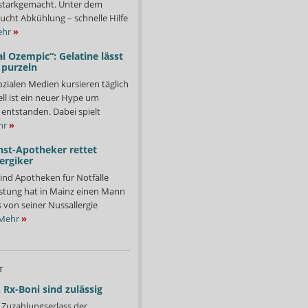
starkgemacht. Unter dem
ucht Abkühlung – schnelle Hilfe
hr
»
l Ozempic“: Gelatine lässt
 purzeln
ozialen Medien kursieren täglich
ll ist ein neuer Hype um
entstanden. Dabei spielt
hr
»
nst-Apotheker rettet
ergiker
ind Apotheken für Notfälle
istung hat in Mainz einen Mann
s von seiner Nussallergie
Mehr
»
T
 Rx-Boni sind zulässig
Zuzahlungserlass der