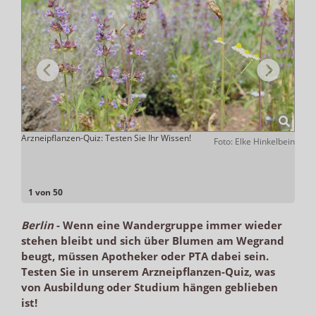
ter
Arzneipflanzen-Quiz: Testen Sie Ihr Wissen!
Wunde
Foto: Elke Hinkelbein
zwei 
Giftp
ADHOC
1 von 50
Berlin
-
Wenn eine Wandergruppe immer wieder
stehen bleibt und sich über Blumen am Wegrand
beugt, müssen Apotheker oder PTA dabei sein.
Testen Sie in unserem Arzneipflanzen-Quiz, was
von Ausbildung oder Studium hängen geblieben
ist!