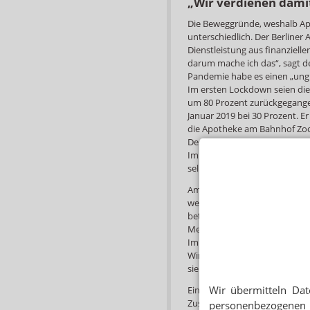
„Wir verdienen dami
Die Beweggründe, weshalb Ap
unterschiedlich. Der Berliner
Dienstleistung aus finanziell
darum mache ich das“, sagt d
Pandemie habe es einen „ung
Im ersten Lockdown seien die 
um 80 Prozent zurückgegangen
Januar 2019 bei 30 Prozent. 
die Apotheke am Bahnhof Zoo.
Deshalb setze er auf zusätzlic
Impfzertifikate und Masken- 
selber nicht, weil wir die Vor
Am Donnerstag will er die er
weitere angestellte Approbie
beteiligt sich am Grippeimpfu
Menschen. Gegen Corona sind
Impfstoff geplant. „Wir verim
Wir wollen uns ersteinmal ein
sieht er vor allem Berufsstätig
Wir übermitteln Dat
Eine Center-Apotheke legt heut
Zusammenarbeit mit Ärzt:inne
personenbezogenen 