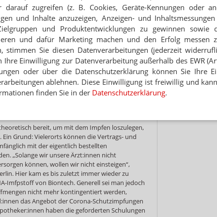
ben dort unter Anleitung schon geimpft. Aus
 darauf zugreifen (z. B. Cookies, Geräte-Kennungen oder an
usammengeschlossen, berichtet der
Hinwei
eigen und Inhalte anzuzeigen, Anzeigen- und Inhaltsmessung
nn die Apotheke also auch selbst abrechnen.
Zielgruppen und Produktentwicklungen zu gewinnen sowie 
ieren und dafür Marketing machen und den Erfolg messen 
pontan vorbei
n, stimmen Sie diesen Datenverarbeitungen (jederzeit widerrufl
e für die Kampagne etwas bringen, hat der
h Ihre Einwilligung zur Datenverarbeitung außerhalb des EWR (Art.
 erfahren. Nachdem im Center eine Durchsage
lungen oder über die Datenschutzerklärung können Sie Ihre Ein
llein an einem Samstag 100 Menschen dort impfen
arbeitungen ablehnen. Diese Einwilligung ist freiwillig und kann
Impfcenter der Stadt in unmittelbarer Nähe ist.
rmationen finden Sie in der
Datenschutzerklärung
.
n spontan vorbeigekommen, weil seine Frau
20 Prozent der Fälle seien es sogar Erstimpfungen
heoretisch bereit, um mit dem Impfen loszulegen,
 Ein Grund: Vielerorts können die Vertrags- und
fänglich mit der eigentlich bestellten
en. „Solange wir unsere Ärzt:innen nicht
ersorgen können, wollen wir nicht einsteigen“,
erlin. Hier kam es bis zuletzt immer wieder zu
-Imfpstoff von Biontech. Generell sei man jedoch
offmengen nicht mehr kontingentiert werden,
d:innen das Angebot der Corona-Schutzimpfungen
 Apotheker:innen haben die geforderten Schulungen