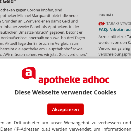
t Geld“
otheken gegen Corona impfen, sind
PORTRÄT
 Apotheker Michael Marquardt bietet die neue
en Gründen an. „Wir verdienen damit Geld und
TABAKENTWÖ
er Inhaber zweier Bahnhofs-Apotheken. In der
FAQ: Nikotin au
laublichen Umsatzeinbruch“ gegeben, betont er.
Arzneimittel zur
Verkaufserlöse innerhalb von zwei bis drei Tagen
werden von den Ka
. Aktuell liege der Einbruch im Vergleich zum
Verordnungsfähig s
Er betreibt die Apotheke am Hauptbahnhof sowie
verschreibungspfli
 „Wir müssen sehen, wo wir jetzt Geld verdienen.“
he Einnahmequellen wie die Erstellung digitaler
Mehr
»
und Schnelltestverkäufe. „Testungen machen wir
schriften für die Räume nicht erfüllen können.“
sten Kund:innen gegen Covid-19 impfen. Zwei
rte seien entsprechend geschult. Marquardt
Diese Webseite verwendet Cookies
ngs-Modellprojekt und impfte dafür bereits 140
Ne
 zunächst 36 Impfungen mit dem Biontech-
pfen das erstmal und bestellen diese Woche nichts.
finden.“ Als Zielgruppe für die Covid-19-Impfung
Akzeptieren
E-MAIL ADRESS
e, die in der Nähe arbeiten.
en an Drittanbieter um unser Webangebot zu verbessern und 
e auch offiziell los. Bislang wurde in
Jet
n bereits ein kleines Impfzentrum betrieben –
Daten (IP-Adressen o.ä.) werden verwendet, um Informationen