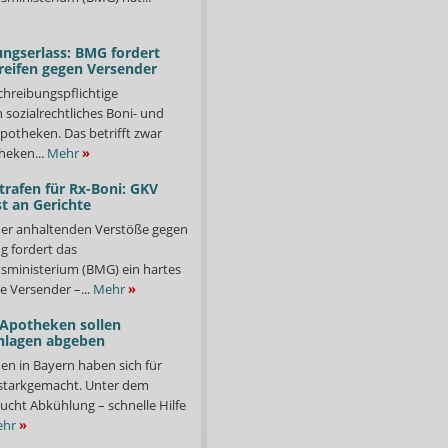
ngserlass: BMG fordert
reifen gegen Versender
chreibungspflichtige
in sozialrechtliches Boni- und
potheken. Das betrifft zwar
heken...
Mehr
»
trafen für Rx-Boni: GKV
t an Gerichte
er anhaltenden Verstöße gegen
g fordert das
ministerium (BMG) ein hartes
e Versender –...
Mehr
»
 Apotheken sollen
nlagen abgeben
en in Bayern haben sich für
starkgemacht. Unter dem
ucht Abkühlung – schnelle Hilfe
hr
»