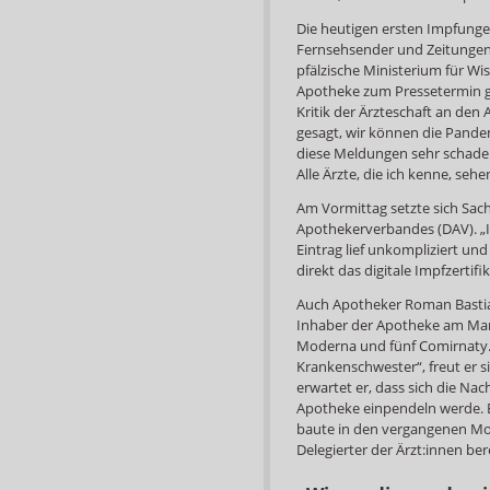
Die heutigen ersten Impfunge
Fernsehsender und Zeitungen
pfälzische Ministerium für W
Apotheke zum Pressetermin ge
Kritik der Ärzteschaft an d
gesagt, wir können die Pandemi
diese Meldungen sehr schade 
Alle Ärzte, die ich kenne, seh
Am Vormittag setzte sich Sac
Apothekerverbandes (DAV). „Ic
Eintrag lief unkompliziert un
direkt das digitale Impfzertifik
Auch Apotheker Roman Bastian
Inhaber der Apotheke am Markt
Moderna und fünf Comirnaty. 
Krankenschwester“, freut er si
erwartet er, dass sich die Na
Apotheke einpendeln werde. B
baute in den vergangenen Mon
Delegierter der Ärzt:innen ber