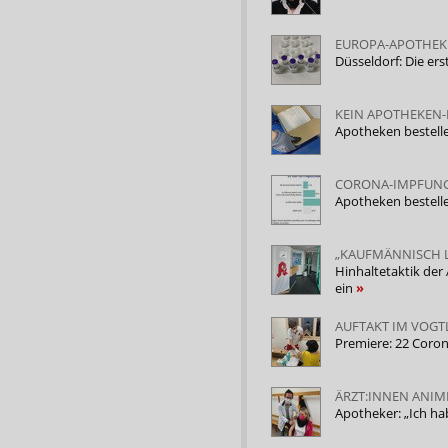
EUROPA-APOTHEKE
Düsseldorf: Die er
KEIN APOTHEKEN
Apotheken bestell
CORONA-IMPFUNG
Apotheken bestel
„KAUFMÄNNISCH 
Hinhaltetaktik der
ein
AUFTAKT IM VOG
Premiere: 22 Coro
ÄRZT:INNEN ANIM
Apotheker: „Ich ha