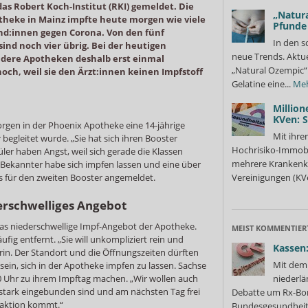
das Robert Koch-Institut (RKI) gemeldet. Die
„Natura
theke in Mainz impfte heute morgen wie viele
Pfunde
und:innen gegen Corona. Von den fünf
In den s
sind noch vier übrig. Bei der heutigen
neue Trends. Aktue
andere Apotheken deshalb erst einmal
„Natural Ozempic“ 
och, weil sie den Ärzt:innen keinen Impfstoff
Gelatine eine...
Me
Million
KVen: 
gen in der Phoenix Apotheke eine 14-jährige
Mit ihre
 begleitet wurde. „Sie hat sich ihren Booster
Hochrisiko-Immobi
üler haben Angst, weil sich gerade die Klassen
mehrere Krankenka
n Bekannter habe sich impfen lassen und eine über
its für den zweiten Booster angemeldet.
Vereinigungen (KVe
erschwelliges Angebot
das niederschwellige Impf-Angebot der Apotheke.
MEIST KOMMENTIER
fig entfernt. „Sie will unkompliziert rein und
Kassen:
rin. Der Standort und die Öffnungszeiten dürften
Mit dem 
sein, sich in der Apotheke impfen zu lassen. Sachse
30 Uhr zu ihrem Impftag machen. „Wir wollen auch
niederlä
ch stark eingebunden sind und am nächsten Tag frei
Debatte um Rx-Bon
reaktion kommt.“
Bundesgesundheits