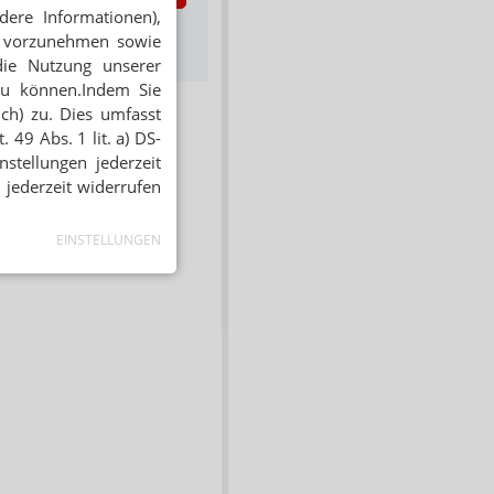
dere Informationen),
s zum Newsletter &
en vorzunehmen sowie
Datenschutz
die Nutzung unserer
zu können.Indem Sie
ich) zu. Dies umfasst
 49 Abs. 1 lit. a) DS-
stellungen jederzeit
 jederzeit widerrufen
EINSTELLUNGEN