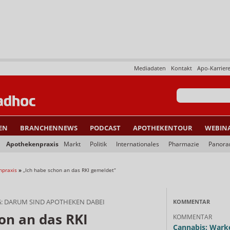
Mediadaten
Kontakt
Apo-Karrier
EN
BRANCHENNEWS
PODCAST
APOTHEKENTOUR
WEBIN
Apothekenpraxis
Markt
Politik
Internationales
Pharmazie
Panor
npraxis
»
„Ich habe schon an das RKI gemeldet“
: DARUM SIND APOTHEKEN DABEI
KOMMENTAR
on an das RKI
KOMMENTAR
Cannabis: Warke