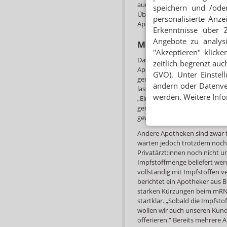
auch die Pharmazeut:innen ha
speichern und /oder
Überzeugung habe man sich z
personalisierte Anz
Apothekenleiter. Ab heute ka
Erkenntnisse über 
Angebote zu analys
Menschen kommen s
"Akzeptieren" klicke
Dass zusätzliche Impfangebot
zeitlich begrenzt auc
Apothekenleiter schon selbst
GVO). Unter Einstel
gemacht wurde, hatten sich a
ändern oder Datenver
lassen – und das, obwohl ein 
werden. Weitere Info
„Ein Mann ist mit seinem Soh
gerade shoppen war.“ In etwa 
gewesen.
Andere Apotheken sind zwar t
warten jedoch trotzdem noch.
Privatärzt:innen noch nicht um
Impfstoffmenge beliefert werd
vollständig mit Impfstoffen v
berichtet ein Apotheker aus B
starken Kürzungen beim mRNA
startklar. „Sobald die Impfst
wollen wir auch unseren Kun
offerieren.“ Bereits mehrere