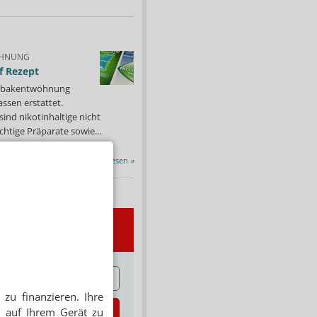
HNUNG
f Rezept
 Tabakentwöhnung
ssen erstattet.
ind nikotinhaltige nicht
chtige Präparate sowie...
Alle Porträts lesen
»
wsletter
E
zu finanzieren. Ihre
zt abonnieren
 auf Ihrem Gerät zu