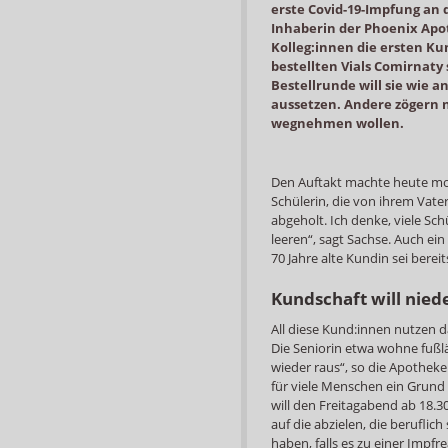
erste Covid-19-Impfung an 
Inhaberin der Phoenix Apo
Kolleg:innen die ersten K
bestellten Vials Comirnaty 
Bestellrunde will sie wie 
aussetzen. Andere zögern n
wegnehmen wollen.
Den Auftakt machte heute mor
Schülerin, die von ihrem Vater
abgeholt. Ich denke, viele Sch
leeren“, sagt Sachse. Auch ei
70 Jahre alte Kundin sei bere
Kundschaft will nied
All diese Kund:innen nutzen 
Die Seniorin etwa wohne fußläu
wieder raus“, so die Apotheke
für viele Menschen ein Grund 
will den Freitagabend ab 18.
auf die abzielen, die berufli
haben, falls es zu einer Impf