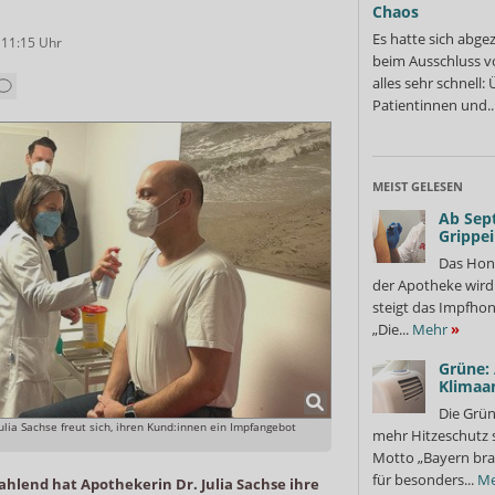
Chaos
Es hatte sich abge
 11:15
Uhr
beim Ausschluss v
alles sehr schnell
Patientinnen und..
MEIST GELESEN
Ab Sep
Grippe
Das Hon
der Apotheke wir
steigt das Impfhon
„Die...
Mehr
»
Grüne:
Klimaa
Die Grün
ulia Sachse freut sich, ihren Kund:innen ein Impfangebot
mehr Hitzeschutz 
Motto „Bayern bra
für besonders...
Me
ahlend hat Apothekerin Dr. Julia Sachse ihre