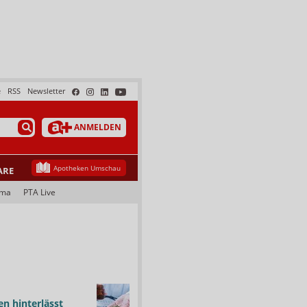
e
RSS
Newsletter
ANMELDEN
Apotheken Umschau
ARE
ama
PTA Live
n hinterlässt