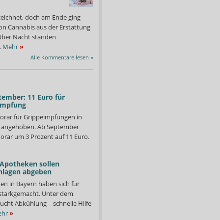
zeichnet, doch am Ende ging
on Cannabis aus der Erstattung
: Über Nacht standen
.
Mehr
»
Alle Kommentare lesen
»
tember: 11 Euro für
impfung
orar für Grippeimpfungen in
d angehoben. Ab September
orar um 3 Prozent auf 11 Euro.
 Apotheken sollen
nlagen abgeben
en in Bayern haben sich für
starkgemacht. Unter dem
ucht Abkühlung – schnelle Hilfe
hr
»