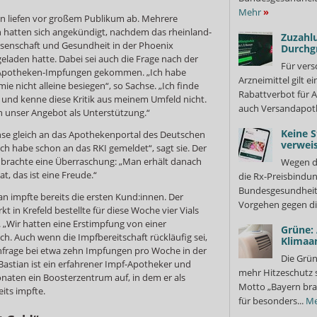
Mehr
»
n liefen vor großem Publikum ab. Mehrere
 hatten sich angekündigt, nachdem das rheinland-
Zuzahlu
issenschaft und Gesundheit in der Phoenix
Durchg
laden hatte. Dabei sei auch die Frage nach der
Für vers
en Apotheken-Impfungen gekommen. „Ich habe
Arzneimittel gilt e
e nicht alleine besiegen“, so Sachse. „Ich finde
Rabattverbot für A
und kenne diese Kritik aus meinem Umfeld nicht.
auch Versandapot
en unser Angebot als Unterstützung.“
Keine S
hse gleich an das Apothekenportal des Deutschen
verweis
h habe schon an das RKI gemeldet“, sagt sie. Der
d brachte eine Überraschung: „Man erhält danach
Wegen d
at, das ist eine Freude.“
die Rx-Preisbindun
Bundesgesundheits
 impfte bereits die ersten Kund:innen. Der
Vorgehen gegen di
 in Krefeld bestellte für diese Woche vier Vials
„Wir hatten eine Erstimpfung von einer
Grüne:
ch. Auch wenn die Impfbereitschaft rückläufig sei,
Klimaa
chfrage bei etwa zehn Impfungen pro Woche in der
Die Grün
astian ist ein erfahrener Impf-Apotheker und
mehr Hitzeschutz 
aten ein Boosterzentrum auf, in dem er als
Motto „Bayern bra
eits impfte.
für besonders...
Me