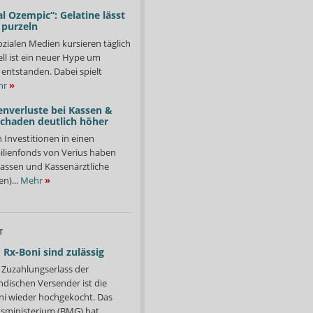
l Ozempic“: Gelatine lässt
 purzeln
ozialen Medien kursieren täglich
ll ist ein neuer Hype um
entstanden. Dabei spielt
hr
»
enverluste bei Kassen &
Schaden deutlich höher
n Investitionen in einen
lienfonds von Verius haben
ssen und Kassenärztliche
n)...
Mehr
»
T
 Rx-Boni sind zulässig
Zuzahlungserlass der
ndischen Versender ist die
i wieder hochgekocht. Das
ministerium (BMG) hat...