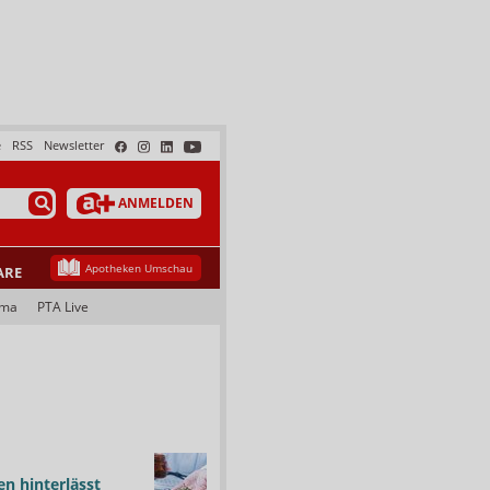
e
RSS
Newsletter
ANMELDEN
Apotheken Umschau
ARE
ama
PTA Live
n hinterlässt