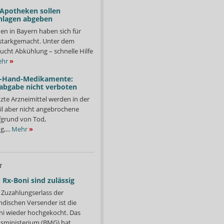
 Apotheken sollen
nlagen abgeben
en in Bayern haben sich für
starkgemacht. Unter dem
ucht Abkühlung – schnelle Hilfe
hr
»
-Hand-Medikamente:
abgabe nicht verboten
te Arzneimittel werden in der
il aber nicht angebrochene
fgrund von Tod,
,...
Mehr
»
T
 Rx-Boni sind zulässig
Zuzahlungserlass der
ndischen Versender ist die
i wieder hochgekocht. Das
ministerium (BMG) hat...