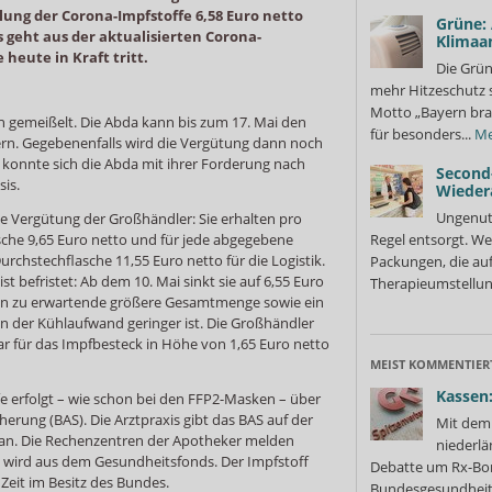
lung der Corona-Impfstoffe 6,58 Euro netto
Grüne:
 geht aus der aktualisierten Corona-
Klimaa
heute in Kraft tritt.
Die Grün
mehr Hitzeschutz 
Motto „Bayern bra
ein gemeißelt. Die Abda kann bis zum 17. Mai den
für besonders...
Me
ern. Gegebenenfalls wird die Vergütung dann noch
 konnte sich die Abda mit ihrer Forderung nach
Second
is.
Wieder
Ungenutz
ie Vergütung der Großhändler: Sie erhalten pro
sche 9,65 Euro netto und für jede abgegebene
Regel entsorgt. We
Durchstechflasche 11,55 Euro netto für die Logistik.
Packungen, die au
 befristet: Ab dem 10. Mai sinkt sie auf 6,55 Euro
Therapieumstellung
ann zu erwartende größere Gesamtmenge sowie ein
n der Kühlaufwand geringer ist. Die Großhändler
ar für das Impfbesteck in Höhe von 1,65 Euro netto
MEIST KOMMENTIER
Kassen:
e erfolgt – wie schon bei den FFP2-Masken – über
herung (BAS). Die Arztpraxis gibt das BAS auf der
Mit dem 
 an. Die Rechenzentren der Apotheker melden
niederlä
t wird aus dem Gesundheitsfonds. Der Impfstoff
Debatte um Rx-Bon
 Zeit im Besitz des Bundes.
Bundesgesundheits