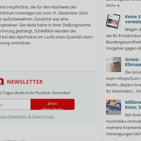
Mehr
»
d verpflichtet, die für den Nachweis der
rlichen Unterlagen bis zum 31. Dezember 2024
Keine S
er aufzubewahren. Zunächst war eine
verweis
gesehen. Die Abda hatte in ihrer Stellungnahme
Wegen d
echnung gedrängt. Schließlich würden die
die Rx-Preisbindun
 bei den Apotheken im Laufe eines Quartals dann
Bundesgesundheits
erung entstehen.
Vorgehen gegen di
Grüne:
Klimaa
Die Grün
mehr Hitzeschutz 
NEWSLETTER
Motto „Bayern bra
für besonders...
Me
 Tages direkt in Ihr Postfach. Kostenlos!
Million
Jetzt
KVen: 
abonnieren
Mit ihre
 zum Newsletter & Datenschutz
Hochrisiko-Immobi
mehrere Krankenka
Vereinigungen (KVe