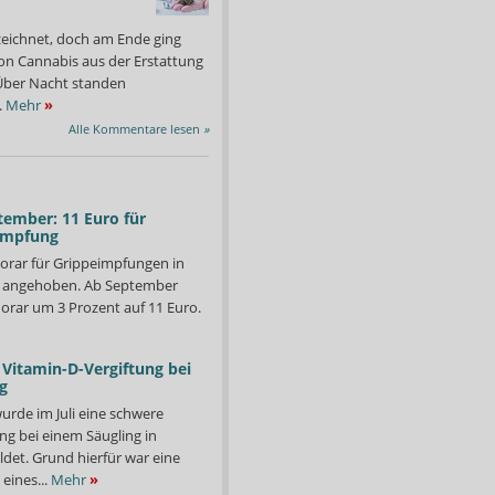
zeichnet, doch am Ende ging
on Cannabis aus der Erstattung
: Über Nacht standen
.
Mehr
»
Alle Kommentare lesen
»
tember: 11 Euro für
impfung
orar für Grippeimpfungen in
d angehoben. Ab September
orar um 3 Prozent auf 11 Euro.
Vitamin-D-Vergiftung bei
g
urde im Juli eine schwere
ng bei einem Säugling in
det. Grund hierfür war eine
eines...
Mehr
»