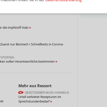
INHABER, WANN DIE VERSICHERUNG
Hinwei
-Impfstoffen: Wer haftet?
r die Impfstoff-Vials
/ Zuerst nur Biontech / Schnelltests in Corona-
FSTOFFEN
ken sollen Verantwortliche bestimmen
Mehr aus Ressort
GESETZGEBER MUSS HANDELN
Urteil verbietet Rezepturen im
bei
Sprechstundenbedarf