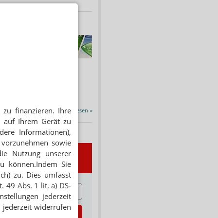
HNUNG
f Rezept
 Tabakentwöhnung
ssen erstattet.
ind nikotinhaltige nicht
chtige Präparate sowie...
zu finanzieren. Ihre
Alle Porträts lesen
»
 auf Ihrem Gerät zu
dere Informationen),
en vorzunehmen sowie
die Nutzung unserer
wsletter
zu können.Indem Sie
ich) zu. Dies umfasst
 49 Abs. 1 lit. a) DS-
E
stellungen jederzeit
 jederzeit widerrufen
zt abonnieren