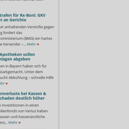
trafen für Rx-Boni: GKV
t an Gerichte
er anhaltenden Verstöße gegen
g fordert das
ministerium (BMG) ein hartes
e Versender –...
Mehr
»
 Apotheken sollen
nlagen abgeben
en in Bayern haben sich für
starkgemacht. Unter dem
ucht Abkühlung – schnelle Hilfe
hr
»
enverluste bei Kassen &
Schaden deutlich höher
n Investitionen in einen
lienfonds von Verius haben
ssen und Kassenärztliche
n)...
Mehr
»