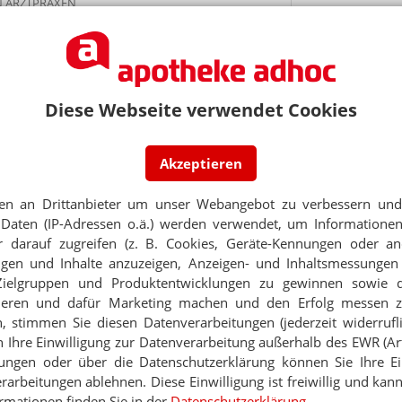
N ARZTPRAXEN
despressekonferenz mit Spahn und Overwiening
PORTRÄT
ÜTUNGSFRAGEN
TABAKENTWÖ
: Wer zahlt wann was?
FAQ: Nikotin au
Diese Webseite verwendet Cookies
Arzneimittel zur
werden von den Ka
Verordnungsfähig s
Thema
Akzeptieren
verschreibungspfli
I BETRIEBSÄRZT:INNEN
Mehr
»
– BMG will Apothekenhonorar drastisch kürzen
en an Drittanbieter um unser Webangebot zu verbessern und 
Daten (IP-Adressen o.ä.) werden verwendet, um Informationen
MPFSTOFF-VERORDNUNG
 darauf zugreifen (z. B. Cookies, Geräte-Kennungen oder an
pt geht ans Rechenzentrum“
eigen und Inhalte anzuzeigen, Anzeigen- und Inhaltsmessung
Zielgruppen und Produktentwicklungen zu gewinnen sowie 
Ne
NE VORGABEN
ieren und dafür Marketing machen und den Erfolg messen 
ung: Verbände warten auf Abda
n, stimmen Sie diesen Datenverarbeitungen (jederzeit widerrufl
h Ihre Einwilligung zur Datenverarbeitung außerhalb des EWR (Art.
E-MAIL ADRESS
lungen oder über die Datenschutzerklärung können Sie Ihre Ein
PTE BEDRUCKEN!
: So rechnen Apotheken ab
arbeitungen ablehnen. Diese Einwilligung ist freiwillig und kann
Jet
rmationen finden Sie in der
Datenschutzerklärung
.