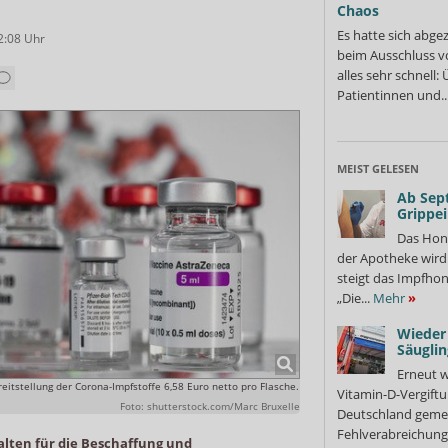
Chaos
Es hatte sich abge
2:08
Uhr
beim Ausschluss v
alles sehr schnell
Patientinnen und..
MEIST GELESEN
Ab Sep
Grippe
Das Hon
der Apotheke wir
steigt das Impfhon
„Die...
Mehr
»
Wieder 
Säuglin
Erneut w
itstellung der Corona-Impfstoffe 6,58 Euro netto pro Flasche.
Vitamin-D-Vergiftu
Foto: shutterstock.com/Marc Bruxelle
Deutschland gemel
Fehlverabreichung 
lten für die Beschaffung und