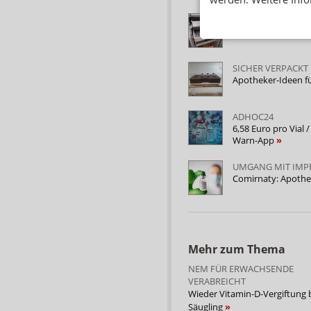
WANN ZAHLT DER 
Schaden an Corona
SICHER VERPACKT
Apotheker-Ideen fü
ADHOC24
6,58 Euro pro Vial 
Warn-App
UMGANG MIT IMP
Comirnaty: Apothe
Mehr zum Thema
NEM FÜR ERWACHSENDE
VERABREICHT
Wieder Vitamin-D-Vergiftung 
Säugling