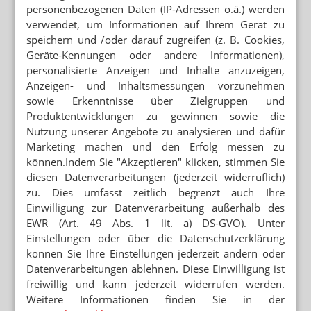
personenbezogenen Daten (IP-Adressen o.ä.) werden
verwendet, um Informationen auf Ihrem Gerät zu
speichern und /oder darauf zugreifen (z. B. Cookies,
Geräte-Kennungen oder andere Informationen),
Pharma
BfArM/EMA/FDA
neue AM
personalisierte Anzeigen und Inhalte anzuzeigen,
Cannabis
Anzeigen- und Inhaltsmessungen vorzunehmen
sowie Erkenntnisse über Zielgruppen und
Produktentwicklungen zu gewinnen sowie die
Nutzung unserer Angebote zu analysieren und dafür
NEWSLETTER
Marketing machen und den Erfolg messen zu
können.Indem Sie "Akzeptieren" klicken, stimmen Sie
Das Wichtigste des Tages direkt in
diesen Datenverarbeitungen (jederzeit widerruflich)
Ihr Postfach. Kostenlos!
zu. Dies umfasst zeitlich begrenzt auch Ihre
E-MAIL ADRESSE
Einwilligung zur Datenverarbeitung außerhalb des
EWR (Art. 49 Abs. 1 lit. a) DS-GVO). Unter
Einstellungen oder über die Datenschutzerklärung
Jetzt abonnieren
können Sie Ihre Einstellungen jederzeit ändern oder
Hinweis zum Newsletter & Datenschutz
Datenverarbeitungen ablehnen. Diese Einwilligung ist
freiwillig und kann jederzeit widerrufen werden.
Weitere Informationen finden Sie in der
Lesen Sie auch