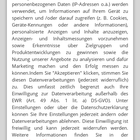
E-MAIL ADRESSE
FISCHER: Wir wären eigentlich bereit, es Ende August,
personenbezogenen Daten (IP-Adressen o.ä.) werden
September einzuführen. Wir müssen aber auch eine
verwendet, um Informationen auf Ihrem Gerät zu
Sicherheit haben, dass wir einen Preis in Deutschland
speichern und /oder darauf zugreifen (z. B. Cookies,
Jetzt abonnieren
erzielen können, der die hohen wirtschaftlichen
Geräte-Kennungen oder andere Informationen),
Hinweis zum Newsletter & Datenschutz
Investitionen rechtfertigt und der auch einen Launch in
personalisierte Anzeigen und Inhalte anzuzeigen,
Amerika nicht behindern oder zerstören würde
Anzeigen- und Inhaltsmessungen vorzunehmen
sowie Erkenntnisse über Zielgruppen und
Lesen Sie auch
ADHOC: Was kennzeichnet diesen Extrakt?
Produktentwicklungen zu gewinnen sowie die
CHRONISCHE KREUZSCHMERZEN
FISCHER: Das sind Fläschchen à 30 ml mit einem
Nutzung unserer Angebote zu analysieren und dafür
Zulassung für Exilby: Cannabis-Medikament
Extrakt, der auf THC standardisiert ist und den Sie
ab September
Marketing machen und den Erfolg messen zu
praktisch tropfenweise einnehmen können. Denn so wie
können.Indem Sie "Akzeptieren" klicken, stimmen Sie
bei Opioiden auch starten Sie nicht mit der
BREAKTHROUGH THERAPY
diesen Datenverarbeitungen (jederzeit widerruflich)
Cannabis: FDA-Goldstatus für Vertanical
gewünschten Zieldosis, sondern arbeiten sich langsam
zu. Dies umfasst zeitlich begrenzt auch Ihre
heran, um die Nebenwirkungen innerhalb dieser
Einwilligung zur Datenverarbeitung außerhalb des
Titrationsphase zu reduzieren.
GRÜNDER VON PHARMASGP
EWR (Art. 49 Abs. 1 lit. a) DS-GVO). Unter
Futrue: Söder zu Besuch bei Fischer
ADHOC: Sie bringen eines der ersten Rx-
Einstellungen oder über die Datenschutzerklärung
Phytotherapeutika weltweit und dann auch noch
können Sie Ihre Einstellungen jederzeit ändern oder
PHARMASGP, SYNFORMULAS, VERTANICAL
Cannabis. Wie ist denn die Resonanz der Ärzteschaft?
Datenverarbeitungen ablehnen. Diese Einwilligung ist
Wirtschaftspreis für Clemens Fischer
FISCHER: Was mich wirklich sehr freut: Die Resonanz
freiwillig und kann jederzeit widerrufen werden.
gerade der führenden Schmerzmediziner ist
Weitere Informationen finden Sie in der