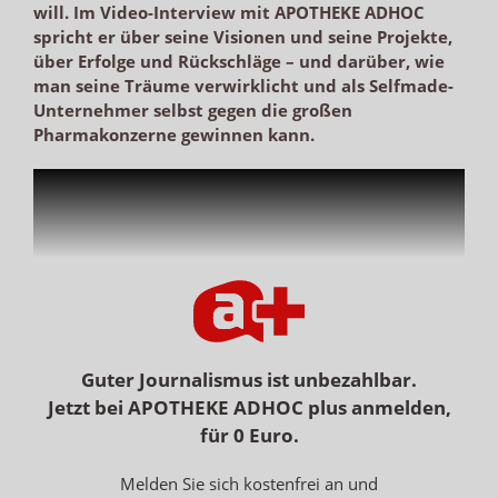
will. Im Video-Interview mit APOTHEKE ADHOC
spricht er über seine Visionen und seine Projekte,
über Erfolge und Rückschläge – und darüber, wie
man seine Träume verwirklicht und als Selfmade-
Unternehmer selbst gegen die großen
Pharmakonzerne gewinnen kann.
Guter Journalismus ist unbezahlbar.
Jetzt bei APOTHEKE ADHOC plus anmelden,
für 0 Euro.
ADHOC: Sie haben die Zulassung für Exilby erhalten.
Wie geht es Ihnen?
Melden Sie sich kostenfrei an und
FISCHER: Mir geht es sehr gut. Nach all den Jahren des