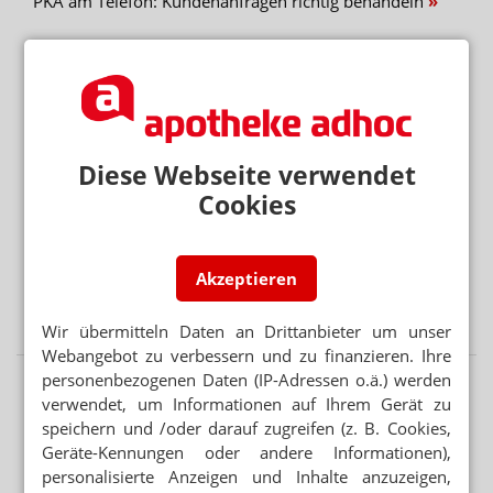
PKA am Telefon: Kundenanfragen richtig behandeln
UMFRAGE IN RHEINLAND-PFALZ
Warum Arbeiten bis 67 für viele keine Option ist
Mehr aus Ressort
ANREIBUNG 1:9
Diese Webseite verwendet
Budesonid-Zäpfchen: Mannitol statt Dextrin
Cookies
DAC/NRF
Salicylsäure: Neue Vorschriften für Dithranol
Akzeptieren
GEBLEICHT ODER NICHT
Salicylsäure-Verreibung: Gelbe oder weiße Vaseline?
Wir übermitteln Daten an Drittanbieter um unser
Webangebot zu verbessern und zu finanzieren. Ihre
personenbezogenen Daten (IP-Adressen o.ä.) werden
verwendet, um Informationen auf Ihrem Gerät zu
speichern und /oder darauf zugreifen (z. B. Cookies,
Geräte-Kennungen oder andere Informationen),
personalisierte Anzeigen und Inhalte anzuzeigen,