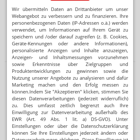
Wir übermitteln Daten an Drittanbieter um unser
STREICHUNG VON ZUSCHLÄGEN
Webangebot zu verbessern und zu finanzieren. Ihre
GKV-Sparpaket: Deutliche Honorareinbußen bei Ärzten
personenbezogenen Daten (IP-Adressen o.ä.) werden
verwendet, um Informationen auf Ihrem Gerät zu
speichern und /oder darauf zugreifen (z. B. Cookies,
„ZUNEHMENDE BEREITSCHAFT, SELBST ZU ZAHLEN“
Geräte-Kennungen oder andere Informationen),
Ab BMI von 35: Lilly-Chef fordert Erstattung von
personalisierte Anzeigen und Inhalte anzuzeigen,
Mounjaro
Anzeigen- und Inhaltsmessungen vorzunehmen
sowie Erkenntnisse über Zielgruppen und
Produktentwicklungen zu gewinnen sowie die
Nutzung unserer Angebote zu analysieren und dafür
Marketing machen und den Erfolg messen zu
können.Indem Sie "Akzeptieren" klicken, stimmen Sie
diesen Datenverarbeitungen (jederzeit widerruflich)
zu. Dies umfasst zeitlich begrenzt auch Ihre
Einwilligung zur Datenverarbeitung außerhalb des
EWR (Art. 49 Abs. 1 lit. a) DS-GVO). Unter
Einstellungen oder über die Datenschutzerklärung
können Sie Ihre Einstellungen jederzeit ändern oder
Datenverarbeitungen ablehnen. Diese Einwilligung ist