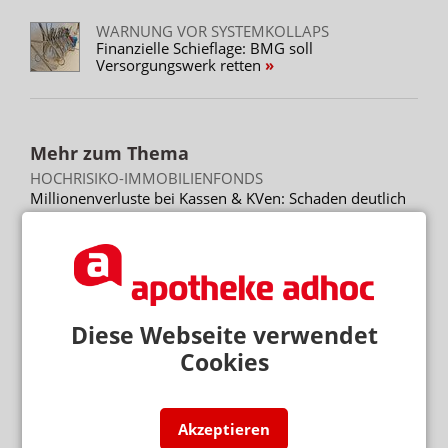
WARNUNG VOR SYSTEMKOLLAPS
Finanzielle Schieflage: BMG soll
Versorgungswerk retten
Mehr zum Thema
HOCHRISIKO-IMMOBILIENFONDS
Millionenverluste bei Kassen & KVen: Schaden deutlich
höher
RETAXATIONEN IM GRIFF
Weniger Retax: „Bin begeistert vom E-Rezept“
GROSSHANDELSKONDITIONEN
Diese Webseite verwendet
Treuhand warnt vor Skonto-Fallen
Cookies
Mehr aus Ressort
WEGEN GKV-SPARPAKET
Akzeptieren
Zuzahlung: Neuer Abda-Handzettel