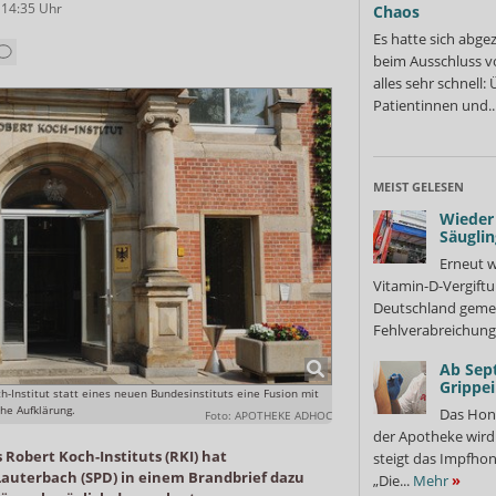
 14:35
Uhr
Chaos
Es hatte sich abge
beim Ausschluss v
alles sehr schnell
Patientinnen und..
MEIST GELESEN
Wieder 
Säuglin
Erneut w
Vitamin-D-Vergiftu
Deutschland gemel
Fehlverabreichung 
Ab Sep
Grippe
ch-Institut statt eines neuen Bundesinstituts eine Fusion mit
he Aufklärung.
Das Hon
Foto: APOTHEKE ADHOC
der Apotheke wir
 Robert Koch-Instituts (RKI) hat
steigt das Impfhon
Lauterbach (SPD) in einem Brandbrief dazu
„Die...
Mehr
»