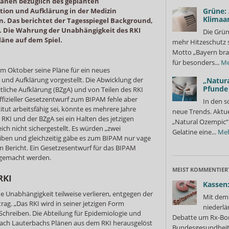
länen bezüglich des geplanten
tion und Aufklärung in der Medizin
Grüne:
Klimaa
. Das berichtet der Tagesspiegel Background,
t. Die Wahrung der Unabhängigkeit des RKI
Die Grün
äne auf dem Spiel.
mehr Hitzeschutz 
Motto „Bayern bra
für besonders...
Me
 im Oktober seine Pläne für ein neues
 und Aufklärung vorgestellt. Die Abwicklung der
„Natura
Pfunde
liche Aufklärung (BZgA) und von Teilen des RKI
offizieller Gesetzentwurf zum BIPAM fehle aber
In den s
itut arbeitsfähig sei, könnte es mehrere Jahre
neue Trends. Aktue
KI und der BZgA sei ein Halten des jetzigen
„Natural Ozempic“ 
ch nicht sichergestellt. Es würden „zwei
Gelatine eine...
Me
eiben und gleichzeitig gäbe es zum BIPAM nur vage
m Bericht. Ein Gesetzesentwurf für das BIPAM
 gemacht werden.
MEIST KOMMENTIER
RKI
Kassen:
 Unabhängigkeit teilweise verlieren, entgegen der
Mit dem 
rag. „Das RKI wird in seiner jetzigen Form
niederlä
 Schreiben. Die Abteilung für Epidemiologie und
Debatte um Rx-Bon
nach Lauterbachs Plänen aus dem RKI herausgelöst
Bundesgesundheits