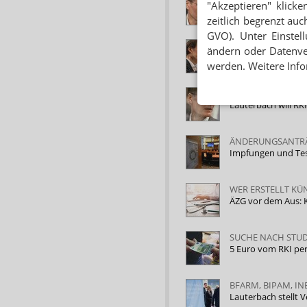
"Akzeptieren" klicke
Lauterbach setzt n
zeitlich begrenzt auc
GVO). Unter Einstel
RKI-AUFSPAL
ändern oder Datenver
Auf Biegen und Br
werden. Weitere Info
„KURZSCHLUSSHAN
Lauterbach will RK
ÄNDERUNGSANTRÄ
Impfungen und Tes
WER ERSTELLT KÜN
ÄZG vor dem Aus: K
SUCHE NACH STU
5 Euro vom RKI pe
BFARM, BIPAM, IN
Lauterbach stellt 