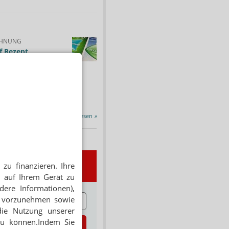
HNUNG
f Rezept
 Tabakentwöhnung
ssen erstattet.
ind nikotinhaltige nicht
chtige Präparate sowie...
Alle Porträts lesen
»
zu finanzieren. Ihre
wsletter
 auf Ihrem Gerät zu
dere Informationen),
E
en vorzunehmen sowie
die Nutzung unserer
zu können.Indem Sie
zt abonnieren