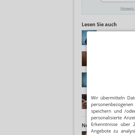
Hinweis
Lesen Sie auch
BILANZ UND AUSB
2024: Lauterbach
NACH WIELER-RÜ
Ullmann (FDP): RK
ADHOC24 VOM 09.
BMG: Weniger Perso
/ ASS gegen Darm
ONLINE-KURSE
Wir übermitteln Dat
Cannabis-Präventio
personenbezogenen 
speichern und /oder
personalisierte Anz
Erkenntnisse über 
Neuere Artikel zum 
Angebote zu analys
„PERSÖNLICHE