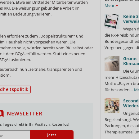
erden. Etwa ein Drittel der Mitarbeiter würden
Mehr
»
as RKI. Die weisungsungebundene Arbeit im
mit an Bedeutung verlieren.
Keine S
verweis
Wegen d
die Rx-Preisbindun
rden erfordere zudem „Doppelstrukturen“ und
Bundesgesundheits
e im Haushalt nicht vorgesehen wären. Die
Vorgehen gegen di
nehmen solle, würden bereits vom RKI selbst oder
t dem BZgA erfüllt werden. Statt eines neuen
Grüne:
BZgA fusionieren.
Klimaa
Lauterbach nun „zeitnahe, transparenten und
Die Grün
ion“.
mehr Hitzeschutz 
Motto „Bayern bra
dheitspolitik
für besonders...
Me
Second
Wieder
NEWSLETTER
Ungenutz
Regel entsorgt. We
 Tages direkt in Ihr Postfach. Kostenlos!
Packungen, die au
Therapieumstellung
Jetzt