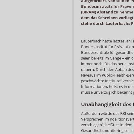
aufgefordert, von seinen P
Bundesinstituts für Präven
(BIPAM) Abstand zu nehmen
dem das Schreiben vorlieg
stehe durch Lauterbachs Pl
Lauterbach hatte letztes Jahr
Bundesinstitut für Prävention
Bundeszentrale für gesundheit
seien bereits im Gange – ein 
immer noch. Bis das neue Inst
dauern. Durch den Abbau des R
Niveaus im Public-Health-Berei
geschwächte Institute“ verbl
Informationen, heißt es in de
müsse unverzüglich bekannt
Unabhängigkeit des 
Außerdem würde das RKI seine
Versprechen im Koalitionsvert
zerschlagen“, heißt es in dem
Gesundheitsmonitoring soll 