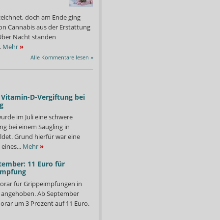
zeichnet, doch am Ende ging
on Cannabis aus der Erstattung
: Über Nacht standen
.
Mehr
»
Alle Kommentare lesen
»
Vitamin-D-Vergiftung bei
g
urde im Juli eine schwere
ng bei einem Säugling in
det. Grund hierfür war eine
eines...
Mehr
»
tember: 11 Euro für
impfung
orar für Grippeimpfungen in
d angehoben. Ab September
orar um 3 Prozent auf 11 Euro.