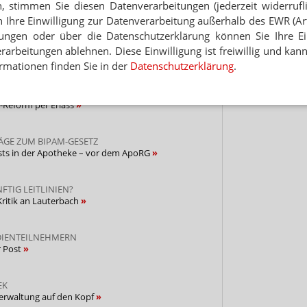
n, stimmen Sie diesen Datenverarbeitungen (jederzeit widerrufl
eues Institut per Erlass durch
Hinwei
h Ihre Einwilligung zur Datenverarbeitung außerhalb des EWR (Art.
lungen oder über die Datenschutzerklärung können Sie Ihre Ein
TUNG IM GESUNDHEITSAUSSCHUSS
arbeitungen ablehnen. Diese Einwilligung ist freiwillig und kann
echen: Lauterbach will Reformen puschen
rmationen finden Sie in der
Datenschutzerklärung
.
DLUNG EINES MINISTERS“
I-Reform per Erlass
GE ZUM BIPAM-GESETZ
ts in der Apotheke – vor dem ApoRG
FTIG LEITLINIEN?
ritik an Lauterbach
DIENTEILNEHMERN
r Post
EK
Verwaltung auf den Kopf