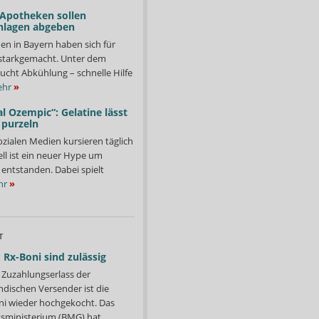
 Apotheken sollen
nlagen abgeben
en in Bayern haben sich für
starkgemacht. Unter dem
ucht Abkühlung – schnelle Hilfe
hr
»
l Ozempic“: Gelatine lässt
 purzeln
ozialen Medien kursieren täglich
ll ist ein neuer Hype um
entstanden. Dabei spielt
hr
»
T
 Rx-Boni sind zulässig
Zuzahlungserlass der
ndischen Versender ist die
i wieder hochgekocht. Das
ministerium (BMG) hat...