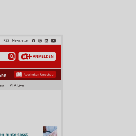
e
RSS
Newsletter
ANMELDEN
Apotheken Umschau
ARE
ma
PTA Live
n hinterlässt