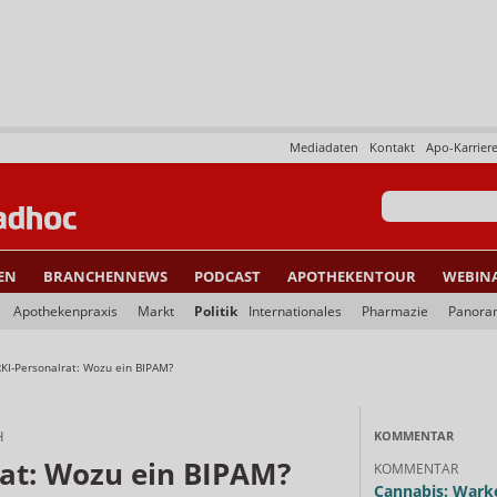
Mediadaten
Kontakt
Apo-Karrier
EN
BRANCHENNEWS
PODCAST
APOTHEKENTOUR
WEBIN
Apothekenpraxis
Markt
Politik
Internationales
Pharmazie
Panora
RKI-Personalrat: Wozu ein BIPAM?
H
KOMMENTAR
rat: Wozu ein BIPAM?
KOMMENTAR
Cannabis: Warke