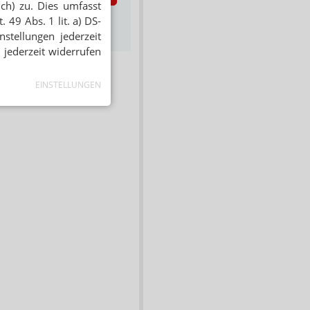
ich) zu. Dies umfasst
s zum Newsletter &
 49 Abs. 1 lit. a) DS-
Datenschutz
stellungen jederzeit
 jederzeit widerrufen
EINSTELLUNGEN