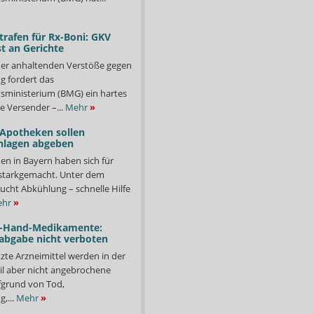
trafen für Rx-Boni: GKV
t an Gerichte
er anhaltenden Verstöße gegen
g fordert das
ministerium (BMG) ein hartes
e Versender –...
Mehr
»
 Apotheken sollen
nlagen abgeben
en in Bayern haben sich für
starkgemacht. Unter dem
ucht Abkühlung – schnelle Hilfe
hr
»
-Hand-Medikamente:
abgabe nicht verboten
te Arzneimittel werden in der
il aber nicht angebrochene
fgrund von Tod,
,...
Mehr
»