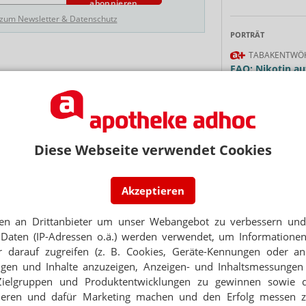
abonnieren
 zum Newsletter & Datenschutz
PORTRÄT
TABAKENTWÖ
FAQ: Nikotin au
LICK
Arzneimittel zur
s Reformagenda
werden von den Ka
Verordnungsfähig s
CKZUG
verschreibungspfli
I soll unabhängig werden
Mehr
»
Diese Webseite verwendet Cookies
11.2023
nal statt mehr Geld / Notdienstreform in Bayern
Akzeptieren
krebs
en an Drittanbieter um unser Webangebot zu verbessern und 
Ne
n: Gerlach lässt Lehrkräfte schulen
Daten (IP-Adressen o.ä.) werden verwendet, um Informationen
 darauf zugreifen (z. B. Cookies, Geräte-Kennungen oder an
E-MAIL ADRESS
eigen und Inhalte anzuzeigen, Anzeigen- und Inhaltsmessung
Zielgruppen und Produktentwicklungen zu gewinnen sowie 
Thema
ieren und dafür Marketing machen und den Erfolg messen 
Jet
 EITELKEIT“