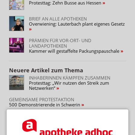
Protesttag: Zehn Busse aus Hessen
BRIEF AN ALLE APOTHEKEN
Overwiening: Lauterbach plant eigenes Gesetz
PRÄMIEN FÜR VOR-ORT- UND
LANDAPOTHEKEN
Kammer will gestaffelte Packungspauschale
Neuere Artikel zum Thema
INHABERINNEN KÄMPFEN ZUSAMMEN
Protesttag: „Wir nutzen den Streik zum
Netzwerken“
GEMEINSAME PROTESTAKTION
500 Demonstrierende in Schwerin
APOTHEKERPROTEST IN HANNOVER
„Apotheken betriebswirtschaftlich an der
Grenze“