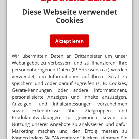
LIVE VOM PROTESTTAG IN HANNOVER
„Wir sind immer die Dummen“
Diese Webseite verwendet
Cookies
KOMMUNIKATION SOLL INTENSIVIERT
WERDEN
Abda geht wieder auf Parteitage
Akzeptieren
APOTHEKENPROTEST
Garg: Hilferuf der Apotheken darf nicht
Wir übermitteln Daten an Drittanbieter um unser
verhallen
Webangebot zu verbessern und zu finanzieren. Ihre
STREIK TROTZ SCHLIESSUNG
personenbezogenen Daten (IP-Adressen o.ä.) werden
„Wir beteiligen uns, obwohl es zu spät ist“
verwendet, um Informationen auf Ihrem Gerät zu
speichern und /oder darauf zugreifen (z. B. Cookies,
Geräte-Kennungen oder andere Informationen),
ADHOC24 VOM 07.11.2023
Länderchefs pro Apotheke / Hannover-Demo
personalisierte Anzeigen und Inhalte anzuzeigen,
ohne Mecklenburg-Vorpommern / Nur noch
Anzeigen- und Inhaltsmessungen vorzunehmen
17.733 Apotheken
sowie Erkenntnisse über Zielgruppen und
Produktentwicklungen zu gewinnen sowie die
Nutzung unserer Angebote zu analysieren und dafür
Marketing machen und den Erfolg messen zu
Mehr zum Thema
können.Indem Sie "Akzeptieren" klicken, stimmen Sie