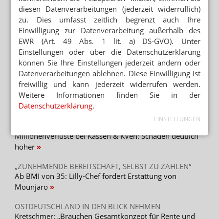
KASSENÄRZTE FORDERN PRÄVENTIONSOFFENSIVE
diesen Datenverarbeitungen (jederzeit widerruflich)
Alkohol und Tabak: Staat sollte ordentlich zulangen
zu. Dies umfasst zeitlich begrenzt auch Ihre
Einwilligung zur Datenverarbeitung außerhalb des
WEGEN GKV-SPARPAKET
EWR (Art. 49 Abs. 1 lit. a) DS-GVO). Unter
Zuzahlung: Neuer Abda-Handzettel
Einstellungen oder über die Datenschutzerklärung
können Sie Ihre Einstellungen jederzeit ändern oder
STREICHUNG VON ZUSCHLÄGEN
GKV-Sparpaket: Deutliche Honorareinbußen bei Ärzten
Datenverarbeitungen ablehnen. Diese Einwilligung ist
freiwillig und kann jederzeit widerrufen werden.
Weitere Informationen finden Sie in der
Datenschutzerklärung
.
Mehr aus Ressort
EINSTELLUNGEN
HOCHRISIKO-IMMOBILIENFONDS
Millionenverluste bei Kassen & KVen: Schaden deutlich
höher
„ZUNEHMENDE BEREITSCHAFT, SELBST ZU ZAHLEN“
Ab BMI von 35: Lilly-Chef fordert Erstattung von
Mounjaro
OSTDEUTSCHLAND IN DEN BLICK NEHMEN
Kretschmer: „Brauchen Gesamtkonzept für Rente und