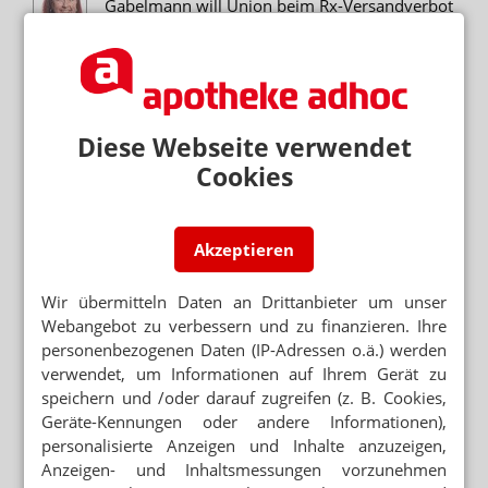
Gabelmann will Union beim Rx-Versandverbot
helfen
RÜCKHALT SCHWINDET
Kanzleramtschef lehnt Rx-Versandverbot ab
Diese Webseite verwendet
POSITIONSPAPIER
Hartmann im BMG: Rx-Versand erhalten
Cookies
Neuere Artikel zum Thema
Akzeptieren
SPAHNS PLAN B
Huml: Bayern hält am Rx-Versandverbot fest
Wir übermitteln Daten an Drittanbieter um unser
Webangebot zu verbessern und zu finanzieren. Ihre
personenbezogenen Daten (IP-Adressen o.ä.) werden
BAYERN
Kein Rx-Versandverbot im Koalitionsvertrag
verwendet, um Informationen auf Ihrem Gerät zu
speichern und /oder darauf zugreifen (z. B. Cookies,
Geräte-Kennungen oder andere Informationen),
LANDTAGSWAHL BAYERN
personalisierte Anzeigen und Inhalte anzuzeigen,
Freie Wähler kämpfen für Erhalt der
Apotheken
Anzeigen- und Inhaltsmessungen vorzunehmen