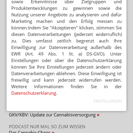
sowie Erkenntnisse über Zielgruppen und
BAYERN
Produktentwicklungen zu gewinnen sowie die
Huml (CSU): Söders Kabinett steht zum Rx-
Nutzung unserer Angebote zu analysieren und dafür
Versandverbot
Marketing machen und den Erfolg messen zu
INTERVIEW IN APOTHEKEN UMSCHAU
können.Indem Sie "Akzeptieren" klicken, stimmen Sie
Spahn: Lieber fair als Rx-Versandverbot
diesen Datenverarbeitungen (jederzeit widerruflich)
zu. Dies umfasst zeitlich begrenzt auch Ihre
Einwilligung zur Datenverarbeitung außerhalb des
ARZNEIMITTELPREISE
Grüne an Apotheker Müller: Höchstpreise statt
EWR (Art. 49 Abs. 1 lit. a) DS-GVO). Unter
Rx-Versandverbot
Einstellungen oder über die Datenschutzerklärung
können Sie Ihre Einstellungen jederzeit ändern oder
Datenverarbeitungen ablehnen. Diese Einwilligung ist
freiwillig und kann jederzeit widerrufen werden.
Mehr zum Thema
Weitere Informationen finden Sie in der
KRITIK AN GESETZGEBUNGSVERFAHREN
Datenschutzerklärung
.
Länder verärgert über Hauruck-Sparpaket
EINSTELLUNGEN
FAM NICHT IMMER VORRANG
GKV/KBV: Update zur Cannabisversorgung
PODCAST NUR MAL SO ZUM WISSEN
Das Cannabis-Chaos