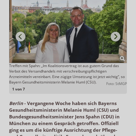
Treffen mit Spahn: „Im Koalitionsvertrag ist aus gutem Grund das
CSU-
Verbot des Versandhandels mit verschreibungspflichtigen
lässt
o: FDP
Arzneimitteln vereinbart. Eine zügige Umsetzung ist jetzt wichtig“, so
Bayern Gesundheitsministerin Melanie Huml (CSU).
Foto: StMGP
1 von 7
Berlin
-
Vergangene Woche haben sich Bayerns
Gesundheitsministerin Melanie Huml (CSU) und
Bundesgesundheitsminister Jens Spahn (CDU) in
München zu einem Gespräch getroffen. Offiziell
ging es um die künftige Ausrichtung der Pflege-