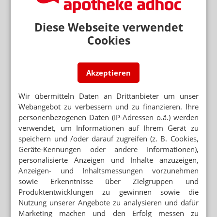
BAYERN
Gemeinde baut Praxis und Dorfapotheke
Diese Webseite verwendet
Cookies
ÄRZTEMANGEL
All Inclusive für Landarzt
Akzeptieren
ABDA-WAHLKAMPAGNE
Linke: Fahr-, Teilzeit- und kommunale
Apotheken
Wir übermitteln Daten an Drittanbieter um unser
Webangebot zu verbessern und zu finanzieren. Ihre
personenbezogenen Daten (IP-Adressen o.ä.) werden
Neuere Artikel zum Thema
verwendet, um Informationen auf Ihrem Gerät zu
MVZ GEGEN ÄRZTEMANGEL
speichern und /oder darauf zugreifen (z. B. Cookies,
Kommunen gründen Ärzte-Genossenschaft
Geräte-Kennungen oder andere Informationen),
personalisierte Anzeigen und Inhalte anzuzeigen,
INVESTOREN IM GESUNDHEITSWESEN
Anzeigen- und Inhaltsmessungen vorzunehmen
Iges-Gutachten: MVZ rechnen viel mehr ab
sowie Erkenntnisse über Zielgruppen und
Produktentwicklungen zu gewinnen sowie die
ÄRZTESTATISTIK 2020
Nutzung unserer Angebote zu analysieren und dafür
Ambulante Versorgung: Jeder vierte Arzt ist
Marketing machen und den Erfolg messen zu