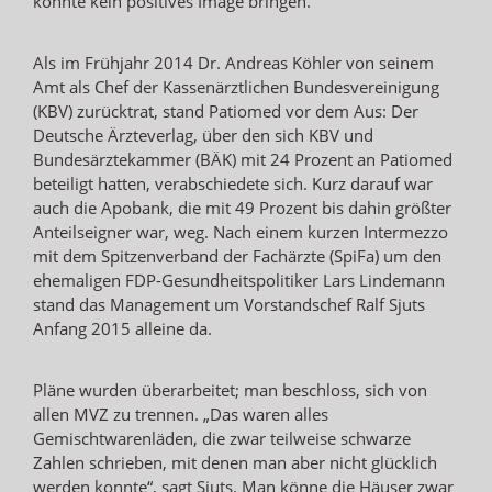
konnte kein positives Image bringen.
Als im Frühjahr 2014 Dr. Andreas Köhler von seinem
Amt als Chef der Kassenärztlichen Bundesvereinigung
(KBV) zurücktrat, stand Patiomed vor dem Aus: Der
Deutsche Ärzteverlag, über den sich KBV und
Bundesärztekammer (BÄK) mit 24 Prozent an Patiomed
beteiligt hatten, verabschiedete sich. Kurz darauf war
auch die Apobank, die mit 49 Prozent bis dahin größter
Anteilseigner war, weg. Nach einem kurzen Intermezzo
mit dem Spitzenverband der Fachärzte (SpiFa) um den
ehemaligen FDP-Gesundheitspolitiker Lars Lindemann
stand das Management um Vorstandschef Ralf Sjuts
Anfang 2015 alleine da.
Pläne wurden überarbeitet; man beschloss, sich von
allen MVZ zu trennen. „Das waren alles
Gemischtwarenläden, die zwar teilweise schwarze
Zahlen schrieben, mit denen man aber nicht glücklich
werden konnte“, sagt Sjuts. Man könne die Häuser zwar