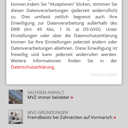
angestellt
können.Indem Sie "Akzeptieren" klicken, stimmen Sie
diesen Datenverarbeitungen (jederzeit widerruflich)
NIEDERSACHSEN
Apotheken für „Regionalzentren“ gesucht
zu. Dies umfasst zeitlich begrenzt auch Ihre
Einwilligung zur Datenverarbeitung außerhalb des
EWR (Art. 49 Abs. 1 lit. a) DS-GVO). Unter
MVZ-GRÜNDUNGEN
Einstellungen oder über die Datenschutzerklärung
Zahnärzte: Keine GKV-Gelder für Steueroasen
können Sie Ihre Einstellungen jederzeit ändern oder
Datenverarbeitungen ablehnen. Diese Einwilligung ist
SCHLESWIG-HOLSTEIN
freiwillig und kann jederzeit widerrufen werden.
Wegen Ärztemangel: Sozialstation gründet
Weitere Informationen finden Sie in der
MVZ
Datenschutzerklärung
.
VERORDNER DRINGEND GESUCHT
EINSTELLUNGEN
„Geld allein schafft keine neuen Ärzte“
SACHSEN-ANHALT
MVZ immer beliebter
MVZ-GRÜNDUNGEN
Fremdbesitz bei Zahnärzten auf Vormarsch