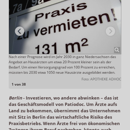
m aber
Nach einer Prognose wird im Jahr 2030 in ganz Niedersachsen das
Das U
Angebot an Hausärzten um etwa 20 Prozent kleiner sein als der
im G
Bedarf. Um einen Versorgungsgrad von 100 Prozent zu erreichen,
k: KBV
müssten bis 2030 etwa 1050 neue Hausärzte ausgebildet werden.
Foto: APOTHEKE ADHOC
1 von 38
Berlin
-
Investieren, wo andere abwinken – das ist
das Geschäftsmodell von Patiodoc. Um Ärzte aufs
Land zu bekommen, übernimmt das Unternehmen
mit Sitz in Berlin das wirtschaftliche Risiko des
Praxisbetriebs. Wenn Ärzte frei von ökonomischen
Zwängen ihrem Beruf nachgehen, könnte auch