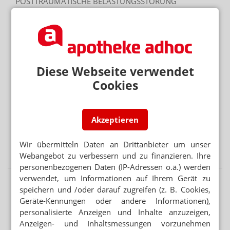
POSTTRAUMATISCHE BELASTUNGSSTÖRUNG
Dronabinol: THC hilft bei PTBS
Mehr aus Ressort
VORSICHT BEI SILYCHRISTIN ODER CHOLIN
Schilddrüse: DGE warnt vor NEM
Diese Webseite verwendet
Cookies
REZEPTURUMSTELLUNG
Achtung beim Ausbuchen: Verwirrung bei Alzheimer-
Mittel
Akzeptieren
PATENTSCHUTZ
Semaglutid-Nasenspray: Novo Nordisk stoppt Medios-
Wir übermitteln Daten an Drittanbieter um unser
Tochter
Webangebot zu verbessern und zu finanzieren. Ihre
personenbezogenen Daten (IP-Adressen o.ä.) werden
verwendet, um Informationen auf Ihrem Gerät zu
speichern und /oder darauf zugreifen (z. B. Cookies,
Geräte-Kennungen oder andere Informationen),
personalisierte Anzeigen und Inhalte anzuzeigen,
Anzeigen- und Inhaltsmessungen vorzunehmen