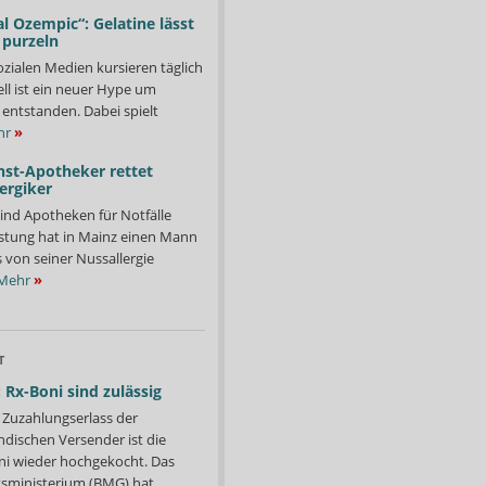
l Ozempic“: Gelatine lässt
 purzeln
ozialen Medien kursieren täglich
ll ist ein neuer Hype um
entstanden. Dabei spielt
hr
»
nst-Apotheker rettet
ergiker
ind Apotheken für Notfälle
istung hat in Mainz einen Mann
s von seiner Nussallergie
Mehr
»
T
 Rx-Boni sind zulässig
Zuzahlungserlass der
ndischen Versender ist die
i wieder hochgekocht. Das
ministerium (BMG) hat...