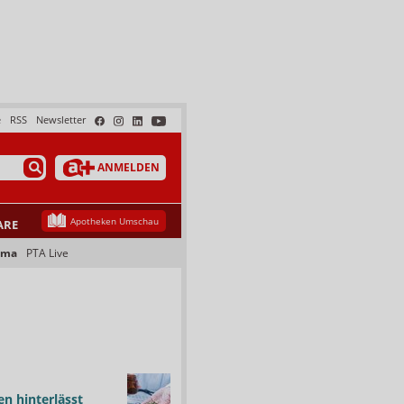
e
RSS
Newsletter
ANMELDEN
Apotheken Umschau
ARE
ama
PTA Live
n hinterlässt