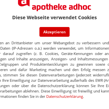
Jetzt
abonnieren
 zum Newsletter & Datenschutz
PORTRÄT
Diese Webseite verwendet Cookies
TABAKENTWÖ
FAQ: Nikotin au
Arzneimittel zur
ER STRASSE GESEHEN
Akzeptieren
werden von den Ka
Freigang für Peter S.?
Verordnungsfähig s
en an Drittanbieter um unser Webangebot zu verbessern und 
verschreibungspfli
Daten (IP-Adressen o.ä.) werden verwendet, um Informationen
GT „UNWÜRDIGKEIT“ ALS APOTHEKER
Mehr
»
probation nicht zurück
 darauf zugreifen (z. B. Cookies, Geräte-Kennungen oder an
eigen und Inhalte anzuzeigen, Anzeigen- und Inhaltsmessung
Zielgruppen und Produktentwicklungen zu gewinnen sowie 
-SKANDAL
ieren und dafür Marketing machen und den Erfolg messen 
 NRW unterstützt Opfer mit zehn Millionen Euro
n, stimmen Sie diesen Datenverarbeitungen (jederzeit widerrufl
Ne
h Ihre Einwilligung zur Datenverarbeitung außerhalb des EWR (Art.
 DREHPLATTE
lungen oder über die Datenschutzerklärung können Sie Ihre Ein
usvilla des Pansch-Apothekers zu verkaufen
arbeitungen ablehnen. Diese Einwilligung ist freiwillig und kann
E-MAIL ADRESS
rmationen finden Sie in der
Datenschutzerklärung
.
Thema
Jet