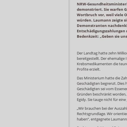
NRW-Gesundheitsministeri
demonstriert. Sie warfen 
Wortbruch vor, weil viele 
würden. Laumann zeigte si
Demonstranten nachdenklic
Entschädigungszahlungen 
Bedenkzeit: „Geben sie un
Der Landtag hatte zehn Milli
bereitgestellt. Der ehemalige
Krebsmedikamenten die teure
Profite erzielt.
Das Ministerium hatte die Za
Geschädigten begrenzt. Dies 
Geschädigten sei vom Essene
Gründen beschränkt worden, 
Egidy. Sie tauge nicht für ein
„Wir brauchen bei der Auszahl
Rechtsgrundlage. Wir orientie
haben“, entgegnete Laumann