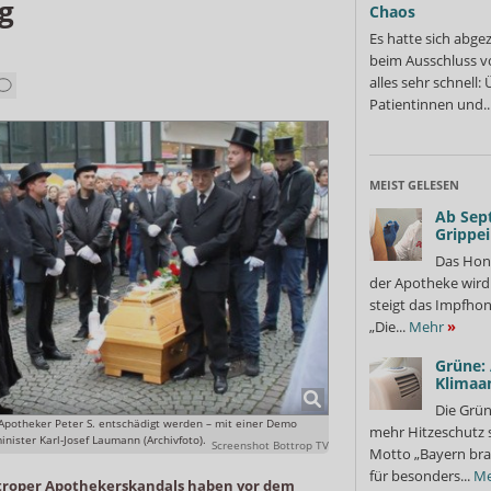
g
Chaos
Es hatte sich abge
beim Ausschluss v
alles sehr schnell
Patientinnen und..
MEIST GELESEN
Ab Sep
Grippe
Das Hon
der Apotheke wir
steigt das Impfhon
„Die...
Mehr
»
Grüne:
Klimaa
Die Grün
Apotheker Peter S. entschädigt werden – mit einer Demo
mehr Hitzeschutz 
nister Karl-Josef Laumann (Archivfoto).
Screenshot Bottrop TV
Motto „Bayern bra
für besonders...
Me
ttroper Apothekerskandals haben vor dem