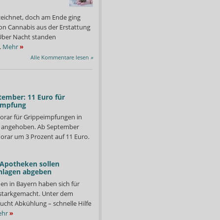
zeichnet, doch am Ende ging
on Cannabis aus der Erstattung
: Über Nacht standen
.
Mehr
»
Alle Kommentare lesen
»
tember: 11 Euro für
impfung
orar für Grippeimpfungen in
d angehoben. Ab September
orar um 3 Prozent auf 11 Euro.
 Apotheken sollen
nlagen abgeben
en in Bayern haben sich für
starkgemacht. Unter dem
ucht Abkühlung – schnelle Hilfe
hr
»