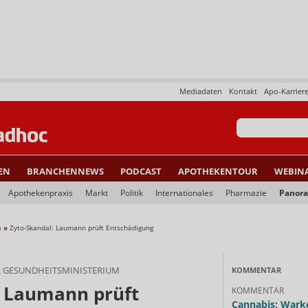
Mediadaten
Kontakt
Apo-Karrier
EN
BRANCHENNEWS
PODCAST
APOTHEKENTOUR
WEBIN
Apothekenpraxis
Markt
Politik
Internationales
Pharmazie
Panor
a
»
Zyto-Skandal: Laumann prüft Entschädigung
 GESUNDHEITSMINISTERIUM
KOMMENTAR
: Laumann prüft
KOMMENTAR
Cannabis: Warke