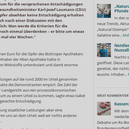
um für die versprochenen Entschädigungen
„Natura
Gesundheitsminister Karl-Josef Laumann (CDU)
Pfunde
Opfer absehbar keine Entschädigung erhalten
In den s
ch nach einer Diskussion mit den
neue Trends. Aktue
h: Man werde die Kriterien für die
„Natural Ozempic“ 
noch einmal überdenken – er bitte um etwas
Gelatine eine...
Me
s mal vier Wochen.“
Notdie
Nussall
onen Euro für die Opfer des Bottroper Apothekers
Nachts s
 Inhaber der Alten Apotheke hatte in
geöffnet. Diese Le
n Wirkstoffe unterdosiert und damit enorme
gerettet, der nicht
wusste. Inhaber...
hlungen auf die rund 2000 im Urteil genannten
hatte die Demonstranten empört. Die Zahl der
r Landgericht aus rein prozessökonomischen
um zu einem Urteil zu kommen, sagte etwa Isabel
MEIST KOMMENTIER
e gerechte Entschädigung.
Kassen:
ung staatlicher Leistungen aber eine
Mit dem 
ren uns an dem Urteil, weil wir nichts anderes
niederlä
.
Debatte um Rx-Bon
Bundesgesundheits