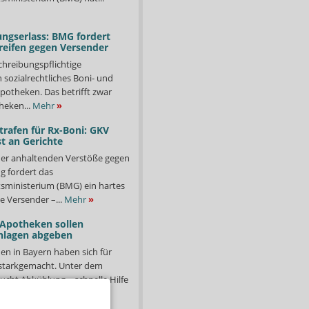
ngserlass: BMG fordert
reifen gegen Versender
chreibungspflichtige
in sozialrechtliches Boni- und
potheken. Das betrifft zwar
heken...
Mehr
»
trafen für Rx-Boni: GKV
t an Gerichte
er anhaltenden Verstöße gegen
g fordert das
ministerium (BMG) ein hartes
e Versender –...
Mehr
»
 Apotheken sollen
nlagen abgeben
en in Bayern haben sich für
starkgemacht. Unter dem
ucht Abkühlung – schnelle Hilfe
hr
»