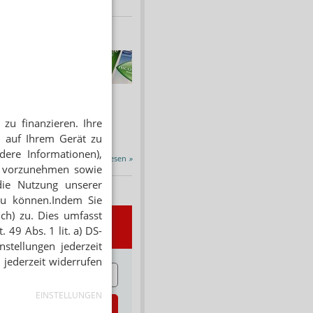
HNUNG
f Rezept
 Tabakentwöhnung
ssen erstattet.
ind nikotinhaltige nicht
zu finanzieren. Ihre
chtige Präparate sowie...
 auf Ihrem Gerät zu
dere Informationen),
Alle Porträts lesen
»
en vorzunehmen sowie
die Nutzung unserer
zu können.Indem Sie
ich) zu. Dies umfasst
wsletter
 49 Abs. 1 lit. a) DS-
stellungen jederzeit
 jederzeit widerrufen
E
EINSTELLUNGEN
zt abonnieren