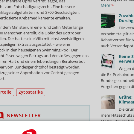
er mehrere Opfer vertritt, sagte, das
Mehr
»
nicht zum Entschädigungsrecht. Eine bessere
Anklage aufgeführten rund 3700 Geschädigten.
Zuzahlu
terdosierte Krebsmedikamente erhalten.
Durchg
r dem Ministerium eine rund zehn Meter lange
Für vers
0 Menschen entrollt, die Opfer des Bottroper
Arzneimittel gilt e
n. Der hatte seine Villa mit einst zweistelligem
Rabattverbot für A
spieligen Extras ausgestattet – wie eine
auch Versandapot
ock in den hauseigenen Swimming Pool. Der
ht Essen wegen Betrugs und Verstoßes gegen das
Keine S
verweis
Jahren Haft und einem lebenslangen Berufsverbot
 war vom Bundesgerichtshof bestätigt worden.
Wegen d
tzug seiner Approbation vor Gericht gezogen –
die Rx-Preisbindun
ert.
Bundesgesundheits
Vorgehen gegen di
rteile
Zytostatika
Grüne:
Klimaa
Die Grün
NEWSLETTER
mehr Hitzeschutz 
Motto „Bayern bra
 Tages direkt in Ihr Postfach. Kostenlos!
für besonders...
Me