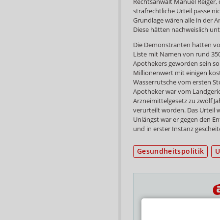
Rechtsanwalt Manuel Reiger, d
strafrechtliche Urteil passe 
Grundlage wären alle in der 
Diese hätten nachweislich un
Die Demonstranten hatten vo
Liste mit Namen von rund 350
Apothekers geworden sein solle
Millionenwert mit einigen kost
Wasserrutsche vom ersten St
Apotheker war vom Landgeric
Arzneimittelgesetz zu zwölf 
verurteilt worden. Das Urteil
Unlängst war er gegen den En
und in erster Instanz gescheit
Gesundheitspolitik
U
Das Wichtigste des
E-MAIL ADRESSE