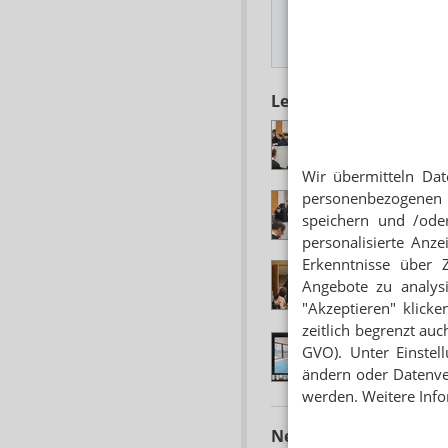
Hinweis
Lesen Sie auch
ANGEBLICH AUF D
Pfusch-Apotheker: 
Wir übermitteln Dat
personenbezogenen 
GERICHT BESTÄTI
Peter S. erhält Ap
speichern und /oder
personalisierte Anz
Erkenntnisse über 
BOTTROPER ZYTO
Angebote zu analys
Pansch-Apotheker:
"Akzeptieren" klicke
zeitlich begrenzt auc
MIT RUTSCHE UND
GVO). Unter Einstel
5,7 Mio. Euro: Lux
ändern oder Datenver
werden. Weitere Info
Neuere Artikel zum 